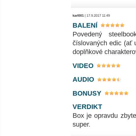
karl001
| 17.9.2017 11:49
BALENÍ
Povedený steelboo
číslovaných edic (ať 
doplňkové charakterov
VIDEO
AUDIO
BONUSY
VERDIKT
Box je opravdu zbyte
super.