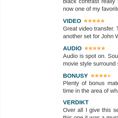
black contrast really
now one of my favorit
VIDEO
Great video transfer. 
another set for John W
AUDIO
Audio is spot on. So
movie style surround
BONUSY
Plenty of bonus mate
time in the area of wh
VERDIKT
Over all I give this 
this one it was a mus