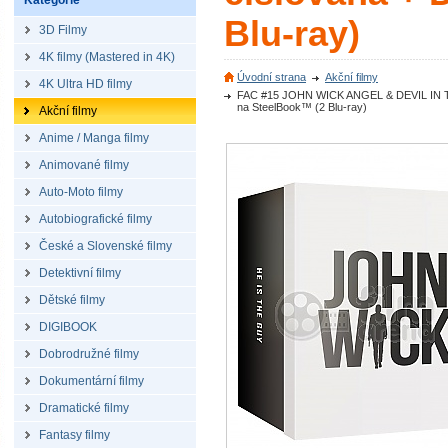
Kategorie
Blu-ray)
3D Filmy
4K filmy (Mastered in 4K)
Úvodní strana
Akční filmy
4K Ultra HD filmy
FAC #15 JOHN WICK ANGEL & DEVIL IN TH
na SteelBook™ (2 Blu-ray)
Akční filmy
Anime / Manga filmy
Animované filmy
Auto-Moto filmy
Autobiografické filmy
České a Slovenské filmy
Detektivní filmy
Dětské filmy
DIGIBOOK
Dobrodružné filmy
Dokumentární filmy
Dramatické filmy
Fantasy filmy