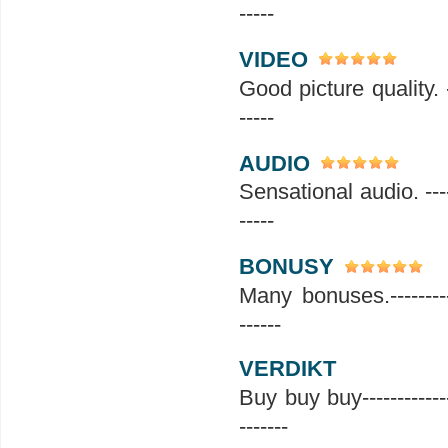
-----
VIDEO
Good picture quality. -----
-----
AUDIO
Sensational audio. --------
-----
BONUSY
Many bonuses.--------------
------
VERDIKT
Buy buy buy----------------
-------