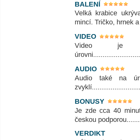
BALENÍ
Velká krabice ukrýv
mincí. Tričko, hrnek a
VIDEO
Video je 
úrovni..........................
AUDIO
Audio také na úro
zvyklí..........................
BONUSY
Je zde cca 40 minut
českou podporou.........
VERDIKT