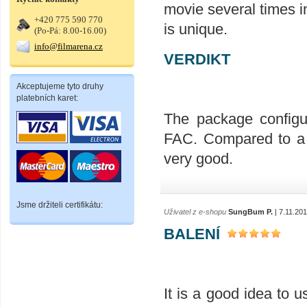
movie several times in 
+420 775 590 770
is unique.
(Po-Pá: 8.00-16.00)
info@filmarena.cz
VERDIKT
Akceptujeme tyto druhy
platebních karet:
The package configur
FAC. Compared to a r
very good.
Jsme držiteli certifikátu:
Uživatel z e-shopu
SungBum P.
| 7.11.20
BALENÍ
It is a good idea to u