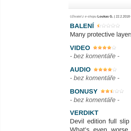
Uživatel z e-shopu
Loukas G.
| 22.2.2018
BALENÍ
Many protective laye
VIDEO
- bez komentáře -
AUDIO
- bez komentáře -
BONUSY
- bez komentáře -
VERDIKT
Devil edition full 
What’s even worse i