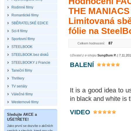
Hodnocení FA
Rodinné filmy
THE MANIACS
Romantické filmy
Limitovaná sbě
SBĚRATELSKÉ EDICE
fólie na Steel
Sci-fi filmy
Sportovní filmy
87
Celkem hodnocení:
STEELBOOK
STEELBOOK bez disků
Uživatel z e-shopu
SungBum P.
| 7.11.20
STEELBOOKY z Francie
BALENÍ
Taneční filmy
Thrillery
TV seriály
It is a good idea to u
Válečné filmy
in black and white is 
Westernové filmy
VIDEO
Sledujte AKCE a
UŠETŘETE!
Jako první se dozvíte o akčních
cenách a slevách, které pro vás