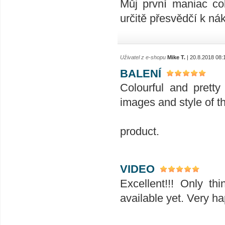
Můj první maniac coll
určitě přesvědčí k ná
Uživatel z e-shopu
Mike T.
| 20.8.2018 08:
BALENÍ
Colourful and prett
images and style of t
product.
VIDEO
Excellent!!! Only th
available yet. Very ha