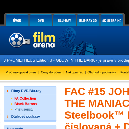
 Edition 3 - GLOW IN THE DARK - je právě v prodeji!
Proč nakupovat u nás
|
Ceny doručení
|
Nákupní řád
|
Obchodní podmínky
|
Konta
FAC #15 JOH
Filmy DVD/Blu-ray
FA Collection
THE MANIAC
Black Barons
Příslušenství
Steelbook™ L
Dárkové poukazy
číslovaná + 