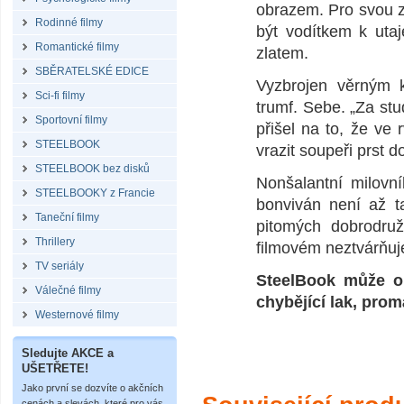
obrazem. Pro svou ze
Rodinné filmy
být vodítkem k uta
Romantické filmy
zlatem.
SBĚRATELSKÉ EDICE
Vyzbrojen věrným 
Sci-fi filmy
trumf. Sebe. „Za st
Sportovní filmy
přišel na to, že ve
STEELBOOK
vrazit soupeři prst 
STEELBOOK bez disků
Nonšalantní milovn
STEELBOOKY z Francie
bonviván není až t
Taneční filmy
pitomých dobrodruž
Thrillery
filmovém neztvárňuj
TV seriály
SteelBook může o
Válečné filmy
chybějící lak, prom
Westernové filmy
Sledujte AKCE a
UŠETŘETE!
Jako první se dozvíte o akčních
cenách a slevách, které pro vás