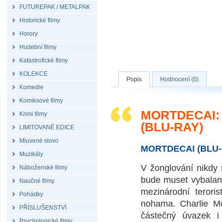
FUTUREPAK / METALPAK
Historické filmy
Horory
Hudební filmy
Katastrofické filmy
KOLEKCE
Popis
Hodnocení (0)
Komedie
Komiksové filmy
MORTDECAI:
Krimi filmy
(BLU-RAY)
LIMITOVANÉ EDICE
Mluvené slovo
MORTDECAI (BLU-
Muzikály
V žonglování nikdy 
Náboženské filmy
bude muset vybalanc
Naučné filmy
mezinárodní terori
Pohádky
nohama. Charlie Mo
PŘÍSLUŠENSTVÍ
částečný úvazek 
Psychologické filmy