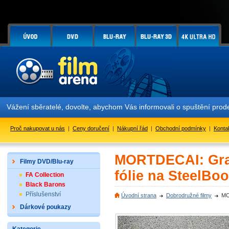
Vážení sběratelé, dovolte, abychom Vás informovali o spuštění prod
Proč nakupovat u nás
|
Ceny doručení
|
Nákupní řád
|
Obchodní podmínky
|
Konta
MORTDECAI: Gra
Filmy DVD/Blu-ray
fólie na SteelBo
FA Collection
Black Barons
Příslušenství
Úvodní strana
Dobrodružné filmy
MO
Dárkové poukazy