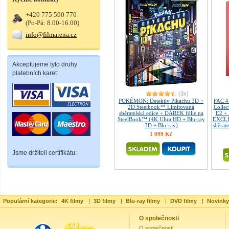
+420 775 590 770
(Po-Pá: 8.00-16.00)
info@filmarena.cz
Akceptujeme tyto druhy
platebních karet:
(3x)
POKÉMON: Detektiv Pikachu 3D +
FAC 
2D Steelbook™ Limitovaná
Collec
sběratelská edice + DÁREK fólie na
E2 +
SteelBook™ (4K Ultra HD + Blu-ray
EXCLU
3D + Blu-ray)
sběrate
1 099 Kč
Jsme držiteli certifikátu:
Populární kategorie:
4K filmy
|
3D filmy
|
Blu-ray filmy
|
DVD filmy
|
Novinky
O společnosti
O společnosti