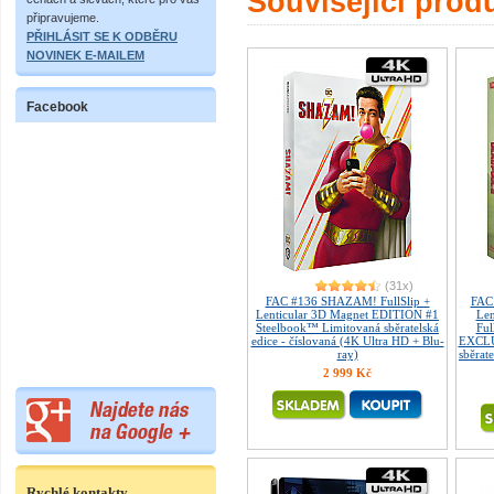
Související prod
připravujeme.
PŘIHLÁSIT SE K ODBĚRU
NOVINEK E-MAILEM
Facebook
(31x)
FAC #136 SHAZAM! FullSlip +
FAC
Lenticular 3D Magnet EDITION #1
Len
Steelbook™ Limitovaná sběratelská
Fu
edice - číslovaná (4K Ultra HD + Blu-
EXCLU
ray)
sběrate
2 999 Kč
Rychlé kontakty