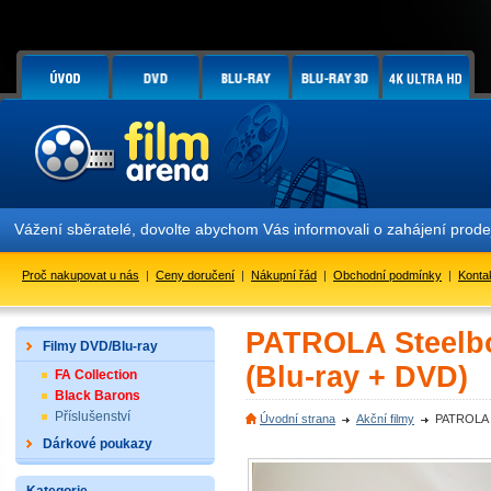
Vážení sběratelé, dovolte abychom Vás informovali o zahájení prod
Proč nakupovat u nás
|
Ceny doručení
|
Nákupní řád
|
Obchodní podmínky
|
Konta
PATROLA Steelb
Filmy DVD/Blu-ray
(Blu-ray + DVD)
FA Collection
Black Barons
Příslušenství
Úvodní strana
Akční filmy
PATROLA S
Dárkové poukazy