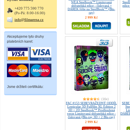
WEA Steelbook™ Limitovaná
Steel
sběratelská edice - číslovaná +
edice
+420 775 590 770
DÁREK fólie na SteelBook™ (Blu-
(Po-Pá: 8.00-16.00)
ray)
2 999 Kč
info@filmarena.cz
Akceptujeme tyto druhy
platebních karet:
Jsme držiteli certifikátu:
(16x)
FAC #153 SEBEVRAŽEDNÝ ODDÍL
SEBE
Lenticular 3D FullSlip XL Edition 2
Ste
3D + 2D Steelbook™ Prodloužená
Lim
verze Limitovaná sběratelská edice -
DÁREK 
číslovaná (Blu-ray 3D + 2 Blu-ray)
2 999 Kč