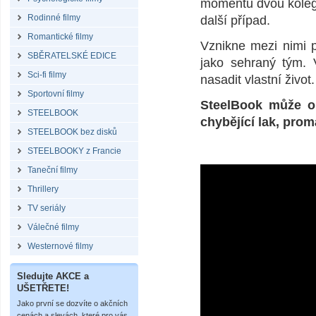
momentů dvou kolegů,
Rodinné filmy
další případ.
Romantické filmy
Vznikne mezi nimi p
SBĚRATELSKÉ EDICE
jako sehraný tým. V
Sci-fi filmy
nasadit vlastní život
Sportovní filmy
SteelBook může o
STEELBOOK
chybějící lak, prom
STEELBOOK bez disků
STEELBOOKY z Francie
Taneční filmy
Thrillery
TV seriály
Válečné filmy
Westernové filmy
Sledujte AKCE a
UŠETŘETE!
Jako první se dozvíte o akčních
cenách a slevách, které pro vás