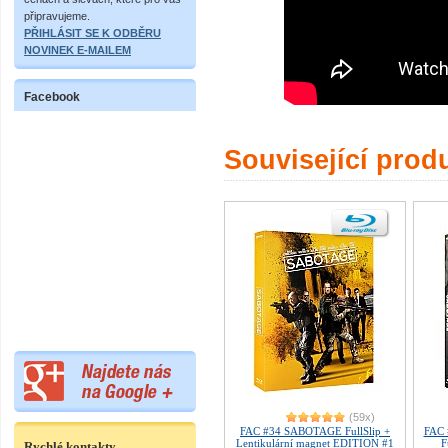
připravujeme.
PŘIHLÁSIT SE K ODBĚRU
NOVINEK E-MAILEM
Facebook
Související prod
(59x)
FAC #34 SABOTAGE FullSlip +
FAC 
Lentikulární magnet EDITION #1
F
Rychlé kontakty