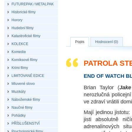
FUTUREPAK / METALPAK
Historické filmy
Horory
Hudební filmy
Katastrofické filmy
Popis
Hodnocení (0)
KOLEKCE
Komedie
Komiksové filmy
PATROLA STE
Krimi filmy
END OF WATCH B
LIMITOVANÉ EDICE
Mluvené slovo
Brian Taylor (
Jake
Muzikály
nerozlučná policejní
Náboženské filmy
ve zdraví vrátili dom
Naučné filmy
Mají jedinou jistotu
Pohádky
jisti absolutně ni
PŘÍSLUŠENSTVÍ
adrenalinových si
Psychologické filmy