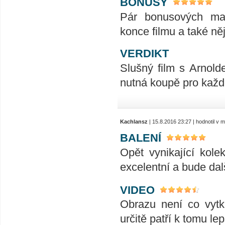
BONUSY
Pár bonusových mate
konce filmu a také něj
VERDIKT
Slušný film s Arnold
nutná koupě pro každ
Kachlansz
| 15.8.2016 23:27 | hodnotil v
BALENÍ
Opět vynikající kole
excelentní a bude dal
VIDEO
Obrazu není co vytk
určitě patří k tomu le