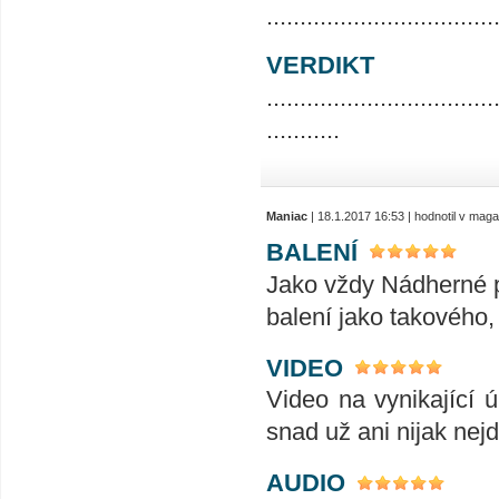
..................................
VERDIKT
..................................
...........
Maniac
| 18.1.2017 16:53 | hodnotil v mag
BALENÍ
Jako vždy Nádherné pr
balení jako takového,
VIDEO
Video na vynikající ú
snad už ani nijak nej
AUDIO