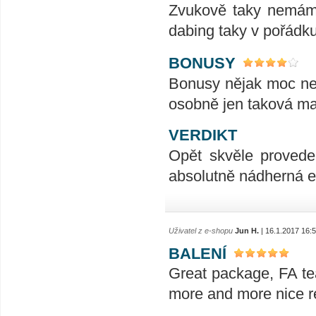
Zvukově taky nemám 
dabing taky v pořádk
BONUSY
Bonusy nějak moc nes
osobně jen taková mal
VERDIKT
Opět skvěle provede
absolutně nádherná ed
Uživatel z e-shopu
Jun H.
| 16.1.2017 16:
BALENÍ
Great package, FA te
more and more nice re