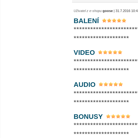
Uživatel z e-shopu
goose
| 31.7.2016 10:4
BALENÍ
***********************
********************
VIDEO
***********************
********************
AUDIO
***********************
********************
BONUSY
***********************
********************