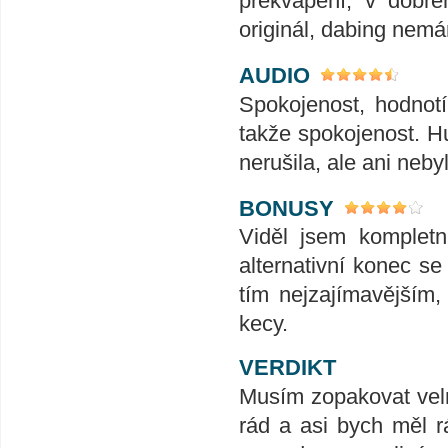
překvapení, v dobré
originál, dabing nemá
AUDIO
Spokojenost, hodnotí
takže spokojenost. H
nerušila, ale ani neb
BONUSY
Viděl jsem kompletní
alternativní konec s
tím nejzajímavějším,
kecy.
VERDIKT
Musím zopakovat vel
rád a asi bych měl rá