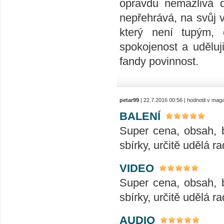
opravdu nemazlivá d
nepřehrává, na svůj v
který není tupým, 
spokojenost a uděluj
fandy povinnost.
petar99
| 22.7.2016 00:56 | hodnotil v ma
BALENÍ
Super cena, obsah, 
sbírky, určitě udělá ra
VIDEO
Super cena, obsah, 
sbírky, určitě udělá ra
AUDIO