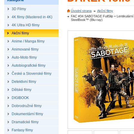
Kategorie
3D Filmy
Úvodní strana
Akční filmy
FAC #34 SABOTAGE FullSlip + Lentikulární
4K filmy (Mastered in 4K)
SteelBook™ (Blu-ray)
4K Ultra HD filmy
Akční filmy
Anime / Manga filmy
Animované filmy
Auto-Moto filmy
Autobiografické filmy
České a Slovenské filmy
Detektivní filmy
Dětské filmy
DIGIBOOK
Dobrodružné filmy
Dokumentární filmy
Dramatické filmy
Fantasy filmy