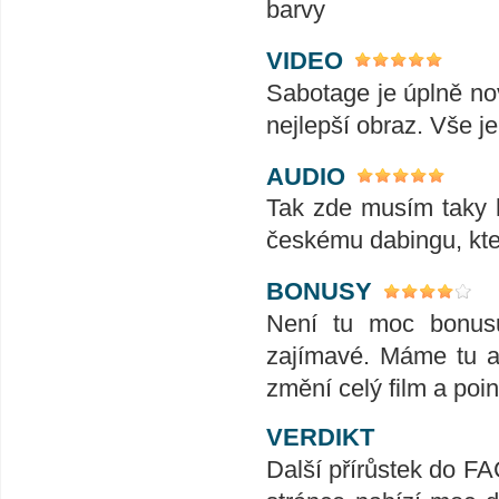
barvy
VIDEO
Sabotage je úplně no
nejlepší obraz. Vše j
AUDIO
Tak zde musím taky h
českému dabingu, kter
BONUSY
Není tu moc bonusů
zajímavé. Máme tu al
změní celý film a poin
VERDIKT
Další přírůstek do FA