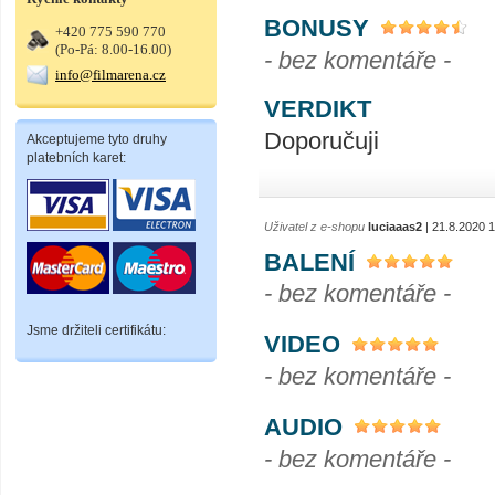
BONUSY
+420 775 590 770
(Po-Pá: 8.00-16.00)
- bez komentáře -
info@filmarena.cz
VERDIKT
Doporučuji
Akceptujeme tyto druhy
platebních karet:
Uživatel z e-shopu
luciaaas2
| 21.8.2020 
BALENÍ
- bez komentáře -
Jsme držiteli certifikátu:
VIDEO
- bez komentáře -
AUDIO
- bez komentáře -