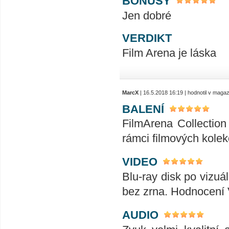
BONUSY
Jen dobré
VERDIKT
Film Arena je láska
MarcX
| 16.5.2018 16:19 | hodnotil v maga
BALENÍ
FilmArena Collection 
rámci filmových kolek
VIDEO
Blu-ray disk po vizuál
bez zrna. Hodnocení
AUDIO