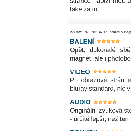
stránce nabízí moc d
také za to
jaturcat
| 26.8.2016 07:17 | hodnotil v ma
BALENÍ
Opět, dokonalé sběr
magnet, ale i photobo
VIDEO
Po obrazové stránce
bluray standard, nic v
AUDIO
Originální zvuková st
- určitě lepší, než ten