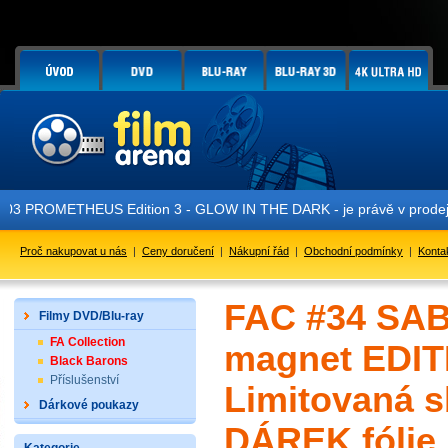
Edition 3 - GLOW IN THE DARK - je právě v prodeji!
Proč nakupovat u nás
|
Ceny doručení
|
Nákupní řád
|
Obchodní podmínky
|
Konta
FAC #34 SABO
Filmy DVD/Blu-ray
FA Collection
magnet EDIT
Black Barons
Příslušenství
Limitovaná s
Dárkové poukazy
DÁREK fólie 