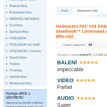
Rodinné filmy
Popis
Hodnocení (59)
Romantické filmy
SBĚRATELSKÉ EDICE
Sci-fi filmy
Hodnocení FAC #34 SABO
Steelbook™ Limitovaná s
Sportovní filmy
(Blu-ray)
STEELBOOK
STEELBOOK bez disků
59
Celkem hodnocení:
STEELBOOKY z Francie
Uživatel z e-shopu
polloni P.
| 1.2.2025 11
Taneční filmy
BALENÍ
Thrillery
Impeccable
TV seriály
Válečné filmy
VIDEO
Westernové filmy
Parfait
Sledujte AKCE a
AUDIO
UŠETŘETE!
Jako první se dozvíte o akčních
Super
cenách a slevách, které pro vás