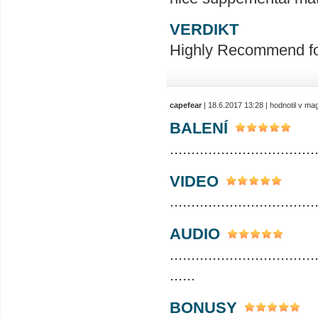
VERDIKT
Highly Recommend for 
capefear
| 18.6.2017 13:28 | hodnotil v m
BALENÍ
..................................
VIDEO
..................................
AUDIO
..................................
......
BONUSY