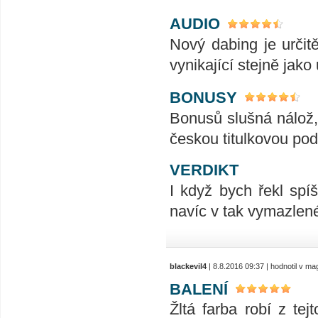
AUDIO
Nový dabing je určit
vynikající stejně jako 
BONUSY
Bonusů slušná nálož,
českou titulkovou pod
VERDIKT
I když bych řekl spíš
navíc v tak vymazlené
blackevil4
| 8.8.2016 09:37 | hodnotil v m
BALENÍ
Žltá farba robí z te