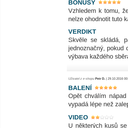
BONUSY
Vzhledem k tomu, že 
nelze ohodnotit tuto 
VERDIKT
Skvěle se skládá, p
jednoznačný, pokud c
výbava každého sběra
Uživatel z e-shopu
Petr D.
| 29.10.2016 00
BALENÍ
Opět chválím nápad 
vypadá lépe než zale
VIDEO
U některých kusů se