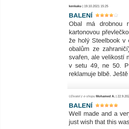
kenkaku
| 19.10.2021 15:25
BALENÍ
Obal má drobnou r
kartonovou převlečko
že holý Steelbook v 
obalům ze zahraničí
svařen, ale velikostí
v setu 49, ne 50. 
reklamuje blbě. Ještě 
Uživatel z e-shopu
Mohamed A.
| 22.9.20
BALENÍ
Well made and a very 
just wish that this wa