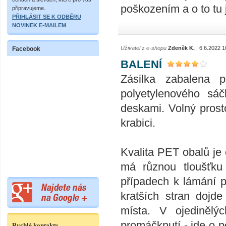
poškozením a o to tu 
připravujeme.
PŘIHLÁSIT SE K ODBĚRU
NOVINEK E-MAILEM
Uživatel z e-shopu
Zdeněk K.
| 6.6.2022 1
Facebook
BALENÍ
Zásilka zabalena 
polyetylenového sáč
deskami. Volný prost
krabici.
Kvalita PET obalů je 
má různou tloušťku
případech k lámání p
kratších stran dojd
místa. V ojedinělý
promáčknutí - jde o p
Rychlé kontakty