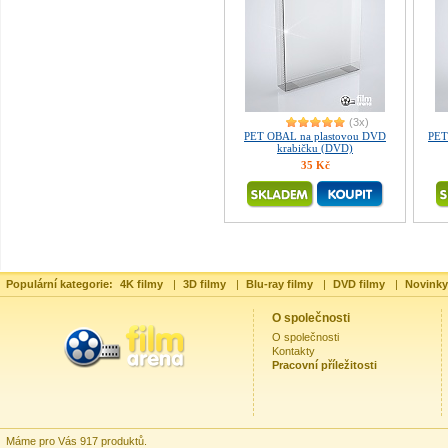
(3x)
PET OBAL na plastovou DVD
PET
krabičku (DVD)
35 Kč
Populární kategorie:
4K filmy
|
3D filmy
|
Blu-ray filmy
|
DVD filmy
|
Novinky
O společnosti
O společnosti
Kontakty
Pracovní příležitosti
Máme pro Vás 917 produktů.