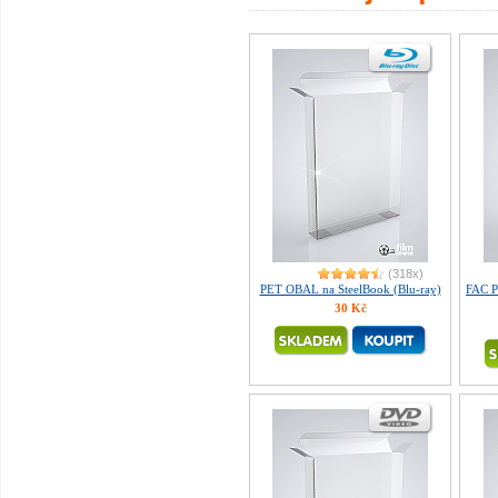
(318x)
PET OBAL na SteelBook (Blu-ray)
FAC P
30 Kč