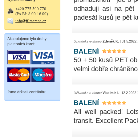
odhaduji asi na pět
+420 775 590 770
(Po-Pá: 8.00-16.00)
padesát kusů je pět k
info@filmarena.cz
Akceptujeme tyto druhy
Uživatel z e-shopu
Zdeněk K.
| 31.5.2022 
platebních karet:
BALENÍ
50 + 50 kusů PET oba
velmi dobře chráněno
Jsme držiteli certifikátu:
Uživatel z e-shopu
Vladimir I.
| 12.2.2022 
BALENÍ
All well packed! Lo
transit. Excellent Pac