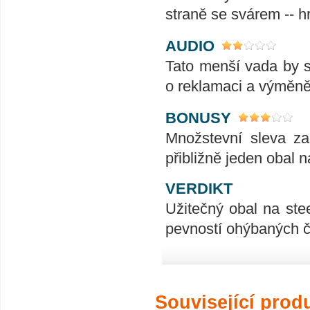
straně se svárem -- hr
AUDIO
Tato menší vada by se
o reklamaci a výměně
BONUSY
Množstevní sleva za
přibližně jeden obal 
VERDIKT
Užitečný obal na stee
pevností ohýbaných čá
Související prod