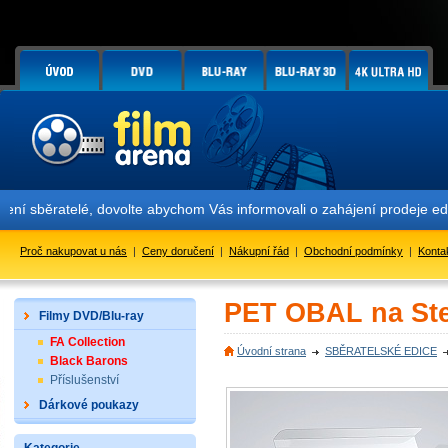
é, dovolte abychom Vás informovali o zahájení prodeje edic FAC #158
Proč nakupovat u nás
|
Ceny doručení
|
Nákupní řád
|
Obchodní podmínky
|
Konta
PET OBAL na Stee
Filmy DVD/Blu-ray
FA Collection
Úvodní strana
SBĚRATELSKÉ EDICE
Black Barons
Příslušenství
Dárkové poukazy