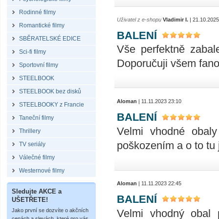
Rodinné filmy
Uživatel z e-shopu
Vladimir I.
| 21.10.2025
Romantické filmy
BALENÍ
SBĚRATELSKÉ EDICE
Vše perfektně zabal
Sci-fi filmy
Doporučuji všem fan
Sportovní filmy
STEELBOOK
STEELBOOK bez disků
Aloman
| 11.11.2023 23:10
STEELBOOKY z Francie
BALENÍ
Taneční filmy
Velmi vhodné obaly
Thrillery
poškozením a o to tu 
TV seriály
Válečné filmy
Westernové filmy
Aloman
| 11.11.2023 22:45
Sledujte AKCE a
BALENÍ
UŠETŘETE!
Velmi vhodný obal 
Jako první se dozvíte o akčních
cenách a slevách, které pro vás