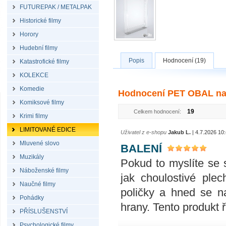
FUTUREPAK / METALPAK
Historické filmy
Horory
Hudební filmy
Popis
Hodnocení (19)
Katastrofické filmy
KOLEKCE
Komedie
Hodnocení PET OBAL na S
Komiksové filmy
19
Celkem hodnocení:
Krimi filmy
LIMITOVANÉ EDICE
Uživatel z e-shopu
Jakub L.
| 4.7.2026 10
Mluvené slovo
BALENÍ
Muzikály
Pokud to myslíte se 
Náboženské filmy
jak choulostivé ple
Naučné filmy
poličky a hned se n
Pohádky
hrany. Tento produkt 
PŘÍSLUŠENSTVÍ
Psychologické filmy