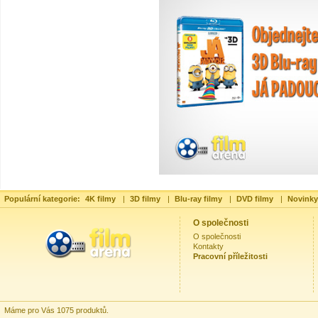
Populární kategorie:
4K filmy
|
3D filmy
|
Blu-ray filmy
|
DVD filmy
|
Novinky
O společnosti
O společnosti
Kontakty
Pracovní příležitosti
Máme pro Vás 1075 produktů.