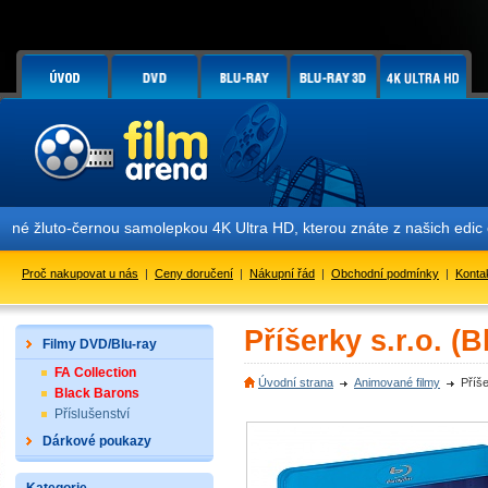
o-černou samolepkou 4K Ultra HD, kterou znáte z našich edic obsahuj
Proč nakupovat u nás
|
Ceny doručení
|
Nákupní řád
|
Obchodní podmínky
|
Konta
Příšerky s.r.o. (B
Filmy DVD/Blu-ray
FA Collection
Úvodní strana
Animované filmy
Příše
Black Barons
Příslušenství
Dárkové poukazy