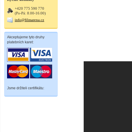
+420 775 590 770
(Po-Pá: 8.00-16.00)
info@filmarena.cz
Akceptujeme tyto druhy
platebních karet:
Jsme držiteli certifikátu: