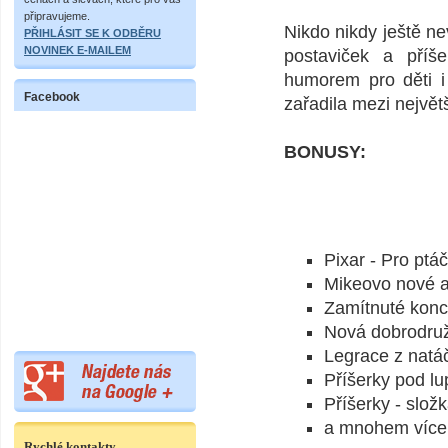
připravujeme.
Nikdo nikdy ještě ne
PŘIHLÁSIT SE K ODBĚRU
NOVINEK E-MAILEM
postaviček a příš
humorem pro děti i
Facebook
zařadila mezi největš
BONUSY:
Pixar - Pro ptá
Mikeovo nové 
Zamítnuté konc
Nová dobrodruž
Legrace z natá
Příšerky pod l
Příšerky - slož
a mnohem víc
Rychlé kontakty