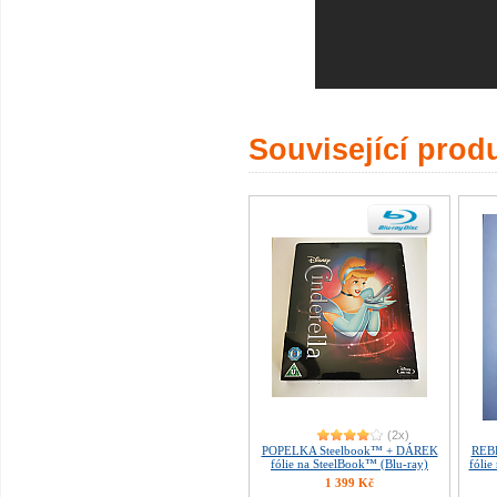
Související prod
(2x)
POPELKA Steelbook™ + DÁREK
REB
fólie na SteelBook™ (Blu-ray)
fólie
1 399 Kč