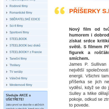
Rodinné filmy
PŘÍŠERKY S.
Romantické filmy
SBĚRATELSKÉ EDICE
Sci-fi filmy
Nový film od tv
Sportovní filmy
humorem i dobrodr
STEELBOOK
získat srdce krit
STEELBOOK bez disků
světě. S filmem Př
figurek a rošťá
STEELBOOKY z Francie
smíchem.
Taneční filmy
James P. Sullivan 
Thrillery
největší společnost
TV seriály
energii. Všichni ta
Válečné filmy
příšerka se jich n
Westernové filmy
vyděsí, když se do 
Sulley a Mike dělají
Sledujte AKCE a
pokoje, odkud se ztr
UŠETŘETE!
to povede.
Jako první se dozvíte o akčních
cenách a slevách, které pro vás