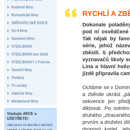
Rodinné filmy
RYCHLÍ A ZBĚ
Romantické filmy
SBĚRATELSKÉ EDICE
Dokonale poladěn
Sci-fi filmy
pod ní osvědčené 
Tak nějak by fano
Sportovní filmy
série, jehož náze
STEELBOOK
zběsilí. S předcho
STEELBOOK bez disků
vyznavačů školy sm
STEELBOOKY z Francie
Lina a hlavní hvěz
Taneční filmy
jízdě připravila ca
Thrillery
TV seriály
Ocitáme se v Domini
Válečné filmy
a zběsile ukrást „p
sekvence jen před
Westernové filmy
diktovat. Po ostré
Sledujte AKCE a
druhého „ztraceného 
UŠETŘETE!
prvním a druhém dílu
Jako první se dozvíte o akčních
drogový kartel, je
cenách a slevách, které pro vás