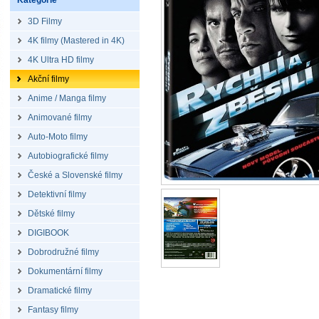
Kategorie
3D Filmy
4K filmy (Mastered in 4K)
4K Ultra HD filmy
Akční filmy
Anime / Manga filmy
Animované filmy
Auto-Moto filmy
Autobiografické filmy
České a Slovenské filmy
Detektivní filmy
Dětské filmy
DIGIBOOK
Dobrodružné filmy
Dokumentární filmy
Dramatické filmy
Fantasy filmy