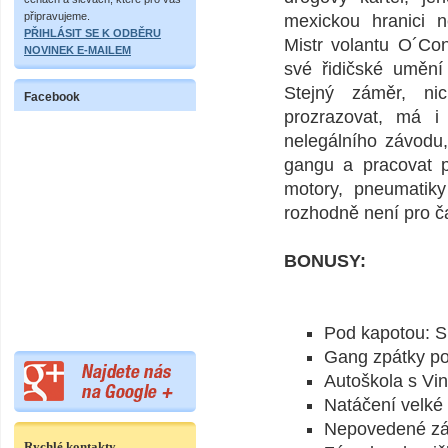
připravujeme.
mexickou hranici n
PŘIHLÁSIT SE K ODBĚRU
Mistr volantu O´Con
NOVINEK E-MAILEM
své řidičské umění
Stejný záměr, ni
Facebook
prozrazovat, má i
nelegálního závodu,
gangu a pracovat p
motory, pneumatiky 
rozhodně není pro ča
BONUSY:
Pod kapotou: S
Gang zpátky p
Autoškola s Vi
Natáčení velké
Nepovedené zá
Rychlé kontakty