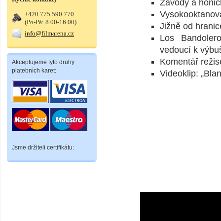
Závody a honič
Vysokooktanov
+420 775 590 770
(Po-Pá: 8.00-16.00)
Jižně od hranic
info@filmarena.cz
Los Bandolero
vedoucí k výbu
Komentář režisé
Akceptujeme tyto druhy
platebních karet:
Videoklip: „Blan
Jsme držiteli certifikátu: