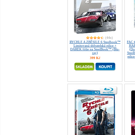
(44x)
RYCHLE A ZBĚSILE 6 Steelbook™
FAC 
Limitovaná sběratelská edice +
HAR
DÁREK fólie na SteelBook™ (Blu-
(Do
ray)
Steel
edice
399 Kč