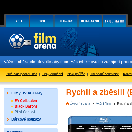
ážení sběratelé, dovolte abychom Vás informovali o zahájení prodeje
Proč nakupovat u nás
|
Ceny doručení
|
Nákupní řád
|
Obchodní podmínky
|
Konta
Rychlí a zběsilí (
Filmy DVD/Blu-ray
FA Collection
Úvodní strana
Akční filmy
Rychlí a zb
Black Barons
Příslušenství
Dárkové poukazy