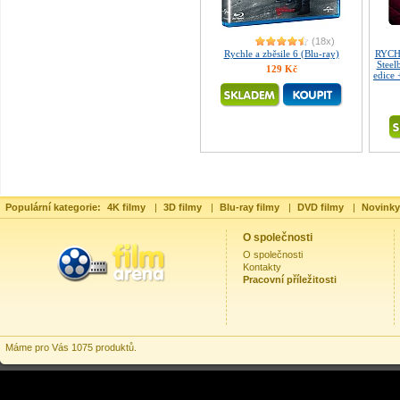
(18x)
Rychle a zběsile 6 (Blu-ray)
RYCHL
Steel
129 Kč
edice
Populární kategorie:
4K filmy
|
3D filmy
|
Blu-ray filmy
|
DVD filmy
|
Novinky
O společnosti
O společnosti
Kontakty
Pracovní příležitosti
Máme pro Vás 1075 produktů.