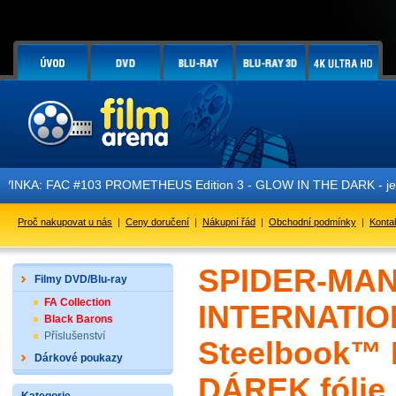
#103 PROMETHEUS Edition 3 - GLOW IN THE DARK - je právě v prode
Proč nakupovat u nás
|
Ceny doručení
|
Nákupní řád
|
Obchodní podmínky
|
Konta
SPIDER-MAN
Filmy DVD/Blu-ray
FA Collection
INTERNATION
Black Barons
Příslušenství
Steelbook™ L
Dárkové poukazy
DÁREK fólie 