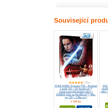
Související prod
(75x)
STAR WARS: Epizoda VIII - Poslední
SOLO
z Jediů 3D + 2D Steelbook™
Steel
Limitovaná sběratelská edice +
edice
DÁREK fólie na SteelBook™ (Blu-
ray 3D + 2 Blu-ray)
1 199 Kč