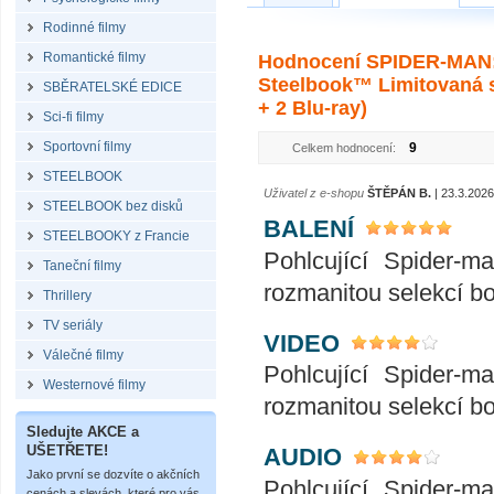
Rodinné filmy
Romantické filmy
Hodnocení SPIDER-MAN:
Steelbook™ Limitovaná s
SBĚRATELSKÉ EDICE
+ 2 Blu-ray)
Sci-fi filmy
Sportovní filmy
9
Celkem hodnocení:
STEELBOOK
Uživatel z e-shopu
ŠTĚPÁN B.
| 23.3.2026
STEELBOOK bez disků
BALENÍ
STEELBOOKY z Francie
Pohlcující Spider-m
Taneční filmy
rozmanitou selekcí b
Thrillery
TV seriály
VIDEO
Válečné filmy
Pohlcující Spider-m
Westernové filmy
rozmanitou selekcí b
Sledujte AKCE a
UŠETŘETE!
AUDIO
Jako první se dozvíte o akčních
Pohlcující Spider-m
cenách a slevách, které pro vás