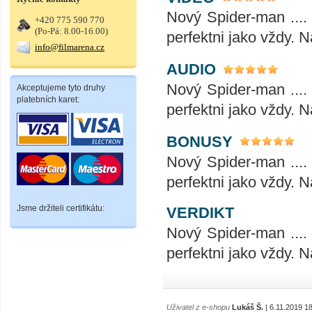
Nový Spider-man ....
+420 775 590 770
(Po-Pá: 8.00-16.00)
perfektni jako vždy. 
info@filmarena.cz
AUDIO
Nový Spider-man ....
Akceptujeme tyto druhy
platebních karet:
perfektni jako vždy. 
BONUSY
Nový Spider-man ....
perfektni jako vždy. 
Jsme držiteli certifikátu:
VERDIKT
Nový Spider-man ....
perfektni jako vždy. 
Uživatel z e-shopu
Lukáš Š.
| 6.11.2019 1