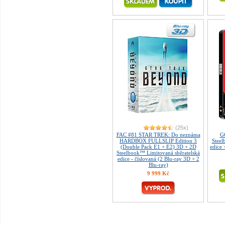
(25x)
FAC #81 STAR TREK: Do neznáma
G
HARDBOX FULLSLIP Edition 3
Steel
(Double Pack E1 + E2) 3D + 2D
edice
Steelbook™ Limitovaná sběratelská
edice - číslovaná (2 Blu-ray 3D + 2
Blu-ray)
9 999 Kč