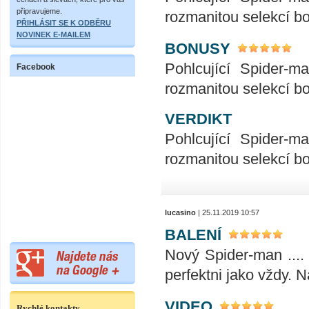
připravujeme.
rozmanitou selekcí b
PŘIHLÁSIT SE K ODBĚRU
NOVINEK E-MAILEM
BONUSY
Pohlcující Spider-m
Facebook
rozmanitou selekcí b
VERDIKT
Pohlcující Spider-m
rozmanitou selekcí b
lucasino
| 25.11.2019 10:57
BALENÍ
Nový Spider-man ....
perfektni jako vždy. 
VIDEO
Rychlé kontakty