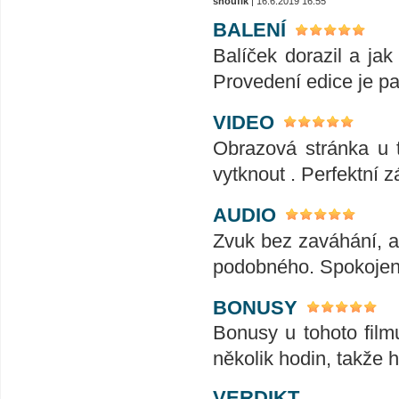
snoufik
| 16.6.2019 16:55
BALENÍ
Balíček dorazil a ja
Provedení edice je pa
VIDEO
Obrazová stránka u t
vytknout . Perfektní zá
AUDIO
Zvuk bez zaváhání, ať
podobného. Spokojeno
BONUSY
Bonusy u tohoto film
několik hodin, takže 
VERDIKT