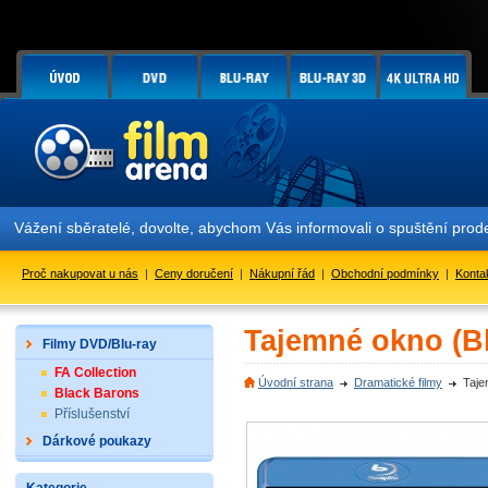
Vážení sběratelé, dovolte, abychom Vás informovali o spuštění pr
Proč nakupovat u nás
|
Ceny doručení
|
Nákupní řád
|
Obchodní podmínky
|
Konta
Tajemné okno (Bl
Filmy DVD/Blu-ray
FA Collection
Úvodní strana
Dramatické filmy
Taje
Black Barons
Příslušenství
Dárkové poukazy