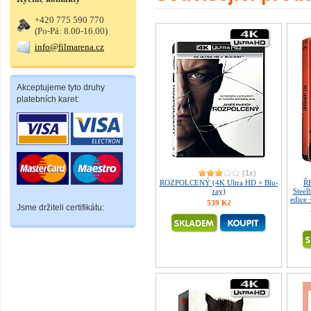
+420 775 590 770
(Po-Pá: 8.00-16.00)
info@filmarena.cz
Akceptujeme tyto druhy
platebních karet:
(1x)
ROZPOLCENÝ (4K Ultra HD + Blu-
Ř
ray)
Steel
edice
539 Kč
Jsme držiteli certifikátu: