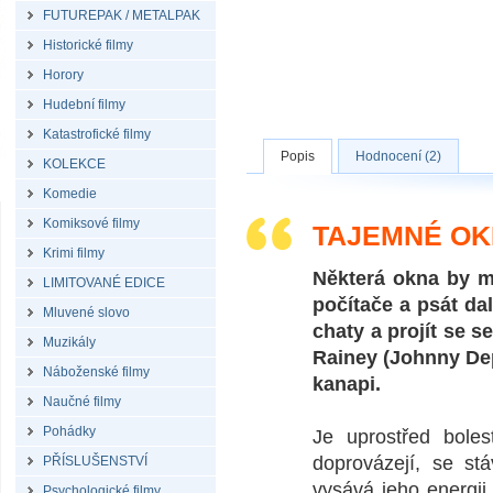
FUTUREPAK / METALPAK
Historické filmy
Horory
Hudební filmy
Katastrofické filmy
Popis
Hodnocení (2)
KOLEKCE
Komedie
Komiksové filmy
TAJEMNÉ OK
Krimi filmy
Některá okna by mě
LIMITOVANÉ EDICE
počítače a psát dal
Mluvené slovo
chaty a projít se 
Muzikály
Rainey (Johnny De
Náboženské filmy
kanapi.
Naučné filmy
Pohádky
Je uprostřed boles
doprovázejí, se stá
PŘÍSLUŠENSTVÍ
vysává jeho energii 
Psychologické filmy