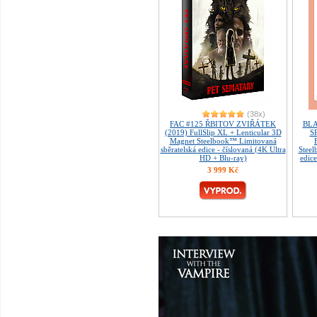
(38x)
FAC #125 ŘBITOV ZVIŘÁTEK
BLA
(2019) FullSlip XL + Lenticular 3D
S
Magnet Steelbook™ Limitovaná
sběratelská edice - číslovaná (4K Ultra
Steel
HD + Blu-ray)
edice
3 999 Kč