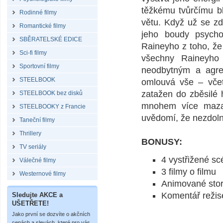
těžkému tvůrčímu b
Rodinné filmy
větu. Když už se zd
Romantické filmy
jeho boudy psychot
SBĚRATELSKÉ EDICE
Raineyho z toho, že
Sci-fi filmy
všechny Raineyho
Sportovní filmy
neodbytným a agre
STEELBOOK
omlouvá vše – včet
zatažen do zběsilé 
STEELBOOK bez disků
mnohem více mazan
STEELBOOKY z Francie
uvědomí, že nezdoln
Taneční filmy
Thrillery
BONUSY:
TV seriály
4 vystřižené sc
Válečné filmy
3 filmy o filmu
Westernové filmy
Animované sto
Komentář režis
Sledujte AKCE a
UŠETŘETE!
Jako první se dozvíte o akčních
cenách a slevách, které pro vás