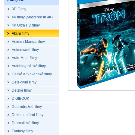
Kategorie
3D Filmy
4K filmy (Mastered in 4K)
4K Ultra HD filmy
Akční filmy
Anime / Manga filmy
Animované filmy
Auto-Moto filmy
Autobiografické filmy
České a Slovenské filmy
Detektivní filmy
Dětské filmy
DIGIBOOK
Dobrodružné filmy
Dokumentární filmy
Dramatické filmy
Fantasy filmy