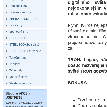
digitálního sv
Rodinné filmy
nejdokonalejšími vi
Romantické filmy
roli v tomto vskutk
SBĚRATELSKÉ EDICE
Flynn, tvůrce nejlep
Sci-fi filmy
úžasné digitální ří
Sportovní filmy
ztracenému otci. 
STEELBOOK
projdou neuvěřiteln
STEELBOOK bez disků
zlu.
STEELBOOKY z Francie
Taneční filmy
TRON: Legacy vám 
Thrillery
dosud nezveřejněn
TV seriály
světě TRON dozvít
Válečné filmy
BONUSY:
Westernové filmy
Sledujte AKCE a
UŠETŘETE!
První pohle na 
Jako první se dozvíte o akčních
Dědictví pokrač
cenách a slevách, které pro vás