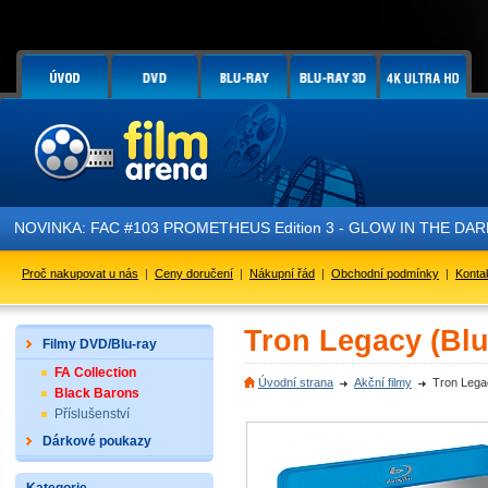
NOVINKA: FAC #103 PROMETHEUS Edition 3 - GLOW IN THE DARK - j
Proč nakupovat u nás
|
Ceny doručení
|
Nákupní řád
|
Obchodní podmínky
|
Konta
Tron Legacy (Blu
Filmy DVD/Blu-ray
FA Collection
Úvodní strana
Akční filmy
Tron Lega
Black Barons
Příslušenství
Dárkové poukazy