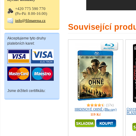
+420 775 590 770
(Po-Pá: 8.00-16.00)
info@filmarena.cz
Související prod
Akceptujeme tyto druhy
platebních karet:
Jsme držiteli certifikátu:
(17x)
HRDINOVÉ OHNĚ (Blu-ray)
ÚSVI
PLANE
119 Kč