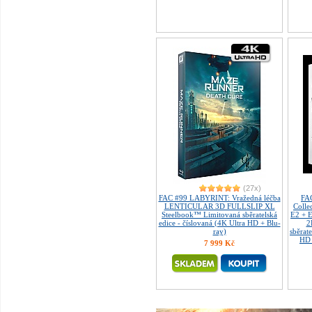
(27x)
FAC #99 LABYRINT: Vražedná léčba
FA
LENTICULAR 3D FULLSLIP XL
Colle
Steelbook™ Limitovaná sběratelská
E2 + 
edice - číslovaná (4K Ultra HD + Blu-
2
ray)
sběrate
HD 
7 999 Kč