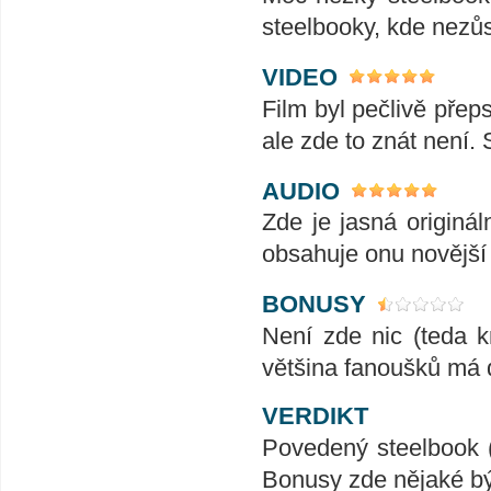
steelbooky, kde nezůs
VIDEO
Film byl pečlivě přep
ale zde to znát není. 
AUDIO
Zde je jasná originál
obsahuje onu novější v
BONUSY
Není zde nic (teda k
většina fanoušků má 
VERDIKT
Povedený steelbook (š
Bonusy zde nějaké bý