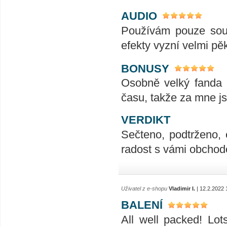
AUDIO
Používám pouze soun
efekty vyzní velmi pě
BONUSY
Osobně velký fanda 
času, takže za mne js
VERDIKT
Sečteno, podtrženo, 
radost s vámi obchodo
Uživatel z e-shopu
Vladimir I.
| 12.2.2022 
BALENÍ
All well packed! Lo