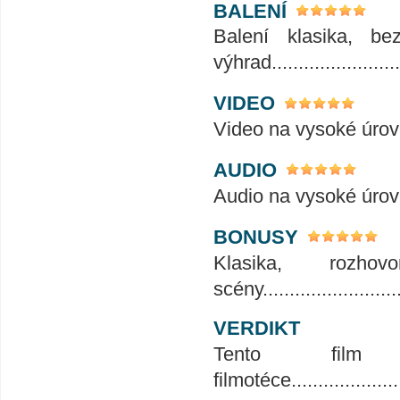
BALENÍ
Balení klasika, b
výhrad........................
VIDEO
Video na vysoké úrovni........
AUDIO
Audio na vysoké úrovni........
BONUSY
Klasika, rozho
scény...........................
VERDIKT
Tento fil
filmotéce.......................