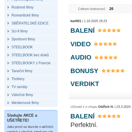
Rodinné filmy
20
Celkem hodnocení:
Romantické filmy
karl001
| 1.10.2025 18:23
SBĚRATELSKÉ EDICE
BALENÍ
Sci-fi filmy
Sportovní filmy
VIDEO
STEELBOOK
STEELBOOK bez disků
AUDIO
STEELBOOKY z Francie
BONUSY
Taneční filmy
Thrillery
VERDIKT
TV seriály
Válečné filmy
Westernové filmy
Uživatel z e-shopu
Oldřich H.
| 23.3.2024 
BALENÍ
Sledujte AKCE a
UŠETŘETE!
Perfektní.
Jako první se dozvíte o akčních
cenách a slevách, které pro vás