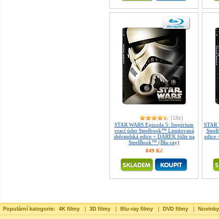
(18x)
STAR WARS Epizoda 5: Impérium
STAR 
vrací úder Steelbook™ Limitovaná
Steel
sběratelská edice + DÁREK fólie na
edice
SteelBook™ (Blu-ray)
849 Kč
Populární kategorie:
4K filmy
|
3D filmy
|
Blu-ray filmy
|
DVD filmy
|
Novinky