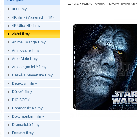
Kategorie
STAR WARS Epizoda 6: Návrat Jediho Steel
3D Filmy
4K filmy (Mastered in 4K)
4K Ultra HD filmy
Akční filmy
Anime / Manga filmy
Animované filmy
Auto-Moto filmy
Autobiografické filmy
České a Slovenské filmy
Detektivní filmy
Dětské filmy
DIGIBOOK
Dobrodružné filmy
Dokumentární filmy
Dramatické filmy
Fantasy filmy