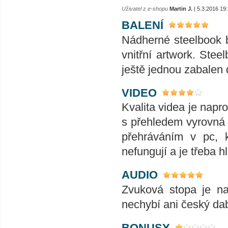
Uživatel z e-shopu
Martin J.
| 5.3.2016 19
BALENÍ
Nádherné steelbook ba
vnitřní artwork. Stee
ještě jednou zabalen d
VIDEO
Kvalita videa je napro
s přehledem vyrovná
přehráváním v pc, k
nefungují a je třeba h
AUDIO
Zvuková stopa je na
nechybí ani český dab
BONUSY