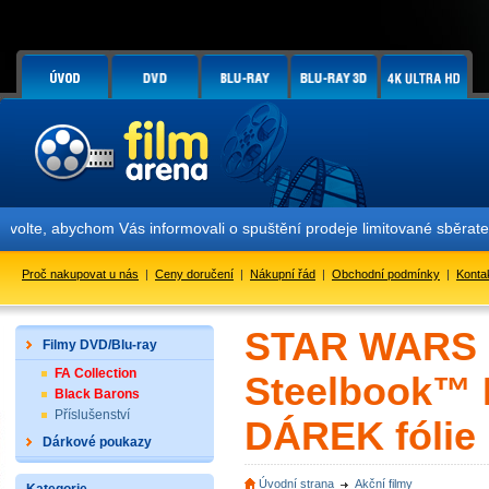
chom Vás informovali o spuštění prodeje limitované sběratelské čísl
Proč nakupovat u nás
|
Ceny doručení
|
Nákupní řád
|
Obchodní podmínky
|
Konta
STAR WARS E
Filmy DVD/Blu-ray
FA Collection
Steelbook™ L
Black Barons
Příslušenství
DÁREK fólie 
Dárkové poukazy
Úvodní strana
Akční filmy