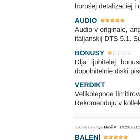
horošej detalizaciej i
AUDIO
Audio v originale, an
italjanskij DTS 5.1. S
BONUSY
Dlja ljubitelej bon
dopolnitelnie diski pis
VERDIKT
Velikolepnoe limitiro
Rekomenduju v kollekc
Uživatel z e-shopu
Miloš V.
| 1.9.2019 21:
BALENÍ