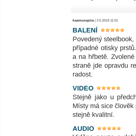
haamunaptra
| 3.5.2016 11:01
BALENÍ
Povedený steelbook, l
případné otisky prstů
a na hřbetě. Zvolené
straně jde opravdu r
radost.
VIDEO
Stejně jako u předch
Místy má sice člověk p
stejně kvalitní.
AUDIO