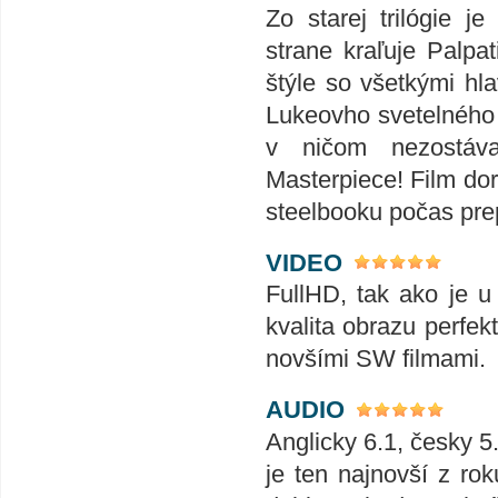
Zo starej trilógie j
strane kraľuje Palpa
štýle so všetkými h
Lukeovho svetelného 
v ničom nezostáva
Masterpiece! Film dor
steelbooku počas prep
VIDEO
FullHD, tak ako je 
kvalita obrazu perfe
novšími SW filmami.
AUDIO
Anglicky 6.1, česky 5
je ten najnovší z rok