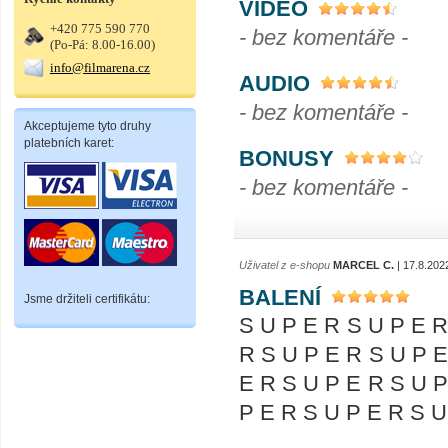
VIDEO
+420 775 590 770
- bez komentáře -
(Po-Pá: 8.00-16.00)
info@filmarena.cz
AUDIO
- bez komentáře -
Akceptujeme tyto druhy
platebních karet:
BONUSY
- bez komentáře -
Uživatel z e-shopu
MARCEL C.
| 17.8.202
BALENÍ
Jsme držiteli certifikátu:
S U P E R S U P E R
R S U P E R S U P E
E R S U P E R S U P
P E R S U P E R S U