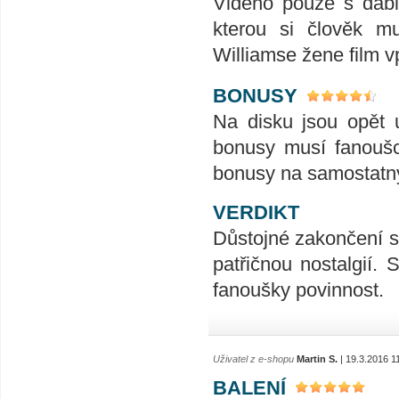
Viděno pouze s dabi
kterou si člověk mu
Williamse žene film v
BONUSY
Na disku jsou opět 
bonusy musí fanoušci
bonusy na samostatný
VERDIKT
Důstojné zakončení sta
patřičnou nostalgií. 
fanoušky povinnost.
Uživatel z e-shopu
Martin S.
| 19.3.2016 1
BALENÍ