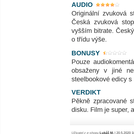
AUDIO
Originální zvuková s
Česká zvuková stopa
vyšším bitrate. Český
o třídu výše.
BONUSY
Pouze audiokomentář
obsaženy v jiné nes
steelbookové edicy s
VERDIKT
Pěkně zpracované st
disku. Film je super,
Uživatel z e-shopu
Lukáš M.
| 20.5.2020 1