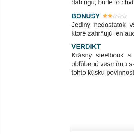
dabingu, bude to chví
BONUSY
Jediný nedostatok v
ktoré zahrňujú len a
VERDIKT
Krásny steelbook a 
obľúbenú vesmírnu sá
tohto kúsku povinnos