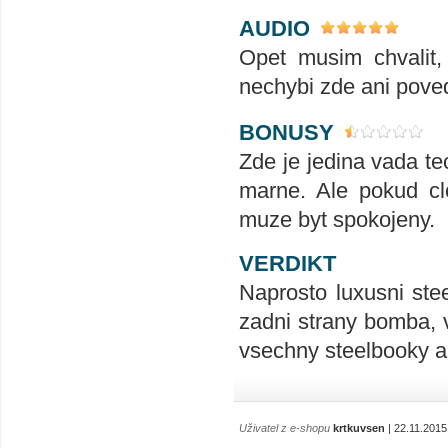
AUDIO
Opet musim chvalit,
nechybi zde ani pove
BONUSY
Zde je jedina vada t
marne. Ale pokud cl
muze byt spokojeny.
VERDIKT
Naprosto luxusni ste
zadni strany bomba, v
vsechny steelbooky a
Uživatel z e-shopu
krtkuvsen
| 22.11.2015