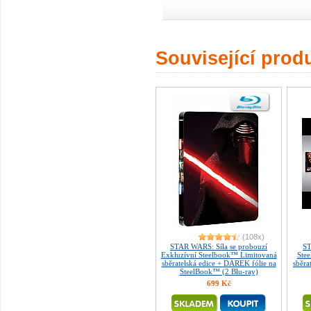
Související prod
(108x)
STAR WARS: Síla se probouzí
ST
Exkluzívní Steelbook™ Limitovaná
Ste
sběratelská edice + DÁREK fólie na
sběra
SteelBook™ (2 Blu-ray)
699 Kč