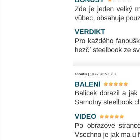
Zde je jeden velký m
vůbec, obsahuje pouz
VERDIKT
Pro každého fanouška
hezčí steelbook ze s
snoufik
| 18.12.2015 13:37
BALENÍ
Balicek dorazil a ja
Samotny steelbook chr
VIDEO
Po obrazove strance
Vsechno je jak ma u f