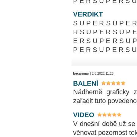
P E R S U P E R S U
VERDIKT
S U P E R S U P E R
R S U P E R S U P E
E R S U P E R S U P
P E R S U P E R S U
becanmar
| 2.8.2022 11:26
BALENÍ
Nádherně graficky 
zařadit tuto povedenou
VIDEO
V dnešní době už se j
věnovat pozornost tele