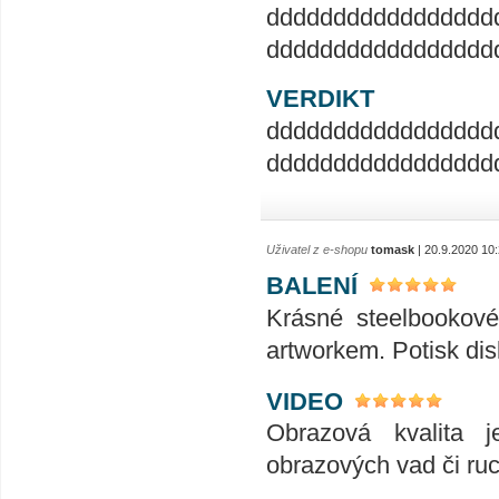
ddddddddddddddddd
ddddddddddddddddd
VERDIKT
ddddddddddddddddd
ddddddddddddddddd
Uživatel z e-shopu
tomask
| 20.9.2020 10
BALENÍ
Krásné steelbookové
artworkem. Potisk dis
VIDEO
Obrazová kvalita j
obrazových vad či ruc