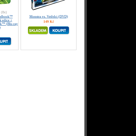
(8x)
eelbook™
Monstra vs. Vetřelci (DVD)
á edice +
149 Kč
ok™ (Blu-ray
)