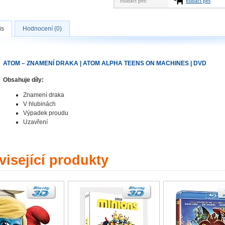
Hlídací pes:
hlídací pes
is
Hodnocení (0)
ATOM – ZNAMENÍ DRAKA | ATOM ALPHA TEENS ON MACHINES | DVD
Obsahuje díly:
Znamení draka
V hlubinách
Výpadek proudu
Uzavření
isející produkty