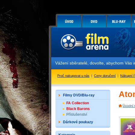
Vážení sběratelé, dovolte, abychom Vás 
Proč nakupovat u nás
|
Ceny doručení
|
Nákupní 
Ato
Filmy DVD/Blu-ray
FA Collection
Úvodní 
Black Barons
Příslušenství
Dárkové poukazy