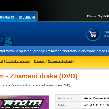
Uživatel:
Nepřihlá
Polo
Cen
informovali o spuštění prodeje limitované sběratelské číslované ed
řád
|
Obchodní podmínky
|
Kontakty
|
Sledování objednávky
m - Znamení draka (DVD)
strana
Animované filmy
Atom - Znamení draka (DVD)
Název titulu:
Atom - Znamení dra
Originál:
ATOM ALPHA TEENS 