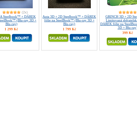
(2x)
A Steelbook™ + DÁREK
Auta 3D + 2D Steelbook™ + DÁREK
GRINCH 3D + 2D St
SteelBook™ (Blu-ray 3D +
fólie na SteelBook™ (Blu-ray 3D +
Limitovaná sběratelsk
Blu-ray)
Blu-ray)
DÁREK fólie na SteelBo
3D + Blu-ray
1 299 Kč
1 799 Kč
399 Kč