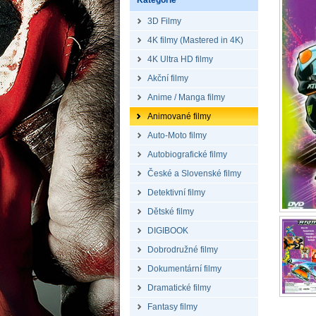
Kategorie
3D Filmy
4K filmy (Mastered in 4K)
4K Ultra HD filmy
Akční filmy
Anime / Manga filmy
Animované filmy
Auto-Moto filmy
Autobiografické filmy
České a Slovenské filmy
Detektivní filmy
Dětské filmy
DIGIBOOK
Dobrodružné filmy
Dokumentární filmy
Dramatické filmy
Fantasy filmy