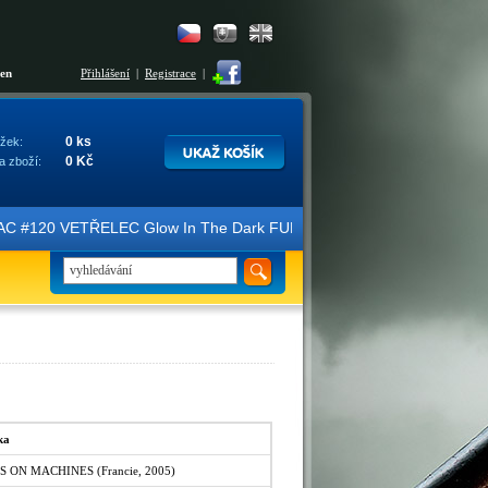
šen
Přihlášení
|
Registrace
|
0 ks
žek:
0 Kč
a zboží:
ice FAC #120 VETŘELEC Glow In The Dark FULLSLIP XL EDITION #3 4K U
ka
ON MACHINES (Francie, 2005)