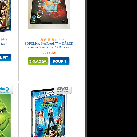
(4x)
(2x)
-ray)
POPELKA Steelbook™ + DÁREK
fólie na SteelBook™ (Blu-ray)
1 399 Kč