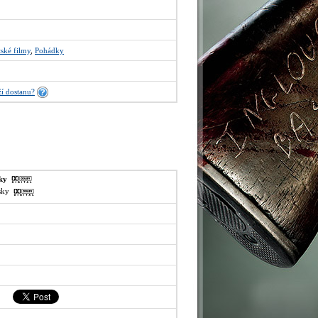
ské filmy
,
Pohádky
í dostanu?
sky
lsky