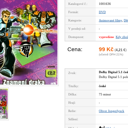
Katalogové č.:
1001636
Formát:
DVD
Kategorie:
Animované filmy
,
Dět
V prodeji od:
-
Dostupnost:
vyprodáno
Kdy zbož
Cena:
99 Kč
(
4,21 €
)
(včetně DPH 21%)
Dolby Digital 5.1 če
Zvuk:
Dolby Digital 5.1 po
Titulky:
české
Délka:
75 minut
Hrají:
-
Režie:
Oliver Jongerlynck
Sdílení: