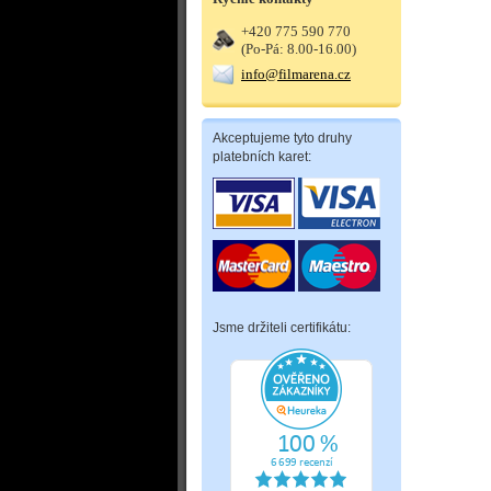
+420 775 590 770
(Po-Pá: 8.00-16.00)
info@filmarena.cz
Akceptujeme tyto druhy
platebních karet:
Jsme držiteli certifikátu: