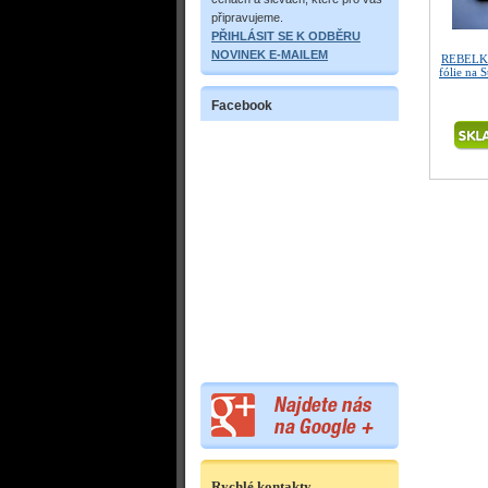
připravujeme.
PŘIHLÁSIT SE K ODBĚRU
NOVINEK E-MAILEM
REBELK
fólie na 
Facebook
Rychlé kontakty