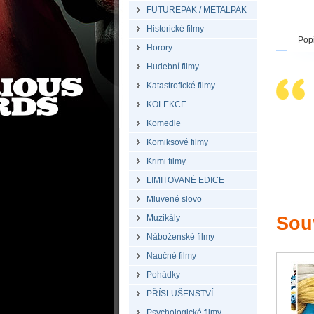
FUTUREPAK / METALPAK
Historické filmy
Pop
Horory
Hudební filmy
Katastrofické filmy
KOLEKCE
Komedie
Komiksové filmy
Krimi filmy
LIMITOVANÉ EDICE
Mluvené slovo
Muzikály
Souv
Náboženské filmy
Naučné filmy
Pohádky
PŘÍSLUŠENSTVÍ
Psychologické filmy