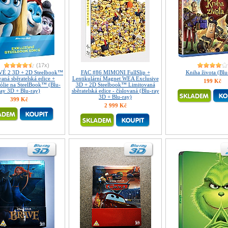
(17x)
 2 3D + 2D Steelbook™
FAC #86 MIMONI FullSlip +
Kniha života (Blu
aná sběratelská edice +
Lentikulární Magnet WEA Exclusive
199 Kč
lie na SteelBook™ (Blu-
3D + 2D Steelbook™ Limitovaná
ray 3D + Blu-ray)
sběratelská edice - číslovaná (Blu-ray
3D + Blu-ray)
399 Kč
2 999 Kč