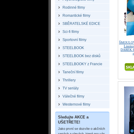
Rodinné filmy
Romantické filmy
SBĚRATELSKÉ EDICE
Sci-fi filmy
Sportovní filmy
ŠMOULOVÉ
Limitov
STEELBOOK
DÁREK fó
STEELBOOK bez disků
STEELBOOKY z Francie
Taneční filmy
Thrillery
TV seriály
Válečné filmy
Westernové filmy
Sledujte AKCE a
UŠETŘETE!
Jako první se dozvíte o akčních
cenách a slevách, které pro vás