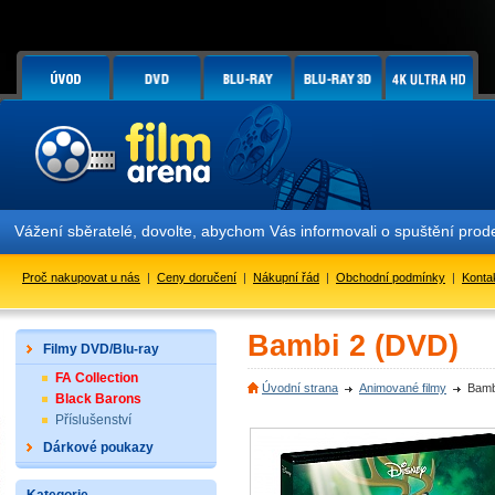
Vážení sběratelé, dovolte, abychom Vás informovali o spuštění pr
Proč nakupovat u nás
|
Ceny doručení
|
Nákupní řád
|
Obchodní podmínky
|
Konta
Bambi 2 (DVD)
Filmy DVD/Blu-ray
FA Collection
Úvodní strana
Animované filmy
Bamb
Black Barons
Příslušenství
Dárkové poukazy