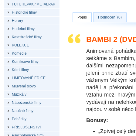
FUTUREPAK / METALPAK
Historické filmy
Popis
Hodnocení (0)
Horory
Hudební filmy
Katastrofické filmy
BAMBI 2 (DV
KOLEKCE
Animovaná pohádka B
Komedie
setkáme s Bambim, 
Komiksové filmy
dalšími nezapomenu
Krimi filmy
jelení princ ztratí 
LIMITOVANÉ EDICE
váženým Velkým kníž
Mluvené slovo
naději a překonání 
vztahu mezi hravým 
Muzikály
vydávají na nelehko
Náboženské filmy
najdou v sobě něco 
Naučné filmy
Pohádky
Bonusy:
PŘÍSLUŠENSTVÍ
„Zpívej celý de
Psychologické filmy