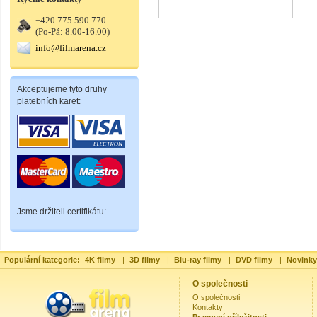
+420 775 590 770
(Po-Pá: 8.00-16.00)
info@filmarena.cz
Akceptujeme tyto druhy
platebních karet:
Jsme držiteli certifikátu:
Populární kategorie:
4K filmy
|
3D filmy
|
Blu-ray filmy
|
DVD filmy
|
Novinky
O společnosti
O společnosti
Kontakty