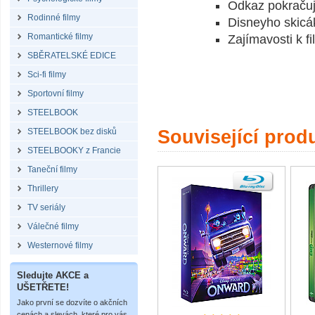
Odkaz pokraču
Rodinné filmy
Disneyho skicá
Romantické filmy
Zajímavosti k f
SBĚRATELSKÉ EDICE
Sci-fi filmy
Sportovní filmy
STEELBOOK
STEELBOOK bez disků
Související prod
STEELBOOKY z Francie
Taneční filmy
Thrillery
TV seriály
Válečné filmy
Westernové filmy
Sledujte AKCE a
UŠETŘETE!
Jako první se dozvíte o akčních
cenách a slevách, které pro vás