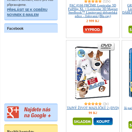
(12x)
připravujeme.
FAC #166 FRČÍME Lenticular 3D
GR
FullSlip XL + Lenticular 3D Magnet
Lim
PŘIHLÁSIT SE K ODBĚRU
Steelbook™ Limitovaná sběratelská
DÁREK 
NOVINEK E-MAILEM
edice - číslovaná (Blu-ray)
2 999 Kč
Facebook
(3x)
TAJNÝ ŽIVOT MAZLÍČKŮ 2 (DVD)
Já p
99 Kč
Rychlé kontakty