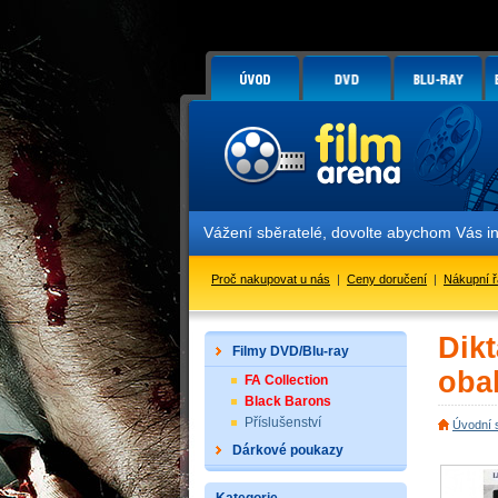
Vážení sběratelé, dovolte abychom Vás info
Proč nakupovat u nás
|
Ceny doručení
|
Nákupní 
Dikt
Filmy DVD/Blu-ray
oba
FA Collection
Black Barons
Příslušenství
Úvodní 
Dárkové poukazy