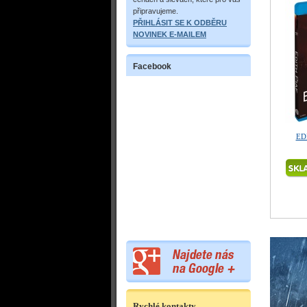
připravujeme.
PŘIHLÁSIT SE K ODBĚRU
NOVINEK E-MAILEM
Facebook
EDI
Rychlé kontakty