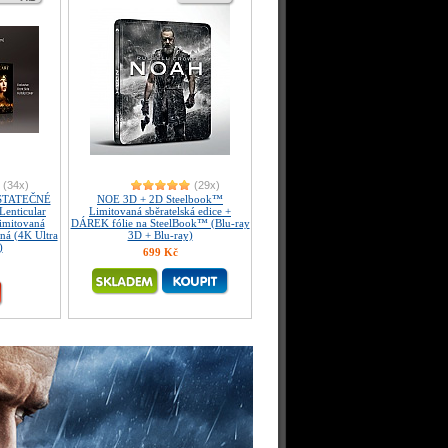
(34x)
(29x)
STATEČNÉ
NOE 3D + 2D Steelbook™
Lenticular
Limitovaná sběratelská edice +
imitovaná
DÁREK fólie na SteelBook™ (Blu-ray
aná (4K Ultra
3D + Blu-ray)
)
699 Kč