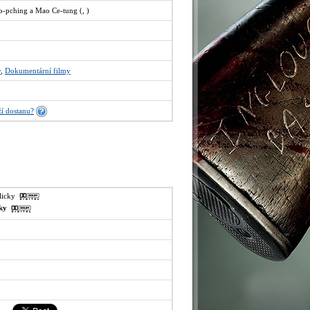
ao-pching a Mao Ce-tung (, )
y
,
Dokumentární filmy
í dostanu?
glicky
sky