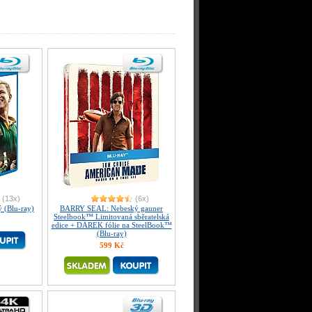
(13x)
(6x)
 (Blu-ray)
BARRY SEAL: Nebeský gauner
Steelbook™ Limitovaná sběratelská
edice + DÁREK fólie na SteelBook™
(Blu-ray)
599 Kč