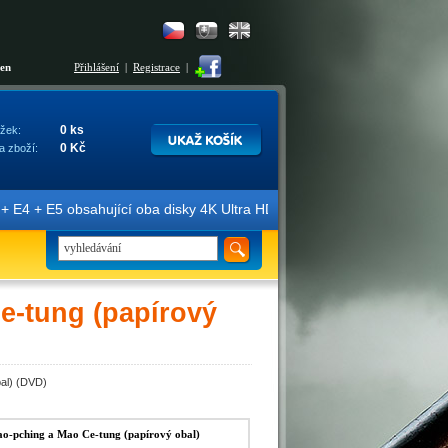
šen
Přihlášení
|
Registrace
|
0 ks
žek:
0 Kč
a zboží:
 + E5 obsahující oba disky 4K Ultra HD + Blu-ray 3D/2D. Edice jsou o
Ce-tung (papírový
bal) (DVD)
iao-pching a Mao Ce-tung (papírový obal)