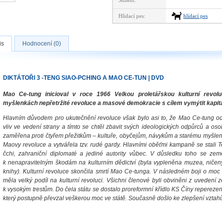
Sdílení:
Hlídací pes:
hlídací pes
is
Hodnocení (0)
DIKTÁTOŘI 3 -TENG SIAO-PCHING A MAO CE-TUN | DVD
Mao Ce-tung inicioval v roce 1966 Velkou proletářskou kulturní revolu
myšlenkách nepřetržité revoluce a masové demokracie s cílem vymýtit kapita
Hlavním důvodem pro ukutečnění revoluce však bylo asi to, že Mao Ce-tung od
vliv ve vedení strany a tímto se chtěl zbavit svých ideologických odpůrců a os
zaměřena proti čtyřem přežitkům – kultuře, obyčejům, návykům a starému myšlení
Maovy revoluce a vytvářela tzv. rudé gardy. Hlavními oběťmi kampaně se stali 
čchi, zahraniční diplomaté a jediné autority vůbec. V důsledku toho se ze
k nenapravitelným škodám na kulturním dědictví (byla vypleněna muzea, ničen
knihy). Kulturní revoluce skončila smrtí Mao Ce-tunga. V následném boji o moc 
měla velký podíl na kulturní revoluci. Všichni členové byli obviněni z uveden
k vysokým trestům. Do čela státu se dostalo proreformní křídlo KS Číny reperez
který postupně převzal veškerou moc ve státě. Současně došlo ke zlepšení vzta