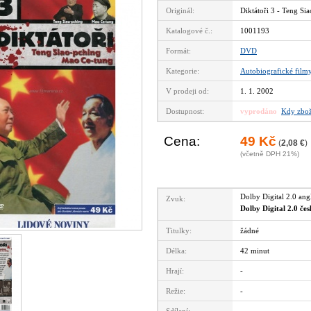
Originál:
Diktátoři 3 - Teng Si
Katalogové č.:
1001193
Formát:
DVD
Kategorie:
Autobiografické film
V prodeji od:
1. 1. 2002
Dostupnost:
vyprodáno
Kdy zbož
Cena:
49 Kč
(
2,08 €
)
(včetně DPH 21%)
Dolby Digital 2.0 an
Zvuk:
Dolby Digital 2.0 če
Titulky:
žádné
Délka:
42 minut
Hrají:
-
Režie:
-