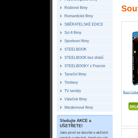
Souv
Rodinné filmy
Romantické filmy
SBĚRATELSKÉ EDICE
Sci-fi filmy
Sportovní filmy
STEELBOOK
STEELBOOK bez disků
STEELBOOKY z Francie
Taneční filmy
Thrillery
TV seriály
Kurt Coba
Válečné filmy
Westernové filmy
Sledujte AKCE a
UŠETŘETE!
Jako první se dozvíte o akčních
cenách a slevách, které pro vás