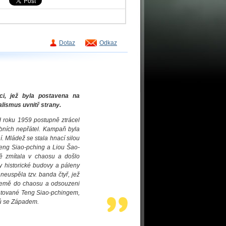
Dotaz
Odkaz
ci, jež byla postavena na
lismus uvnitř strany.
 roku 1959 postupně ztrácel
obních nepřátel. Kampaň byla
. Mládež se stala hnací silou
Teng Siao-pching a Liou Šao-
mě zmítala v chaosu a došlo
y historické budovy a páleny
neuspěla tzv. banda čtyř, jež
í země do chaosu a odsouzeni
entované Teng Siao-pchingem,
hů se Západem.