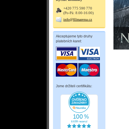
+420 775 590 770
(Po-Pá: 8.00-16.00)
info@filmarena.cz
Akceptujeme tyto druhy
platebních karet:
Jsme držiteli certifikátu: