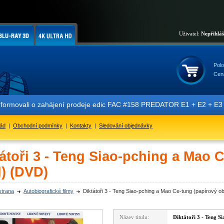
Uživatel:
Nepřihlá
Polo
Cen
rmovali o zahájení prodeje edic FAC #158 PREDATOR E1 + E2 + E3 + E4
řád
|
Obchodní podmínky
|
Kontakty
|
Sledování objednávky
átoři 3 - Teng Siao-pching a Mao 
l) (DVD)
strana
Autobiografické filmy
Diktátoři 3 - Teng Siao-pching a Mao Ce-tung (papírový o
Název titulu:
Diktátoři 3 - Teng S