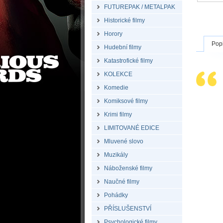
FUTUREPAK / METALPAK
Historické filmy
Horory
Pop
Hudební filmy
Katastrofické filmy
KOLEKCE
Komedie
Komiksové filmy
Krimi filmy
LIMITOVANÉ EDICE
Mluvené slovo
Muzikály
Náboženské filmy
Naučné filmy
Pohádky
PŘÍSLUŠENSTVÍ
Psychologické filmy