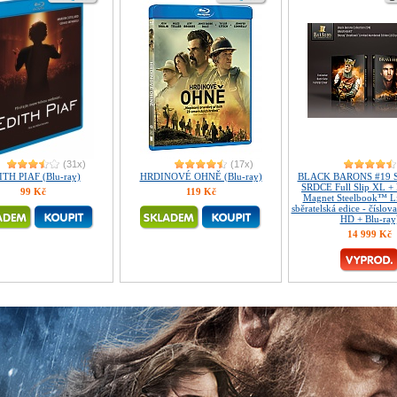
(31x)
(17x)
TH PIAF (Blu-ray)
HRDINOVÉ OHNĚ (Blu-ray)
BLACK BARONS #19 
SRDCE Full Slip XL + 
99 Kč
119 Kč
Magnet Steelbook™ L
sběratelská edice - číslov
HD + Blu-ray
14 999 Kč