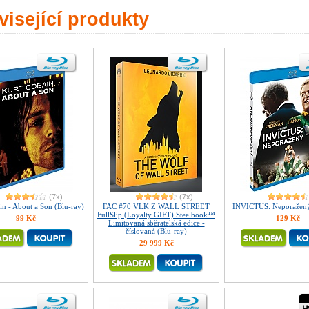
isející produkty
(7x)
(7x)
in - About a Son (Blu-ray)
FAC #70 VLK Z WALL STREET
INVICTUS: Neporažený
FullSlip (Loyalty GIFT) Steelbook™
99 Kč
129 Kč
Limitovaná sběratelská edice -
číslovaná (Blu-ray)
29 999 Kč