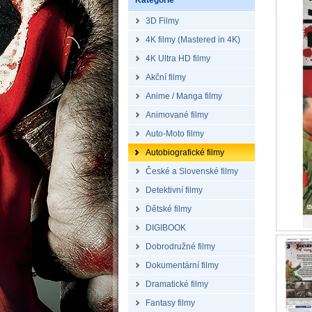
Kategorie
3D Filmy
4K filmy (Mastered in 4K)
4K Ultra HD filmy
Akční filmy
Anime / Manga filmy
Animované filmy
Auto-Moto filmy
Autobiografické filmy
České a Slovenské filmy
Detektivní filmy
Dětské filmy
DIGIBOOK
Dobrodružné filmy
Dokumentární filmy
Dramatické filmy
Fantasy filmy