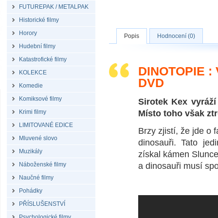
FUTUREPAK / METALPAK
Historické filmy
Horory
Popis
Hodnocení (0)
Hudební filmy
Katastrofické filmy
DINOTOPIE :
KOLEKCE
DVD
Komedie
Komiksové filmy
Sirotek Kex vyráží
Krimi filmy
Místo toho však z
LIMITOVANÉ EDICE
Brzy zjistí, že jde o
Mluvené slovo
dinosauři. Tato je
Muzikály
získal kámen Slunce,
Náboženské filmy
a dinosauři musí spo
Naučné filmy
Pohádky
PŘÍSLUŠENSTVÍ
Psychologické filmy