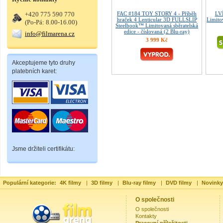
+420 775 590 770
FAC #184 TOY STORY 4 - Příběh
LV
hraček 4 Lenticular 3D FULLSLIP
Limitov
(Po-Pá: 8.00-16.00)
Steelbook™ Limitovaná sběratelská
edice - číslovaná (2 Blu-ray)
info@filmarena.cz
3 999 Kč
Akceptujeme tyto druhy
platebních karet:
Jsme držiteli certifikátu:
Populární kategorie:
4K filmy
|
3D filmy
|
Blu-ray filmy
|
DVD filmy
|
Novinky
O společnosti
O společnosti
Kontakty