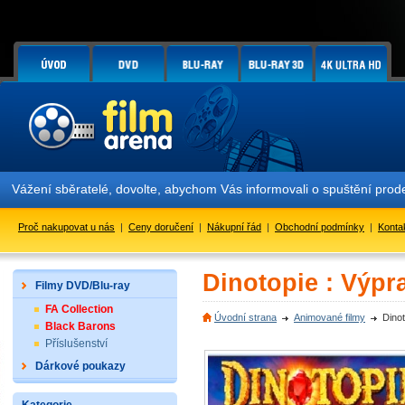
Vážení sběratelé, dovolte, abychom Vás informovali o spuštění pr
Proč nakupovat u nás
|
Ceny doručení
|
Nákupní řád
|
Obchodní podmínky
|
Konta
Dinotopie : Výp
Filmy DVD/Blu-ray
FA Collection
Úvodní strana
Animované filmy
Dino
Black Barons
Příslušenství
Dárkové poukazy