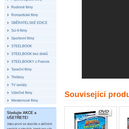
Rodinné filmy
Romantické filmy
SBĚRATELSKÉ EDICE
Sci-fi filmy
Sportovní filmy
STEELBOOK
STEELBOOK bez disků
STEELBOOKY z Francie
Taneční filmy
Thrillery
TV seriály
Související prod
Válečné filmy
Westernové filmy
Sledujte AKCE a
UŠETŘETE!
Jako první se dozvíte o akčních
cenách a slevách, které pro vás