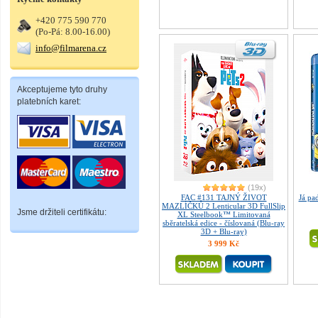
+420 775 590 770
(Po-Pá: 8.00-16.00)
info@filmarena.cz
Akceptujeme tyto druhy
platebních karet:
(19x)
FAC #131 TAJNÝ ŽIVOT
Já p
MAZLÍČKŮ 2 Lenticular 3D FullSlip
Jsme držiteli certifikátu:
XL Steelbook™ Limitovaná
sběratelská edice - číslovaná (Blu-ray
3D + Blu-ray)
3 999 Kč