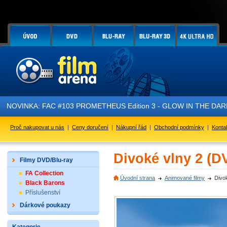
NOVINKA: FAC #103 PROMETHEUS Edition 3 - GLOW IN THE DARK - 
Proč nakupovat u nás
|
Ceny doručení
|
Nákupní řád
|
Obchodní podmínky
|
Konta
Divoké vlny 2 (D
Filmy DVD/Blu-ray
FA Collection
Úvodní strana
Animované filmy
Divo
Black Barons
Příslušenství
Dárkové poukazy