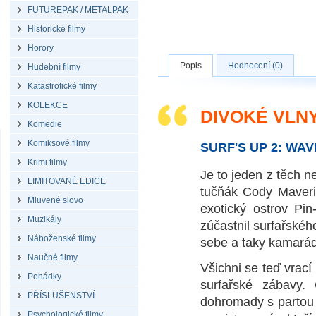
FUTUREPAK / METALPAK
Historické filmy
Horory
Popis
Hodnocení (0)
Hudební filmy
Katastrofické filmy
KOLEKCE
DIVOKÉ VLNY
Komedie
Komiksové filmy
SURF'S UP 2: WAV
Krimi filmy
Je to jeden z těch n
LIMITOVANÉ EDICE
tučňák Cody Maveri
Mluvené slovo
exotický ostrov Pi
Muzikály
zúčastnil surfařské
Náboženské filmy
sebe a taky kamarád
Naučné filmy
Všichni se teď vrac
Pohádky
surfařské zábavy. 
PŘÍSLUŠENSTVÍ
dohromady s partou p
Psychologické filmy