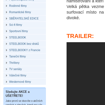
namistrovaní a kteří 
Rodinné filmy
Velká pětka vezme
surfovací místo na
Romantické filmy
divoké.
SBĚRATELSKÉ EDICE
Sci-fi filmy
Sportovní filmy
TRAILER:
STEELBOOK
STEELBOOK bez disků
STEELBOOKY z Francie
Taneční filmy
Thrillery
TV seriály
Válečné filmy
Westernové filmy
Sledujte AKCE a
UŠETŘETE!
Jako první se dozvíte o akčních
cenách a slevách, které pro vás