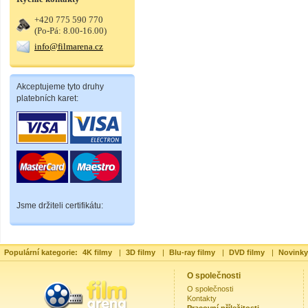
+420 775 590 770
(Po-Pá: 8.00-16.00)
info@filmarena.cz
Akceptujeme tyto druhy
platebních karet:
Jsme držiteli certifikátu:
Populární kategorie:
4K filmy
|
3D filmy
|
Blu-ray filmy
|
DVD filmy
|
Novinky
O společnosti
O společnosti
Kontakty