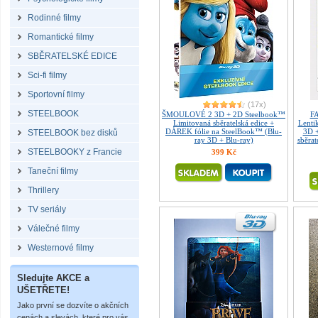
Rodinné filmy
Romantické filmy
SBĚRATELSKÉ EDICE
Sci-fi filmy
Sportovní filmy
(17x)
STEELBOOK
ŠMOULOVÉ 2 3D + 2D Steelbook™
FA
Limitovaná sběratelská edice +
Lenti
DÁREK fólie na SteelBook™ (Blu-
3D 
STEELBOOK bez disků
ray 3D + Blu-ray)
sběrat
STEELBOOKY z Francie
399 Kč
Taneční filmy
Thrillery
TV seriály
Válečné filmy
Westernové filmy
Sledujte AKCE a
UŠETŘETE!
Jako první se dozvíte o akčních
cenách a slevách, které pro vás