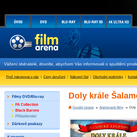
Vážení sběratelé, dovolte, abychom Vás informovali o spuštění pr
Proč nakupovat u nás
|
Ceny doručení
|
Nákupní řád
|
Obchodní podmínky
|
Konta
Doly krále Šalam
Filmy DVD/Blu-ray
FA Collection
Úvodní strana
Animované filmy
Doly
Black Barons
Příslušenství
Dárkové poukazy