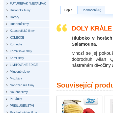
FUTUREPAK / METALPAK
Popis
Hodnocení (0)
Historické filmy
Horory
Hudební filmy
DOLY KRÁLE
Katastrofické filmy
Hluboko v horách k
KOLEKCE
Šalamouna.
Komedie
Komiksové filmy
Mnozí se jej pokouš
Krimi filmy
dobrodruh Allan Q
nástrahám divočiny 
LIMITOVANÉ EDICE
Mluvené slovo
Muzikály
Související prod
Náboženské filmy
Naučné filmy
Pohádky
PŘÍSLUŠENSTVÍ
Psychologické filmy