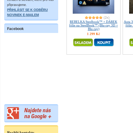
připravujeme.
PŘIHLÁSIT SE K ODBĚRU
NOVINEK E-MAILEM
(2x)
REBELKA Steelbook™ + DÁREK
Auta 
fólie na SteelBook™ (Blu-ray 3D +
fólie
Facebook
Blu-ray)
1 299 Kč
Rychlé kontakty