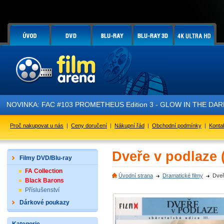
NOVINKA: FAC #103 PROMETHEUS Edition 3 - GLOW IN THE DARK - 
Proč nakupovat u nás
|
Ceny doručení
|
Nákupní řád
|
Obchodní podmínky
|
Konta
Dveře v podlaze 
Filmy DVD/Blu-ray
FA Collection
Úvodní strana
Dramatické filmy
Dveř
Black Barons
Příslušenství
Dárkové poukazy