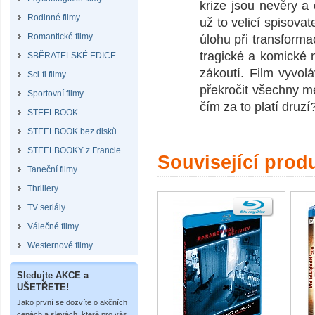
krize jsou nevěry a
Rodinné filmy
už to velicí spisova
Romantické filmy
úlohu při transforma
tragické a komické m
SBĚRATELSKÉ EDICE
zákoutí. Film vyvol
Sci-fi filmy
překročit všechny me
Sportovní filmy
čím za to platí druzí
STEELBOOK
STEELBOOK bez disků
STEELBOOKY z Francie
Související prod
Taneční filmy
Thrillery
TV seriály
Válečné filmy
Westernové filmy
Sledujte AKCE a
UŠETŘETE!
Jako první se dozvíte o akčních
cenách a slevách, které pro vás