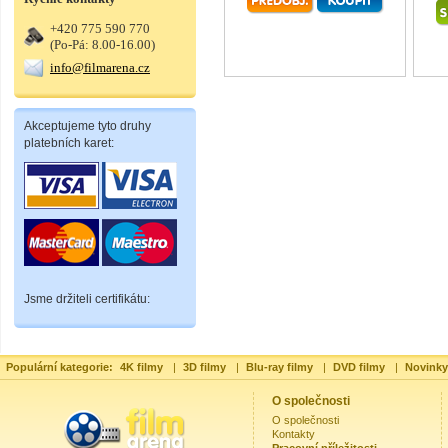
+420 775 590 770
(Po-Pá: 8.00-16.00)
info@filmarena.cz
Akceptujeme tyto druhy
platebních karet:
Jsme držiteli certifikátu:
Populární kategorie:
4K filmy
|
3D filmy
|
Blu-ray filmy
|
DVD filmy
|
Novinky
O společnosti
O společnosti
Kontakty