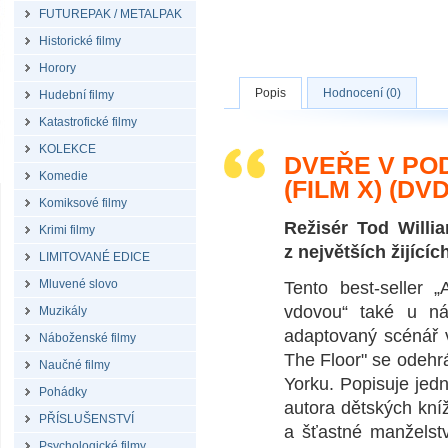
FUTUREPAK / METALPAK
Historické filmy
Horory
Popis
Hodnocení (0)
Hudební filmy
Katastrofické filmy
KOLEKCE
DVEŘE V POD
Komedie
(FILM X) (DVD
Komiksové filmy
Režisér Tod Willi
Krimi filmy
z největších žijící
LIMITOVANÉ EDICE
Mluvené slovo
Tento best-seller
vdovou“ také u n
Muzikály
adaptovaný scénář v
Náboženské filmy
The Floor" se odehr
Naučné filmy
Yorku. Popisuje jed
Pohádky
autora dětských kní
PŘÍSLUŠENSTVÍ
a šťastné manželstv
Psychologické filmy