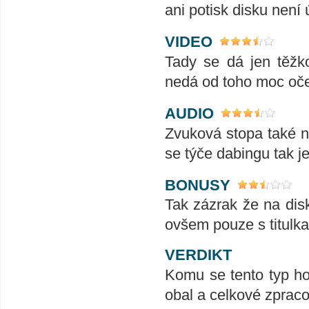
ani potisk disku není 
VIDEO
Tady se dá jen těžko
nedá od toho moc oče
AUDIO
Zvuková stopa také ni
se týče dabingu tak j
BONUSY
Tak zázrak že na dis
ovšem pouze s titulk
VERDIKT
Komu se tento typ hor
obal a celkové zpraco