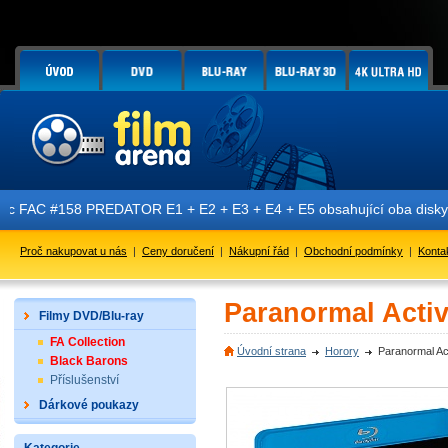
 PREDATOR E1 + E2 + E3 + E4 + E5 obsahující oba disky 4K Ultra HD +
Proč nakupovat u nás
|
Ceny doručení
|
Nákupní řád
|
Obchodní podmínky
|
Konta
Paranormal Activi
Filmy DVD/Blu-ray
FA Collection
Úvodní strana
Horory
Paranormal Act
Black Barons
Příslušenství
Dárkové poukazy