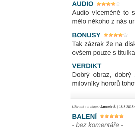
AUDIO
Audio víceméně to sa
mělo někoho z nás uraz
BONUSY
Tak zázrak že na dis
ovšem pouze s titulk
VERDIKT
Dobrý obraz, dobrý 
milovníky hororů tohot
Uživatel z e-shopu
Jaromír Š.
| 18.8.2015 
BALENÍ
- bez komentáře -