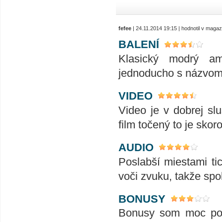
fefee
| 24.11.2014 19:15 | hodnotil v maga
BALENÍ
Klasický modrý am
jednoducho s názvom f
VIDEO
Video je v dobrej sl
film točený to je skoro
AUDIO
Poslabší miestami ti
voči zvuku, takže spo
BONUSY
Bonusy som moc po 