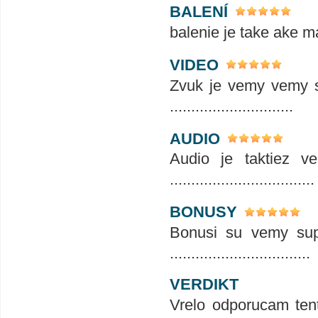
BALENÍ
balenie je take ake malo byt 
VIDEO
Zvuk je vemy vemy su
.............................
AUDIO
Audio je taktiez v
..................................
BONUSY
Bonusi su vemy supe
.................................
VERDIKT
Vrelo odporucam tent