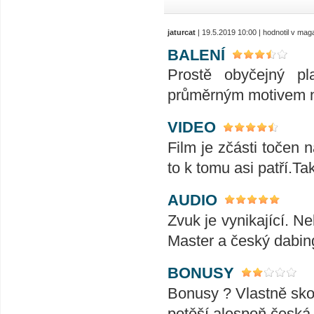
jaturcat
| 19.5.2019 10:00 | hodnotil v ma
BALENÍ
Prostě obyčejný pl
průměrným motivem n
VIDEO
Film je zčásti točen 
to k tomu asi patří.T
AUDIO
Zvuk je vynikající. N
Master a český dabin
BONUSY
Bonusy ? Vlastně skor
potěší alespoň česká 