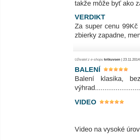
takže môže byť ako z
VERDIKT
Za super cenu 99Kč s
zbierky zapadne, menu
Uživatel z e-shopu
krtkuvsen
| 23.11.2014
BALENÍ
Balení klasika, b
výhrad........................
VIDEO
Video na vysoké úrovni........