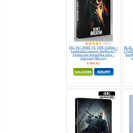
(62x)
FAC #61 SMRT VE TMĚ FullSlip +
BLAC
Lentikulární magnet Steelbook™
3 Full
Limitovaná sběratelská edice -
Steel
číslovaná (Blu-ray)
e
6 666 Kč