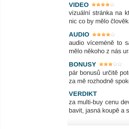
VIDEO
vizuální stránka na k
nic co by mělo člověk
AUDIO
audio víceméně to sa
mělo někoho z nás uraz
BONUSY
pár bonusů určitě po
za mě rozhodně spoko
VERDIKT
za multi-buy cenu d
bavit, jasná koupě a 