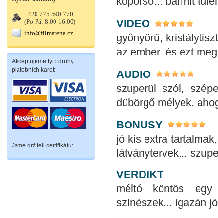
koporsó... bármit túlél
+420 775 590 770
VIDEO
(Po-Pá: 8.00-16.00)
info@filmarena.cz
gyönyörű, kristálytis
az ember. és ezt meg 
Akceptujeme tyto druhy
platebních karet:
AUDIO
szuperül szól, szép
dübörgő mélyek. ahogy
BONUSY
jó kis extra tartalmak
Jsme držiteli certifikátu:
látványtervek... szupe
VERDIKT
méltó köntös egy 
színészek... igazán j