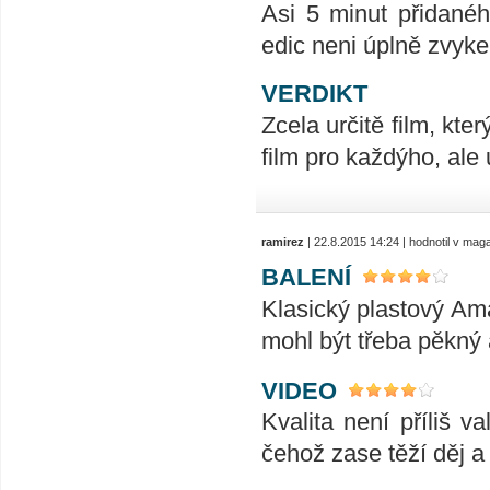
Asi 5 minut přidanéh
edic neni úplně zvyk
VERDIKT
Zcela určitě film, kt
film pro každýho, ale u
ramirez
| 22.8.2015 14:24 | hodnotil v ma
BALENÍ
Klasický plastový Ama
mohl být třeba pěkný 
VIDEO
Kvalita není příliš v
čehož zase těží děj a 