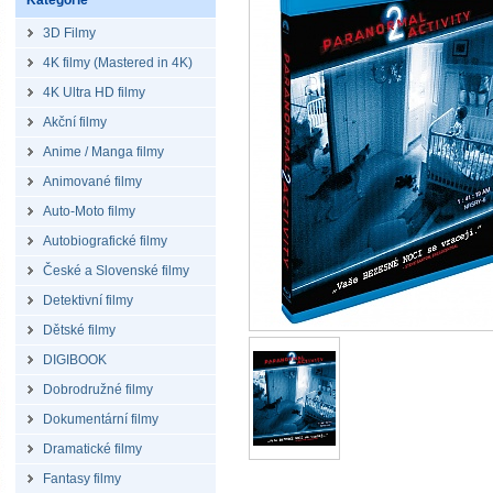
Kategorie
3D Filmy
4K filmy (Mastered in 4K)
4K Ultra HD filmy
Akční filmy
Anime / Manga filmy
Animované filmy
Auto-Moto filmy
Autobiografické filmy
České a Slovenské filmy
Detektivní filmy
Dětské filmy
DIGIBOOK
Dobrodružné filmy
Dokumentární filmy
Dramatické filmy
Fantasy filmy