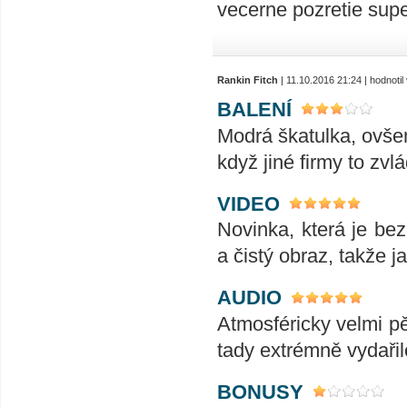
vecerne pozretie sup
Rankin Fitch
| 11.10.2016 21:24 | hodnoti
BALENÍ
Modrá škatulka, ovšem
když jiné firmy to zv
VIDEO
Novinka, která je be
a čistý obraz, takže 
AUDIO
Atmosféricky velmi pě
tady extrémně vydařil
BONUSY