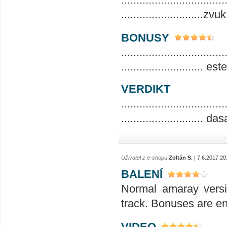
.........................
BONUSY
..................................
........................... 
VERDIKT
..................................
...........................
Uživatel z e-shopu
Zoltán S.
| 7.6.2017 20
BALENÍ
Normal amaray versi
track. Bonuses are e
VIDEO