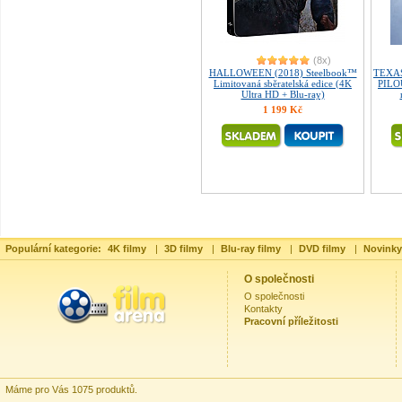
(8x)
HALLOWEEN (2018) Steelbook™
TEXA
Limitovaná sběratelská edice (4K
PILO
Ultra HD + Blu-ray)
1 199 Kč
Populární kategorie:
4K filmy
|
3D filmy
|
Blu-ray filmy
|
DVD filmy
|
Novinky
O společnosti
O společnosti
Kontakty
Pracovní příležitosti
Máme pro Vás 1075 produktů.