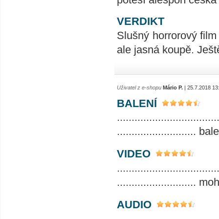
VERDIKT
Slušný horrorový film
ale jasná koupě. Ještě
Uživatel z e-shopu
Mário P.
| 25.7.2018 13
BALENÍ
..................................
.........................
VIDEO
..................................
........................... 
AUDIO
..................................