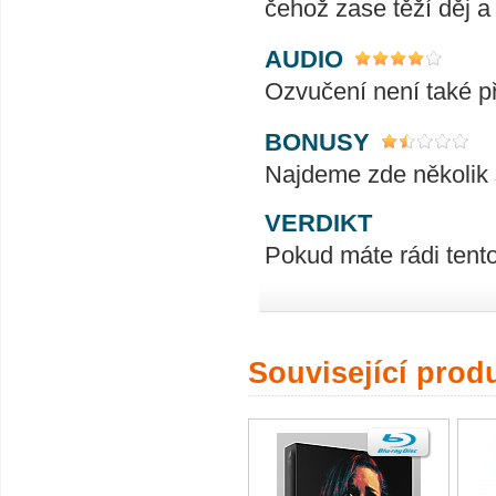
čehož zase těží děj a 
AUDIO
Ozvučení není také pří
BONUSY
Najdeme zde několik s
VERDIKT
Pokud máte rádi tento
Související prod