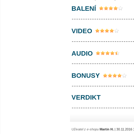
BALENÍ
..................................
VIDEO
..................................
AUDIO
..................................
BONUSY
..................................
VERDIKT
..................................
Uživatel z e-shopu
Martin H.
| 30.11.2016 