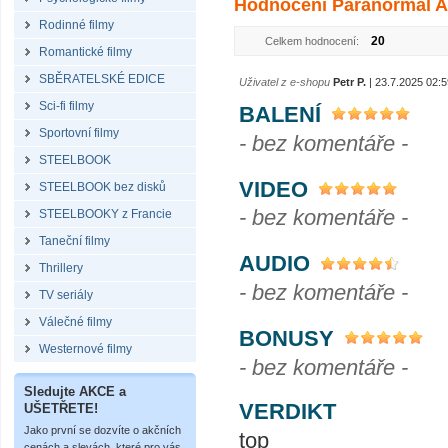
Hodnocení Paranormal Act
Rodinné filmy
20
Celkem hodnocení:
Romantické filmy
SBĚRATELSKÉ EDICE
Uživatel z e-shopu
Petr P.
| 23.7.2025 02:5
Sci-fi filmy
BALENÍ
Sportovní filmy
- bez komentáře -
STEELBOOK
VIDEO
STEELBOOK bez disků
- bez komentáře -
STEELBOOKY z Francie
Taneční filmy
AUDIO
Thrillery
- bez komentáře -
TV seriály
Válečné filmy
BONUSY
Westernové filmy
- bez komentáře -
Sledujte AKCE a
VERDIKT
UŠETŘETE!
Jako první se dozvíte o akčních
top
cenách a slevách, které pro vás