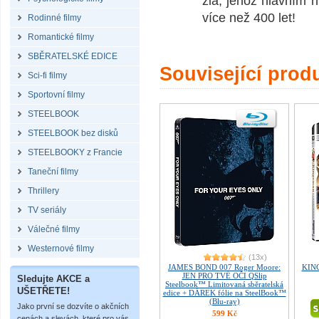
zla, jehož hlavním 
více než 400 let!
Rodinné filmy
Romantické filmy
SBĚRATELSKÉ EDICE
Související prod
Sci-fi filmy
Sportovní filmy
STEELBOOK
STEELBOOK bez disků
STEELBOOKY z Francie
Taneční filmy
Thrillery
TV seriály
Válečné filmy
Westernové filmy
(13x)
JAMES BOND 007 Roger Moore:
KING
JEN PRO TVÉ OČI QSlip
Sledujte AKCE a
Steelbook™ Limitovaná sběratelská
UŠETŘETE!
edice + DÁREK fólie na SteelBook™
(Blu-ray)
Jako první se dozvíte o akčních
599 Kč
cenách a slevách, které pro vás