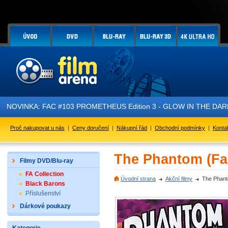
NOVINKA: FAC #103 PROMETHEUS Edition 3 - GLOW IN THE DARK - 
Proč nakupovat u nás
|
Ceny doručení
|
Nákupní řád
|
Obchodní podmínky
|
Konta
The Phantom (Fa
Filmy DVD/Blu-ray
FA Collection
Úvodní strana
Akční filmy
The Phant
Black Barons
Příslušenství
Dárkové poukazy