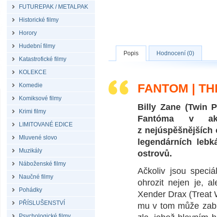
FUTUREPAK / METALPAK
Historické filmy
Horory
Hudební filmy
Popis
Hodnocení (0)
Katastrofické filmy
KOLEKCE
FANTOM | TH
Komedie
Komiksové filmy
Billy Zane (Twin P
Krimi filmy
Fantóma v akč
LIMITOVANÉ EDICE
z nejúspěšnějších 
Mluvené slovo
legendárních leb
Muzikály
ostrovů.
Náboženské filmy
Ačkoliv jsou speci
Naučné filmy
ohrozit nejen je, a
Pohádky
Xender Drax (Treat 
PŘÍSLUŠENSTVÍ
mu v tom může zabrá
Psychologické filmy