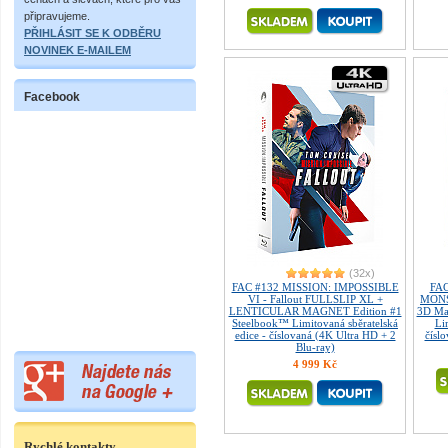
připravujeme.
PŘIHLÁSIT SE K ODBĚRU
NOVINEK E-MAILEM
Facebook
(32x)
FAC #132 MISSION: IMPOSSIBLE
FAC
VI - Fallout FULLSLIP XL +
MONST
LENTICULAR MAGNET Edition #1
3D Ma
Steelbook™ Limitovaná sběratelská
Li
edice - číslovaná (4K Ultra HD + 2
čísl
Blu-ray)
4 999 Kč
Rychlé kontakty