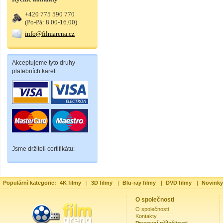
+420 775 590 770
(Po-Pá: 8.00-16.00)
info@filmarena.cz
Akceptujeme tyto druhy
platebních karet:
Jsme držiteli certifikátu:
Populární kategorie:
4K filmy
|
3D filmy
|
Blu-ray filmy
|
DVD filmy
|
Novinky
O společnosti
O společnosti
Kontakty