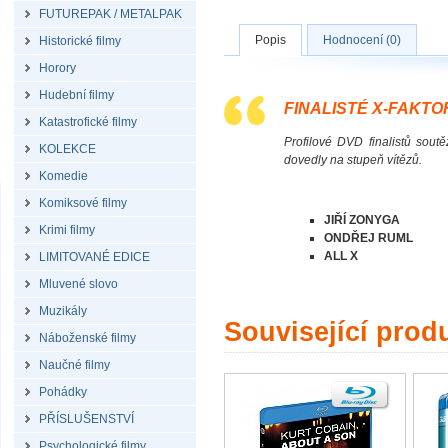
FUTUREPAK / METALPAK
Popis
Hodnocení (0)
Historické filmy
Horory
Hudební filmy
FINALISTÉ X-FAKTO
Katastrofické filmy
Profilové DVD finalistů sout
KOLEKCE
dovedly na stupeň vítězů.
Komedie
Komiksové filmy
JIŘÍ ZONYGA
Krimi filmy
ONDŘEJ RUML
ALL X
LIMITOVANÉ EDICE
Mluvené slovo
Muzikály
Související prod
Náboženské filmy
Naučné filmy
Pohádky
PŘÍSLUŠENSTVÍ
Psychologické filmy