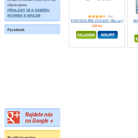
připravujeme.
PŘIHLÁSIT SE K ODBĚRU
NOVINEK E-MAILEM
(4x)
FONTÁNA PRE ZUZANU (Blu-ray)
MA
249 Kč
Facebook
Rychlé kontakty