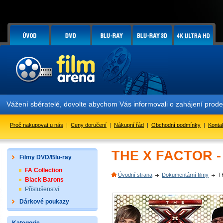
žení sběratelé, dovolte abychom Vás informovali o zahájení prodeje 
Proč nakupovat u nás
|
Ceny doručení
|
Nákupní řád
|
Obchodní podmínky
|
Konta
THE X FACTOR - F
Filmy DVD/Blu-ray
FA Collection
Úvodní strana
Dokumentární filmy
T
Black Barons
Příslušenství
Dárkové poukazy