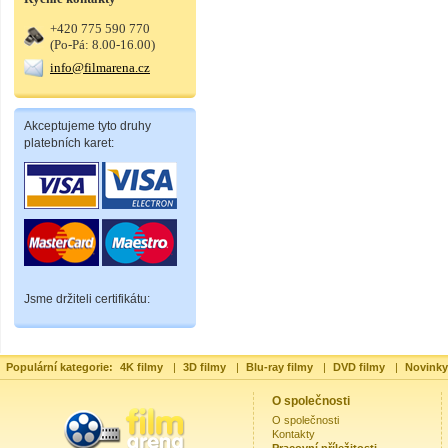
+420 775 590 770
(Po-Pá: 8.00-16.00)
info@filmarena.cz
Akceptujeme tyto druhy
platebních karet:
Jsme držiteli certifikátu:
Populární kategorie:
4K filmy
|
3D filmy
|
Blu-ray filmy
|
DVD filmy
|
Novinky
O společnosti
O společnosti
Kontakty