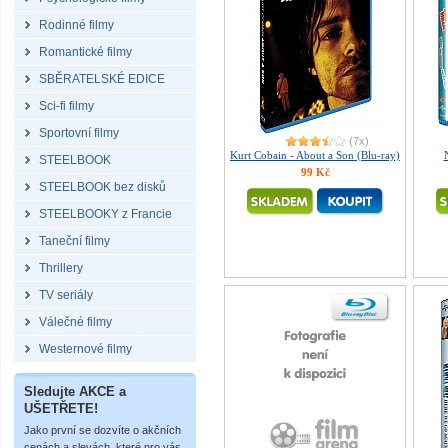
Rodinné filmy
Romantické filmy
SBĚRATELSKÉ EDICE
Sci-fi filmy
Sportovní filmy
(7x)
Kurt Cobain - About a Son (Blu-ray)
STEELBOOK
99 Kč
STEELBOOK bez disků
STEELBOOKY z Francie
Taneční filmy
Thrillery
TV seriály
Válečné filmy
Westernové filmy
Sledujte AKCE a
UŠETŘETE!
Jako první se dozvíte o akčních
cenách a slevách, které pro vás