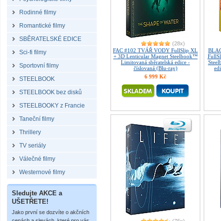
Rodinné filmy
Romantické filmy
SBĚRATELSKÉ EDICE
(28x)
FAC #102 TVÁŘ VODY FullSlip XL
BLA
Sci-fi filmy
+ 3D Lenticular Magnet Steelbook™
FullS
Limitovaná sběratelská edice -
Steel
Sportovní filmy
číslovaná (Blu-ray)
ed
6 999 Kč
STEELBOOK
STEELBOOK bez disků
STEELBOOKY z Francie
Taneční filmy
Thrillery
TV seriály
Válečné filmy
Westernové filmy
Sledujte AKCE a
UŠETŘETE!
Jako první se dozvíte o akčních
cenách a slevách, které pro vás