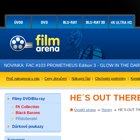
NOVINKA: FAC #103 PROMETHEUS Edition 3 - GLOW IN THE DARK - 
Proč nakupovat u nás
|
Ceny doručení
|
Nákupní řád
|
Obchodní podmínky
|
Konta
HE´S OUT THERE
Filmy DVD/Blu-ray
FA Collection
Úvodní strana
Horory
HE´S OUT TH
Black Barons
Příslušenství
Dárkové poukazy