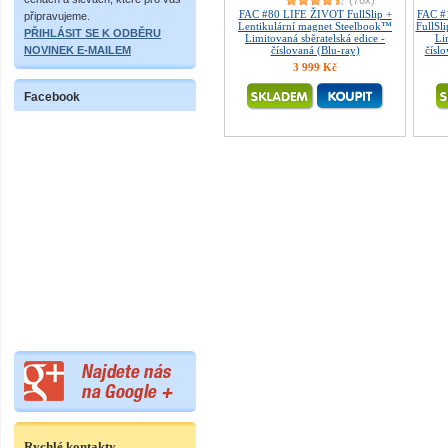
(76x)
FAC #80 LIFE ŽIVOT FullSlip +
FAC #
připravujeme.
Lentikulární magnet Steelbook™
FullSl
PŘIHLÁSIT SE K ODBĚRU
Limitovaná sběratelská edice -
Li
NOVINEK E-MAILEM
číslovaná (Blu-ray)
čísl
3 999 Kč
Facebook
Rychlé kontakty