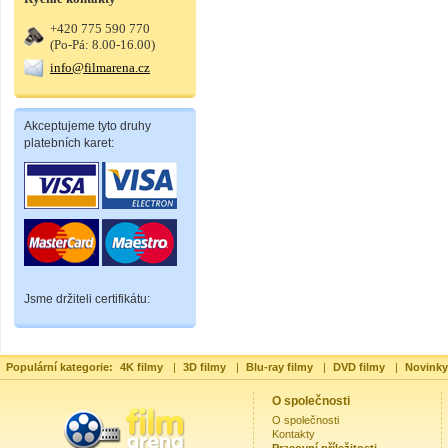
+420 775 590 770
(Po-Pá: 8.00-16.00)
info@filmarena.cz
Akceptujeme tyto druhy
platebních karet:
Jsme držiteli certifikátu:
Populární kategorie:
4K filmy
|
3D filmy
|
Blu-ray filmy
|
DVD filmy
|
Novinky
O společnosti
O společnosti
Kontakty