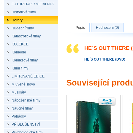
FUTUREPAK / METALPAK
Historické filmy
Horory
Popis
Hodnocení (0)
Hudební filmy
Katastrofické filmy
KOLEKCE
HE´S OUT THERE 
Komedie
HE´S OUT THERE (DVD)
Komiksové filmy
Krimi filmy
LIMITOVANÉ EDICE
Související prod
Mluvené slovo
Muzikály
Náboženské filmy
Naučné filmy
Pohádky
PŘÍSLUŠENSTVÍ
Psychologické filmy