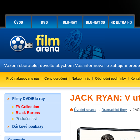
Vážení sběratelé, dovolte abychom Vás informovali o zahájení prod
Proč nakupovat u nás
|
Ceny doručení
|
Nákupní řád
|
Obchodní podmínky
|
Konta
JACK RYAN: V ut
Filmy DVD/Blu-ray
FA Collection
Úvodní strana
Dramatické filmy
JACK
Black Barons
Příslušenství
Dárkové poukazy