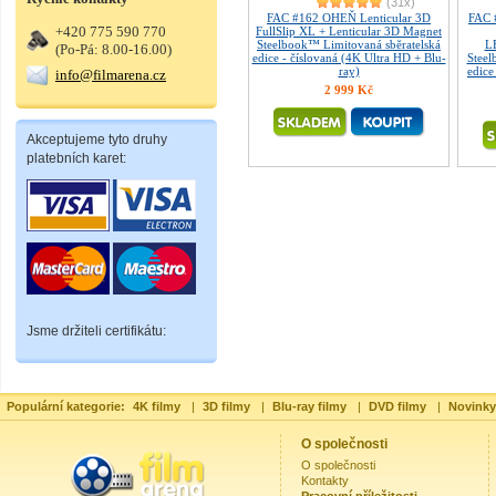
(31x)
FAC #162 OHEŇ Lenticular 3D
FAC 
+420 775 590 770
FullSlip XL + Lenticular 3D Magnet
Steelbook™ Limitovaná sběratelská
L
(Po-Pá: 8.00-16.00)
edice - číslovaná (4K Ultra HD + Blu-
Steel
ray)
edice
info@filmarena.cz
2 999 Kč
Akceptujeme tyto druhy
platebních karet:
Jsme držiteli certifikátu:
Populární kategorie:
4K filmy
|
3D filmy
|
Blu-ray filmy
|
DVD filmy
|
Novinky
O společnosti
O společnosti
Kontakty