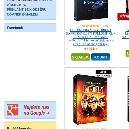
připravujeme.
PŘIHLÁSIT SE K ODBĚRU
NOVINEK E-MAILEM
(30x)
Facebook
FAC #94 VRAŽDA V ORIENT
SM
EXPRESSU (2017) FULLSLIP XL +
Lim
LENTICULAR MAGNET
DÁRE
Steelbook™ Limitovaná sběratelská
edice - číslovaná (Blu-ray)
9 999 Kč
Rychlé kontakty