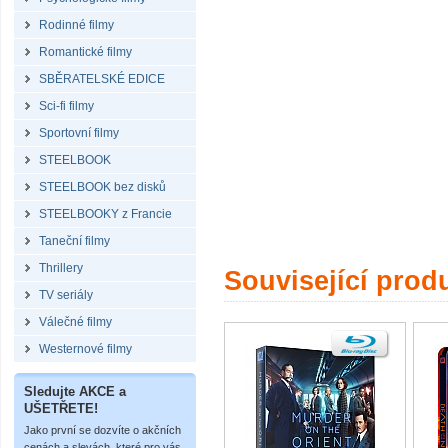
Rodinné filmy
Romantické filmy
SBĚRATELSKÉ EDICE
Sci-fi filmy
Sportovní filmy
STEELBOOK
STEELBOOK bez disků
STEELBOOKY z Francie
Taneční filmy
Thrillery
Související prod
TV seriály
Válečné filmy
Westernové filmy
Sledujte AKCE a
UŠETŘETE!
Jako první se dozvíte o akčních
cenách a slevách, které pro vás