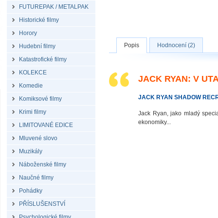
FUTUREPAK / METALPAK
Historické filmy
Horory
Popis
Hodnocení (2)
Hudební filmy
Katastrofické filmy
KOLEKCE
JACK RYAN: V UTA
Komedie
JACK RYAN SHADOW RECR
Komiksové filmy
Krimi filmy
Jack Ryan, jako mladý specia
ekonomiky...
LIMITOVANÉ EDICE
Mluvené slovo
Muzikály
Náboženské filmy
Naučné filmy
Pohádky
PŘÍSLUŠENSTVÍ
Psychologické filmy