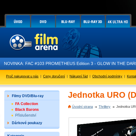
NOVINKA: FAC #103 PROMETHEUS Edition 3 - GLOW IN THE DARK - 
Proč nakupovat u nás
|
Ceny doručení
|
Nákupní řád
|
Obchodní podmínky
|
Konta
Jednotka URO (
Filmy DVD/Blu-ray
FA Collection
Úvodní strana
Thrillery
Jednotka U
Black Barons
Příslušenství
Dárkové poukazy