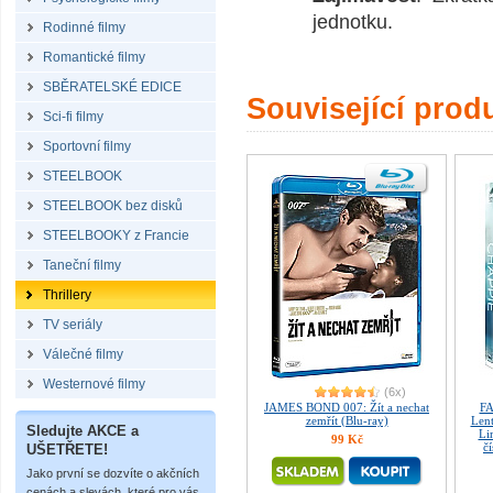
jednotku.
Rodinné filmy
Romantické filmy
SBĚRATELSKÉ EDICE
Související prod
Sci-fi filmy
Sportovní filmy
STEELBOOK
STEELBOOK bez disků
STEELBOOKY z Francie
Taneční filmy
Thrillery
TV seriály
Válečné filmy
Westernové filmy
(6x)
JAMES BOND 007: Žít a nechat
FA
zemřít (Blu-ray)
Len
Sledujte AKCE a
Li
99 Kč
č
UŠETŘETE!
Jako první se dozvíte o akčních
cenách a slevách, které pro vás