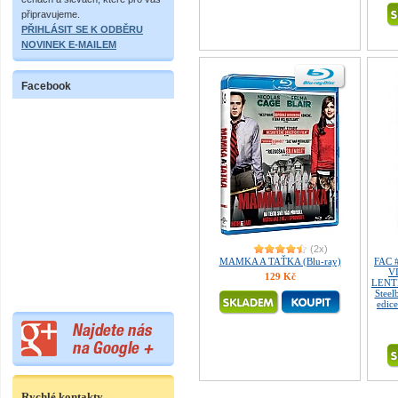
připravujeme.
PŘIHLÁSIT SE K ODBĚRU
NOVINEK E-MAILEM
Facebook
(2x)
MAMKA A TAŤKA (Blu-ray)
FAC 
VI
129 Kč
LENT
Steel
edice
Rychlé kontakty