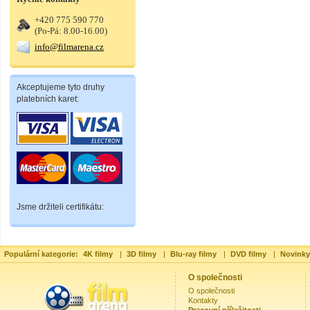
+420 775 590 770
(Po-Pá: 8.00-16.00)
info@filmarena.cz
Akceptujeme tyto druhy
platebních karet:
Jsme držiteli certifikátu:
Populární kategorie:
4K filmy
|
3D filmy
|
Blu-ray filmy
|
DVD filmy
|
Novinky
O společnosti
O společnosti
Kontakty