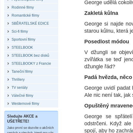
George udělá cokoliv
Rodinné filmy
Zakletá kůlna
Romantické filmy
George si najde nov
SBĚRATELSKÉ EDICE
starou kůlnu, která 
Sci-fi filmy
Sportovní filmy
Posedlost módou
STEELBOOK
V džungli se objev
STEELBOOK bez disků
zvířátka se teď jen
STEELBOOKY z Francie
džungle řád?
Taneční filmy
Padá hvězda, něco 
Thrillery
George uvidí padat h
TV seriály
Ale nic není tak, jak
Válečné filmy
Westernové filmy
Opuštěný mravene
George se spřátel
Sledujte AKCE a
UŠETŘETE!
odstrčeni. Když al
Jako první se dozvíte o akčních
spojí, aby ho zachrán
cenách a slevách, které pro vás