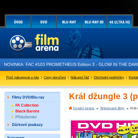
NOVINKA: FAC #103 PROMETHEUS Edition 3 - GLOW IN THE DARK - 
Proč nakupovat u nás
|
Ceny doručení
|
Nákupní řád
|
Obchodní podmínky
|
Konta
Král džungle 3 (
Filmy DVD/Blu-ray
FA Collection
Úvodní strana
Animované filmy
Král 
Black Barons
Příslušenství
Dárkové poukazy