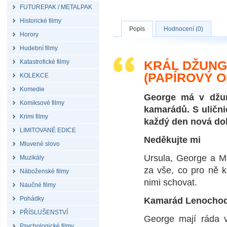
FUTUREPAK / METALPAK
Historické filmy
Popis
Hodnocení (0)
Horory
Hudební filmy
Katastrofické filmy
KRÁL DŽUNGL
(PAPÍROVÝ O
KOLEKCE
Komedie
George má v džun
Komiksové filmy
kamarádů. S uličn
Krimi filmy
každý den nová dob
LIMITOVANÉ EDICE
Neděkujte mi
Mluvené slovo
Ursula, George a M
Muzikály
za vše, co pro ně k
Náboženské filmy
nimi schovat.
Naučné filmy
Pohádky
Kamarád Lenocho
PŘÍSLUŠENSTVÍ
George mají ráda v
Psychologické filmy