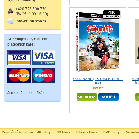
+420 775 590 770
(Po-Pá: 8.00-16.00)
info@filmarena.cz
Akceptujeme tyto druhy
platebních karet:
FERDINAND (4K Ultra HD + Blu-
POP
ray)
fó
499 Kč
Jsme držiteli certifikátu:
Populární kategorie:
4K filmy
|
3D filmy
|
Blu-ray filmy
|
DVD filmy
|
Novinky