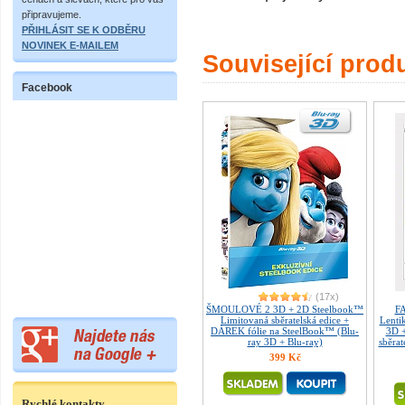
připravujeme.
PŘIHLÁSIT SE K ODBĚRU
NOVINEK E-MAILEM
Související prod
Facebook
(17x)
ŠMOULOVÉ 2 3D + 2D Steelbook™
FA
Limitovaná sběratelská edice +
Lenti
DÁREK fólie na SteelBook™ (Blu-
3D 
ray 3D + Blu-ray)
sběrat
399 Kč
Rychlé kontakty