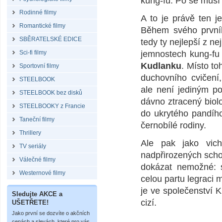
kung-fu: Po se musí 
Rodinné filmy
A to je právě ten j
Romantické filmy
Během svého prvníh
SBĚRATELSKÉ EDICE
tedy ty nejlepší z n
Sci-fi filmy
jemnostech kung-fu 
Kudlanku
. Místo to
Sportovní filmy
duchovního cvičení,
STEELBOOK
ale není jediným p
STEELBOOK bez disků
dávno ztracený biolo
STEELBOOKY z Francie
do ukrytého pandího
Taneční filmy
černobílé rodiny.
Thrillery
Ale pak jako vic
TV seriály
nadpřirozených scho
Válečné filmy
dokázat nemožné: s
Westernové filmy
celou partu legraci 
je ve společenství 
Sledujte AKCE a
cizí.
UŠETŘETE!
Jako první se dozvíte o akčních
cenách a slevách, které pro vás