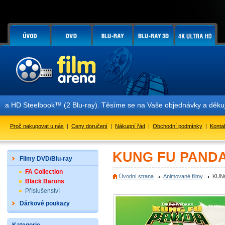
 Steelbook™ (2 Blu-ray). Těsíme se na Vaše objednávky a děkujeme z
Proč nakupovat u nás
|
Ceny doručení
|
Nákupní řád
|
Obchodní podmínky
|
Konta
KUNG FU PANDA 
Filmy DVD/Blu-ray
FA Collection
Úvodní strana
Animované filmy
KUNG
Black Barons
Příslušenství
Dárkové poukazy