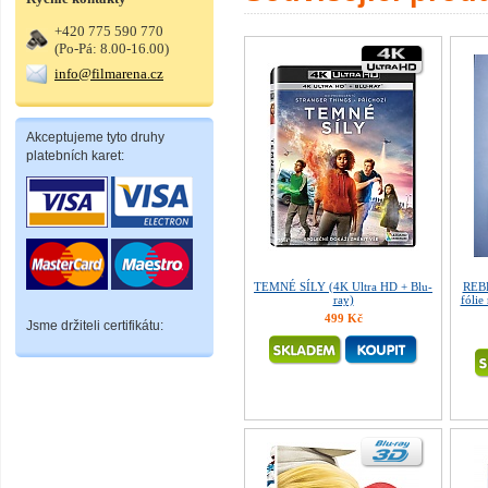
+420 775 590 770
(Po-Pá: 8.00-16.00)
info@filmarena.cz
Akceptujeme tyto druhy
platebních karet:
TEMNÉ SÍLY (4K Ultra HD + Blu-
REB
ray)
fólie
499 Kč
Jsme držiteli certifikátu: