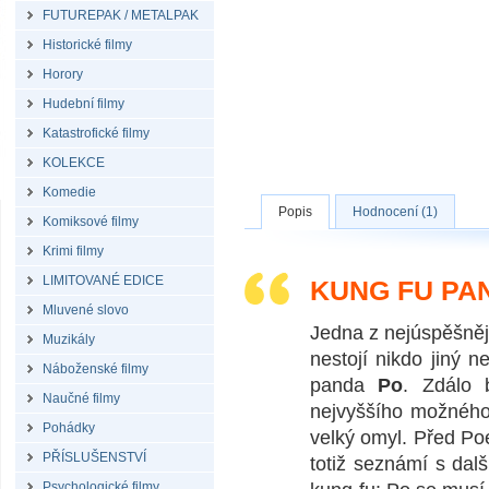
FUTUREPAK / METALPAK
Historické filmy
Horory
Hudební filmy
Katastrofické filmy
KOLEKCE
Komedie
Popis
Hodnocení (1)
Komiksové filmy
Krimi filmy
LIMITOVANÉ EDICE
KUNG FU PAN
Mluvené slovo
Jedna z nejúspěšnějš
Muzikály
nestojí nikdo jiný n
Náboženské filmy
panda
Po
. Zdálo 
Naučné filmy
nejvyššího možného 
Pohádky
velký omyl. Před Poe
PŘÍSLUŠENSTVÍ
totiž seznámí s dal
Psychologické filmy