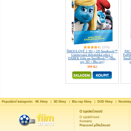
(17x)
ŠMOULOVÉ 2 3D + 2D Steelbook™
FAC 
Limitovaná sběratelská edice +
FullS
DÁREK fólie na SteelBook™ (Blu-
Steel
ray 3D + Blu-ray)
e
399 Kč
Populární kategorie:
4K filmy
|
3D filmy
|
Blu-ray filmy
|
DVD filmy
|
Novinky
O společnosti
O společnosti
Kontakty
Pracovní příležitosti