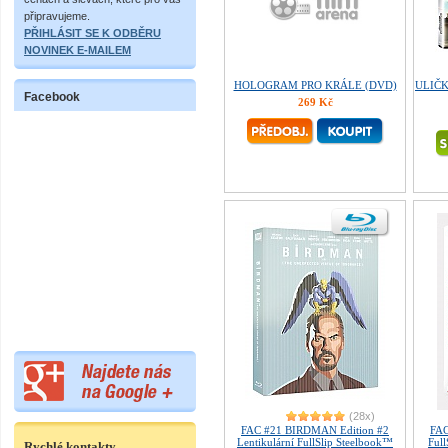
připravujeme.
PŘIHLÁSIT SE K ODBĚRU
NOVINEK E-MAILEM
HOLOGRAM PRO KRÁLE (DVD)
ULIČK
Facebook
269 Kč
(28x)
FAC #21 BIRDMAN Edition #2
FA
Lentikulární FullSlip Steelbook™
Ful
Rychlé kontakty