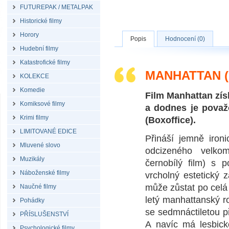
FUTUREPAK / METALPAK
Historické filmy
Horory
Popis
Hodnocení (0)
Hudební filmy
Katastrofické filmy
MANHATTAN (
KOLEKCE
Komedie
Film Manhattan zí
Komiksové filmy
a dodnes je považ
Krimi filmy
(Boxoffice).
LIMITOVANÉ EDICE
Přináší jemně iron
Mluvené slovo
odcizeného velkom
Muzikály
černobílý film) s 
Náboženské filmy
vrcholný estetický 
může zůstat po celá
Naučné filmy
letý manhattanský ro
Pohádky
se sedmnáctiletou př
PŘÍSLUŠENSTVÍ
A navíc má lesbicko
Psychologické filmy