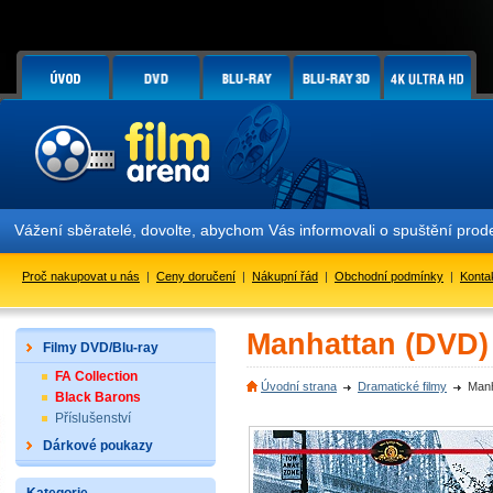
Vážení sběratelé, dovolte, abychom Vás informovali o spuštění pr
Proč nakupovat u nás
|
Ceny doručení
|
Nákupní řád
|
Obchodní podmínky
|
Konta
Manhattan (DVD)
Filmy DVD/Blu-ray
FA Collection
Úvodní strana
Dramatické filmy
Manh
Black Barons
Příslušenství
Dárkové poukazy