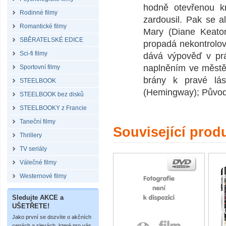
hodně otevřenou kn
Rodinné filmy
zardousil. Pak se a
Romantické filmy
Mary (Diane Keaton)
SBĚRATELSKÉ EDICE
propadá nekontrolov
Sci-fi filmy
dává výpověď v prá
naplněním ve městě,
Sportovní filmy
brány k pravé lás
STEELBOOK
(Hemingway); Původ
STEELBOOK bez disků
STEELBOOKY z Francie
Taneční filmy
Související prod
Thrillery
TV seriály
Válečné filmy
Westernové filmy
Sledujte AKCE a
UŠETŘETE!
Jako první se dozvíte o akčních
cenách a slevách, které pro vás