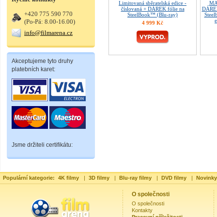
Limitovaná sběratelská edice -
MAG
číslovaná + DÁREK fólie na
DÁRE
+420 775 590 770
SteelBook™ (Blu-ray)
Steel
e
(Po-Pá: 8.00-16.00)
4 999 Kč
info@filmarena.cz
Akceptujeme tyto druhy
platebních karet:
Jsme držiteli certifikátu:
Populární kategorie:
4K filmy
|
3D filmy
|
Blu-ray filmy
|
DVD filmy
|
Novinky
O společnosti
O společnosti
Kontakty