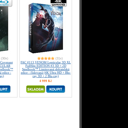
(30x)
(31x)
Covenant
FAC #113 VENOM Lenticular 3D XL
ICULAR
FullSlip EDITION #3 3D + 2D
teelbook™
Steelbook™ Limitovaná sběratelská
á edice -
edice - číslovaná (4K Ultra HD + Blu-
ay)
ray 3D + 2 Blu-ray)
4 999 Kč