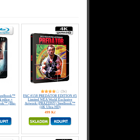
(3x)
eelbook™
FAC #158 PREDÁTOR EDITION #5
á edice +
Limited WEA World Exclusive
ook™ (Blu-
Artwork (PRÁZDNÝ) Steelbook™
(4K Ultra HD)
499 Kč