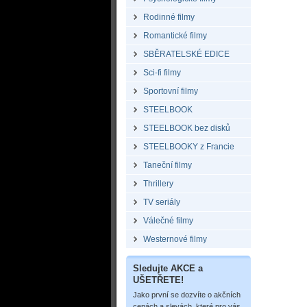
Rodinné filmy
Romantické filmy
SBĚRATELSKÉ EDICE
Sci-fi filmy
Sportovní filmy
STEELBOOK
STEELBOOK bez disků
STEELBOOKY z Francie
Taneční filmy
Thrillery
TV seriály
Válečné filmy
Westernové filmy
Sledujte AKCE a
UŠETŘETE!
Jako první se dozvíte o akčních
cenách a slevách, které pro vás