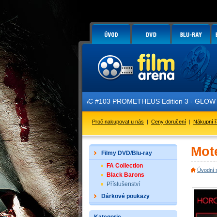
NOVINKA: FAC #103 PROMETHEUS Edition 3 - GLOW IN THE DARK 
Proč nakupovat u nás
|
Ceny doručení
|
Nákupní 
Mote
Filmy DVD/Blu-ray
FA Collection
Úvodní 
Black Barons
Příslušenství
Dárkové poukazy