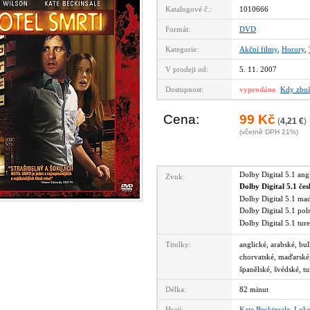
Katalogové č.:
1010666
Formát:
DVD
Kategorie:
Akční filmy
,
Horory
,
V prodeji od:
5. 11. 2007
Dostupnost:
vyprodáno
Kdy zbož
Cena:
99 Kč
(
4,21 €
)
(včetně DPH 21%)
Dolby Digital 5.1 an
Zvuk:
Dolby Digital 5.1 če
Dolby Digital 5.1 m
Dolby Digital 5.1 po
Dolby Digital 5.1 tu
Titulky:
anglické, arabské, bu
chorvatské, maďarské,
španělské, švédské, t
Délka:
82 minut
Hrají:
Kate Beckinsale
,
Luke