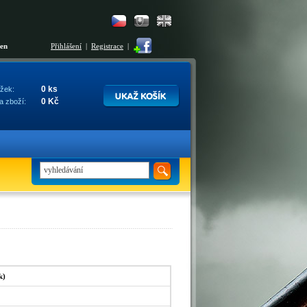
šen
Přihlášení
|
Registrace
|
0 ks
žek:
0 Kč
a zboží:
k)