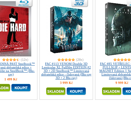
(12x)
(28x)
SNÁ PAST Steelbook™
FAC #113 VENOM Double 3D
FAC #85 VETŘELEC: 
aná sběratelská edice +
Lenticular XL FullSlip EDITION #2
FULLSLIP + LENT
lie na SteelBook™ (Blu-
3D + 2D Steelbook™ Limitovaná
MAGNET Edition 1 S
ray)
sběratelská edice - číslovaná (Blu-ray
Limitovaná sběratelsk
3D + 2 Blu-ray)
číslovaná (Blu-r
1 499 Kč
3 999 Kč
9 999 Kč