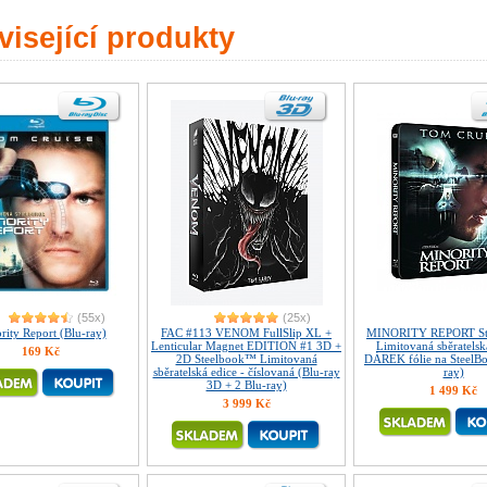
isející produkty
(55x)
(25x)
rity Report (Blu-ray)
FAC #113 VENOM FullSlip XL +
MINORITY REPORT St
Lenticular Magnet EDITION #1 3D +
Limitovaná sběratelsk
169 Kč
2D Steelbook™ Limitovaná
DÁREK fólie na SteelB
sběratelská edice - číslovaná (Blu-ray
ray)
3D + 2 Blu-ray)
1 499 Kč
3 999 Kč