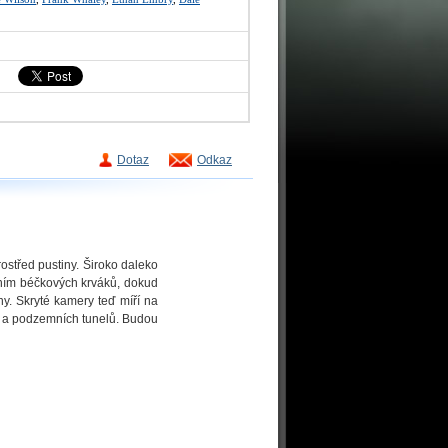
Dotaz
Odkaz
střed pustiny. Široko daleko
váním béčkových krváků, dokud
y. Skryté kamery teď míří na
eb a podzemních tunelů. Budou