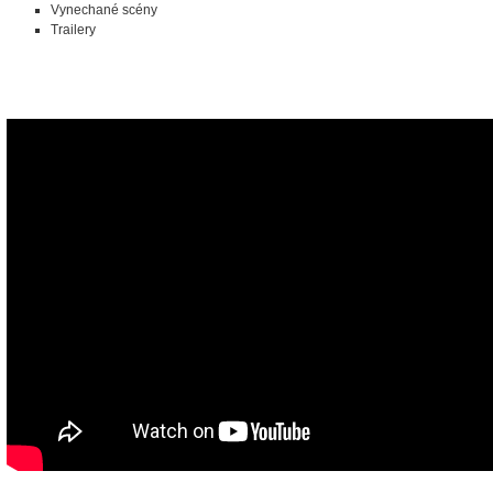
Vynechané scény
Trailery