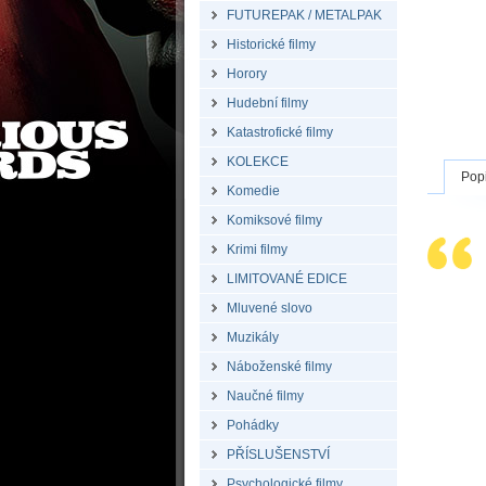
FUTUREPAK / METALPAK
Historické filmy
Horory
Hudební filmy
Katastrofické filmy
KOLEKCE
Pop
Komedie
Komiksové filmy
Krimi filmy
LIMITOVANÉ EDICE
Mluvené slovo
Muzikály
Náboženské filmy
Naučné filmy
Pohádky
PŘÍSLUŠENSTVÍ
Psychologické filmy