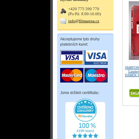
+420 775 590 770
(Po-Pá: 8.00-16.00)
info@filmarena.cz
Akceptujeme tyto druhy
platebních karet:
SMRTONO
Limitov
DÁREK fó
Jsme držiteli certifikátu: