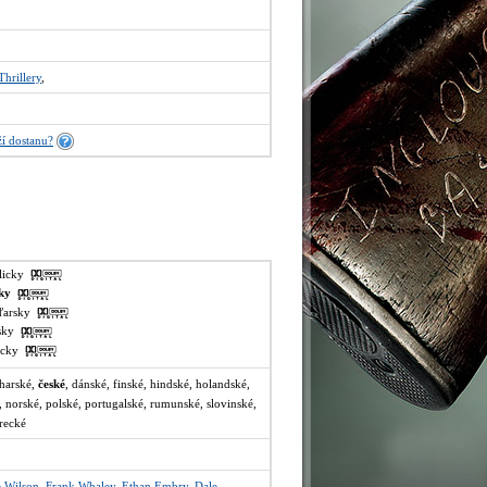
Thrillery
,
í dostanu?
glicky
sky
aďarsky
lsky
recky
lharské,
české
, dánské, finské, hindské, holandské,
 norské, polské, portugalské, rumunské, slovinské,
urecké
 Wilson
,
Frank Whaley
,
Ethan Embry
,
Dale