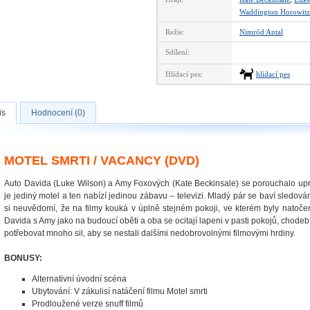
Waddington Horowitz
Režie:
Nimród Antal
Sdílení:
Hlídací pes:
hlídací pes
is
Hodnocení (0)
MOTEL SMRTI / VACANCY (DVD)
Auto Davida (Luke Wilson) a Amy Foxových (Kate Beckinsale) se porouchalo upro
je jediný motel a ten nabízí jedinou zábavu – televizi. Mladý pár se baví sledo
si neuvědomí, že na filmy kouká v úplně stejném pokoji, ve kterém byly natočen
Davida s Amy jako na budoucí oběti a oba se ocitají lapeni v pasti pokojů, chod
potřebovat mnoho sil, aby se nestali dalšími nedobrovolnými filmovými hrdiny.
BONUSY:
Alternativní úvodní scéna
Ubytování: V zákulisí natáčení filmu Motel smrti
Prodloužené verze snuff filmů