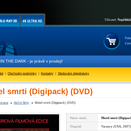
Uživatel:
Nepřihlá
Polo
Cen
- je právě v prodeji!
řád
|
Obchodní podmínky
|
Kontakty
|
Sledování objednávky
l smrti (Digipack) (DVD)
strana
Akční filmy
Motel smrti (Digipack) (DVD)
Název titulu:
Motel smrti (Digipac
Originál:
Vacancy (USA, 2007)