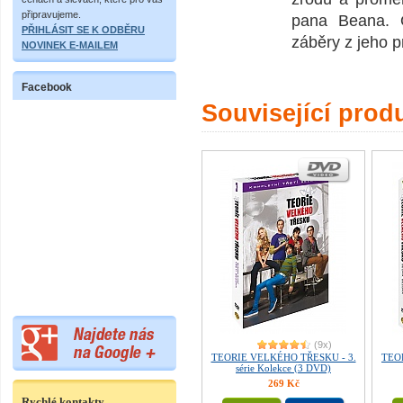
připravujeme.
pana Beana. 
PŘIHLÁSIT SE K ODBĚRU
záběry z jeho p
NOVINEK E-MAILEM
Facebook
Související prod
(9x)
TEORIE VELKÉHO TŘESKU - 3.
TEO
série Kolekce (3 DVD)
269 Kč
Rychlé kontakty