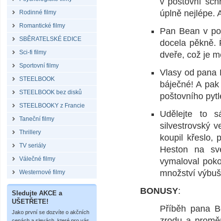
v poštovní sch
úplně nejlépe. A
Rodinné filmy
Romantické filmy
Pan Bean v pok
SBĚRATELSKÉ EDICE
docela pěkně. Ř
Sci-fi filmy
dveře, což je m
Sportovní filmy
Vlasy od pana 
STEELBOOK
báječné! A pak 
STEELBOOK bez disků
poštovního pytl
STEELBOOKY z Francie
Udělejte to 
Taneční filmy
silvestrovský 
Thrillery
koupil křeslo, 
TV seriály
Heston na sv
Válečné filmy
vymaloval poko
množství výbuš
Westernové filmy
BONUSY
:
Sledujte AKCE a
UŠETŘETE!
Příběh pana Be
Jako první se dozvíte o akčních
zrodu a proměn
cenách a slevách, které pro vás