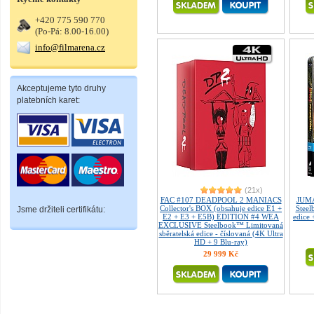
+420 775 590 770
(Po-Pá: 8.00-16.00)
info@filmarena.cz
Akceptujeme tyto druhy
platebních karet:
(21x)
FAC #107 DEADPOOL 2 MANIACS
JUMA
Collector's BOX (obsahuje edice E1 +
Steel
Jsme držiteli certifikátu:
E2 + E3 + E5B) EDITION #4 WEA
edice
EXCLUSIVE Steelbook™ Limitovaná
sběratelská edice - číslovaná (4K Ultra
HD + 9 Blu-ray)
29 999 Kč