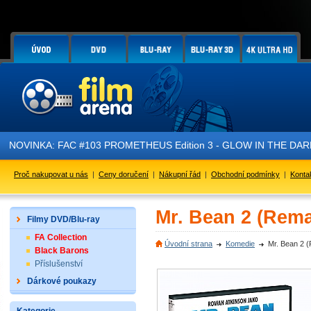
INKA: FAC #103 PROMETHEUS Edition 3 - GLOW IN THE DARK - je pr
Proč nakupovat u nás
|
Ceny doručení
|
Nákupní řád
|
Obchodní podmínky
|
Konta
Mr. Bean 2 (Rema
Filmy DVD/Blu-ray
FA Collection
Úvodní strana
Komedie
Mr. Bean 2 
Black Barons
Příslušenství
Dárkové poukazy