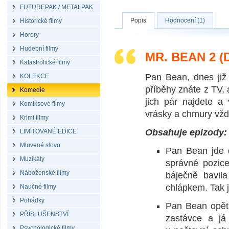
FUTUREPAK / METALPAK
Popis
Hodnocení (1)
Historické filmy
Horory
Hudební filmy
MR. BEAN 2 
Katastrofické filmy
Pan Bean, dnes již
KOLEKCE
příběhy znáte z TV,
Komedie
jich pár najdete a
Komiksové filmy
vrásky a chmury vžd
Krimi filmy
Obsahuje epizody:
LIMITOVANÉ EDICE
Mluvené slovo
Pan Bean jde 
Muzikály
správné pozic
Náboženské filmy
báječně bavila
chlápkem. Tak j
Naučné filmy
Pohádky
Pan Bean opět 
PŘÍSLUŠENSTVÍ
zastávce a já
Psychologické filmy