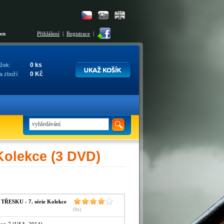
šen
Přihlášení
|
Registrace
|
0 ks
žek:
0 Kč
a zboží:
olekce (3 DVD)
ESKU - 7. série Kolekce
(9x)