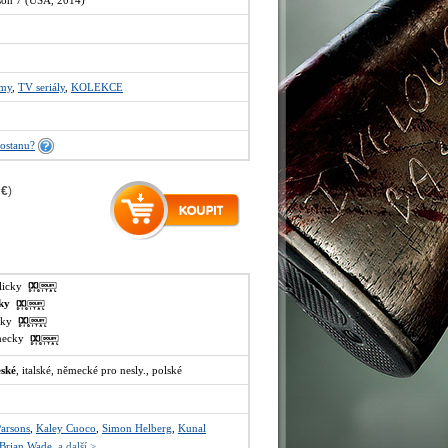
son 7 (USA, 2014)
lmy
,
TV seriály
,
KOLEKCE
ostanu?
 €
)
glicky
sky
lsky
ěmecky
eské
, italské, německé pro nesly., polské
Parsons
,
Kaley Cuoco
,
Simon Helberg
,
Kunal
Brian Wade
,
a další >