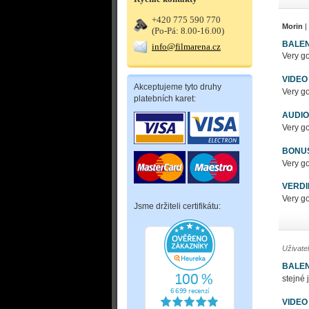
+420 775 590 770
Morin
|
(Po-Pá: 8.00-16.00)
BALEN
info@filmarena.cz
Very go
VIDEO
Akceptujeme tyto druhy
Very go
platebních karet:
AUDIO
Very go
BONU
Very go
VERDI
Very go
Jsme držiteli certifikátu:
Uživate
BALEN
stejné 
VIDEO