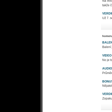
Na tro
takže č
VERDI
Už 7. s
homer
BALEN
Balení
VIDEO
No je t
AUDIO
Průměr
BONU
Nějaké
VERDI
Zopakuj