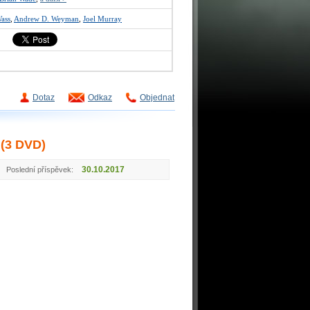
ass
,
Andrew D. Weyman
,
Joel Murray
Dotaz
Odkaz
Objednat
(3 DVD)
30.10.2017
Poslední příspěvek: