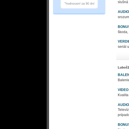
slušná 
AUDIO
srozumi
BONU
škoda, 
VERDI
seriál u
Luboš1
BALEN
Balenie
VIDEO
Kvalit
AUDIO
Televí
prípado
BONU