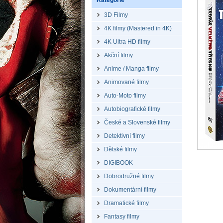
Kategorie
3D Filmy
4K filmy (Mastered in 4K)
4K Ultra HD filmy
Akční filmy
Anime / Manga filmy
Animované filmy
Auto-Moto filmy
Autobiografické filmy
České a Slovenské filmy
Detektivní filmy
Dětské filmy
DIGIBOOK
Dobrodružné filmy
Dokumentární filmy
Dramatické filmy
Fantasy filmy