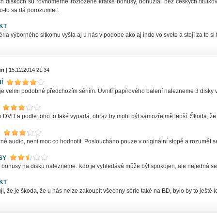
ch diskoch sú rovnomerne rozložené krátke bonusy, bohužiaľ bez českých titulkov
o-to sa dá porozumieť.
KT
éria výborného sitkomu vyšla aj u nás v podobe ako aj inde vo svete a stojí za to si
un
| 15.12.2014 21:34
Í
 je velmi podobné předchozím sériím. Uvnitř papírového balení nalezneme 3 disky 
o DVD a podle toho to také vypadá, obraz by mohl být samozřejmě lepší. Škoda, že
né audio, není moc co hodnotit. Posloucháno pouze v originální stopě a rozumět s
SY
 bonusy na disku nalezneme. Kdo je vyhledává může být spokojen, ale nejedná se 
KT
i, že je škoda, že u nás nelze zakoupit všechny série také na BD, bylo by to ještě l