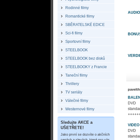
Rodinné filmy
AUDIO
Romantické filmy
SBĚRATELSKÉ EDICE
Sci-fi filmy
BONU
Sportovní filmy
STEELBOOK
VERDI
STEELBOOK bez disků
STEELBOOKY z Francie
Taneční filmy
Thrillery
pavelt
TV seriály
BALEN
Válečné filmy
DVD
stand
Westernové filmy
+++++
Sledujte AKCE a
VIDEO
UŠETŘETE!
DVD
Jako první se dozvíte o akčních
stand
cenách a slevách, které pro vás