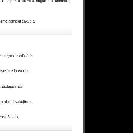
. K dispozícii sú však anglické aj nemecké,
 tento komplet zakúpiť.
v tenkých krabičkách.
 není u nás na BD.
e dialogům dá.
o nic uchvacujícího.
epší. Škoda.