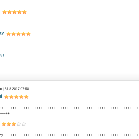
SY
KT
hx
| 31.8.2017 07:50
Í
art++++++++++++++++++++++++++++++++++++++++++++++++++++++++++++++
+++++
art++++++++++++++++++++++++++++++++++++++++++++++++++++++++++++++