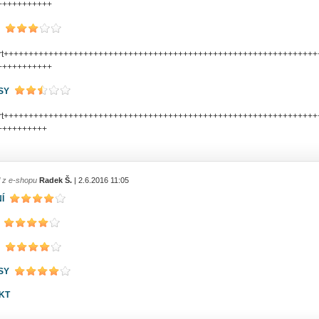
+++++++++++
art++++++++++++++++++++++++++++++++++++++++++++++++++++++++++++++
+++++++++++
SY
art++++++++++++++++++++++++++++++++++++++++++++++++++++++++++++++
++++++++++
l z e-shopu
Radek Š.
| 2.6.2016 11:05
Í
SY
KT