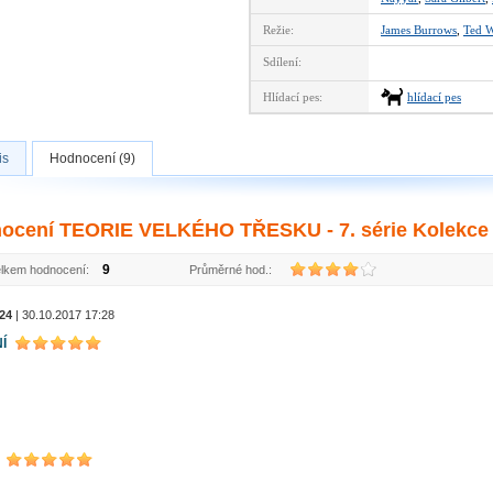
Režie:
James Burrows
,
Ted W
Sdílení:
Hlídací pes:
hlídací pes
is
Hodnocení (9)
ocení TEORIE VELKÉHO TŘESKU - 7. série Kolekce 
9
lkem hodnocení:
Průměrné hod.:
24
| 30.10.2017 17:28
Í