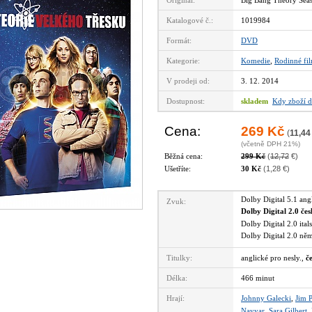
Originál:
Big Bang Theory Sea
Katalogové č.:
1019984
Formát:
DVD
Kategorie:
Komedie
,
Rodinné fi
V prodeji od:
3. 12. 2014
Dostupnost:
skladem
Kdy zboží d
Cena:
269 Kč
(
11,44
(včetně DPH 21%)
Běžná cena:
299 Kč
(
12,72
€)
Ušetříte:
30 Kč
(1,28 €)
Dolby Digital 5.1 an
Zvuk:
Dolby Digital 2.0 če
Dolby Digital 2.0 ita
Dolby Digital 2.0 n
Titulky:
anglické pro nesly.,
č
Délka:
466 minut
Hrají:
Johnny Galecki
,
Jim 
Nayyar
,
Sara Gilbert
,