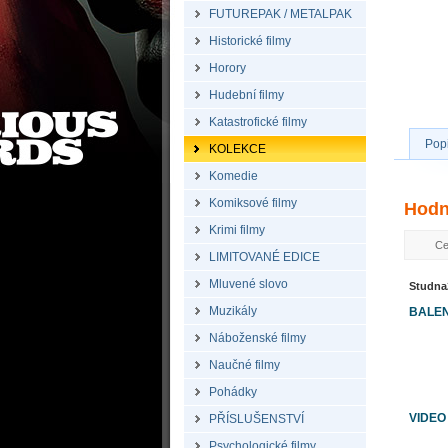
FUTUREPAK / METALPAK
Historické filmy
Horory
Hudební filmy
Katastrofické filmy
Pop
KOLEKCE
Komedie
Komiksové filmy
Hodn
Krimi filmy
Ce
LIMITOVANÉ EDICE
Mluvené slovo
Studna
Muzikály
BALEN
Náboženské filmy
Naučné filmy
Pohádky
VIDEO
PŘÍSLUŠENSTVÍ
Psychologické filmy