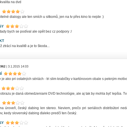
kvalita na dvd
telné dialogy ale ten smích u sitkomů, jen na tv přes kino to nejde :)
SY
tady bych se podíval ale opět bez cz podpory :/
KT
ž ztrácí na kvalitě a je to škoda...
962
| 3.1.2015 14:03
Í
 je ako pri ostatných sériách - tri slim krabičky v kartónovom obale s pekným motí
a obrazu je daná obmedzeniami DVD technológie, ale aj tak by mohla byť lepšia. Tv
zna úroveň, český dabing len stereo. Neviem, prečo pri seriáloch distribútori ned
v, kedy slovenský dabing ďaleko predčí ten český.
SY