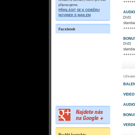
+++++
připravujeme.
PŘIHLÁSIT SE K ODBĚRU
AUDIO
NOVINEK E-MAILEM
DVD
stand
+++++
Facebook
BONU
DVD
stand
+++++
Uživate
BALEN
VIDEO
AUDIO
BONU
VERDI
Rychlé kontakty