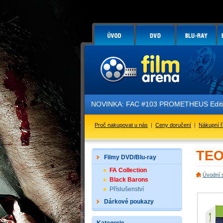
NOVINKA: FAC #103 PROMETHEUS Edition 3 - GLO
Proč nakupovat u nás
|
Ceny doručení
|
Nákupní 
TEO
Filmy DVD/Blu-ray
FA Collection
Úvodní 
Black Barons
Příslušenství
Dárkové poukazy