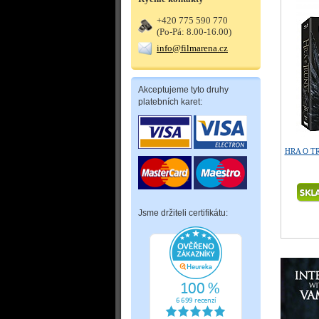
+420 775 590 770
(Po-Pá: 8.00-16.00)
info@filmarena.cz
Akceptujeme tyto druhy
platebních karet:
HRA O TRŮ
Jsme držiteli certifikátu: