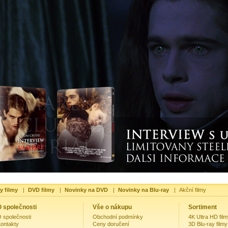
y filmy
|
DVD filmy
|
Novinky na DVD
|
Novinky na Blu-ray
|
Akční filmy
 společnosti
Vše o nákupu
Sortiment
 společnosti
Obchodní podmínky
4K Ultra HD fil
ontakty
Ceny doručení
3D Blu-ray filmy