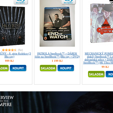
(5x)
NY - 8. série Kolekce (3
PATROLA Steelbook™ + DÁREK
MECHANICKÝ POMER
Blu-ray)
fólie na SteelBook™ (Blu-ray + DVD)
disků) Steelbook™ L
sběratelská edice + DÁR
999 Kč
1 199 Kč
SteelBook™ (4K Ultra HD
99 Kč