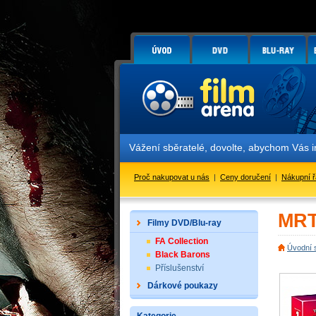
Vážení sběratelé, dovolte, abychom Vás 
Proč nakupovat u nás
|
Ceny doručení
|
Nákupní 
MRT
Filmy DVD/Blu-ray
FA Collection
Úvodní 
Black Barons
Příslušenství
Dárkové poukazy