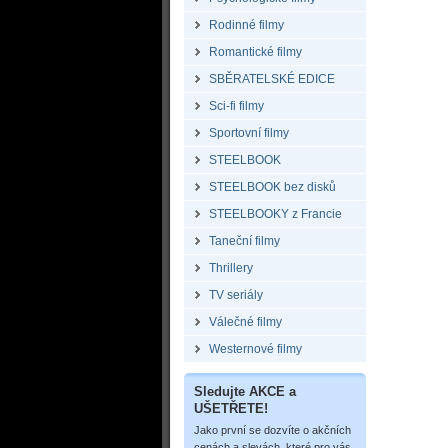
Rodinné filmy
Romantické filmy
SBĚRATELSKÉ EDICE
Sci-fi filmy
Sportovní filmy
STEELBOOK
STEELBOOK bez disků
STEELBOOKY z Francie
Taneční filmy
Thrillery
TV seriály
Válečné filmy
Westernové filmy
Sledujte AKCE a
UŠETŘETE!
Jako první se dozvíte o akčních
cenách a slevách, které pro vás