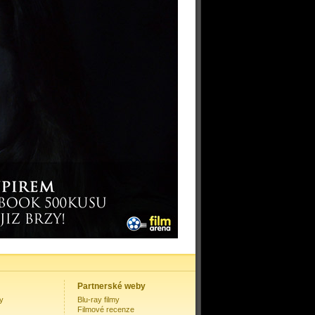
Partnerské weby
my
Blu-ray filmy
Filmové recenze