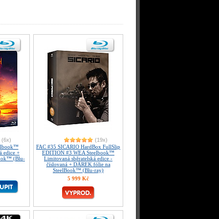
(6x)
(19x)
elbook™
FAC #35 SICARIO HardBox FullSlip
á edice +
EDITION #3 WEA Steelbook™
ook™ (Blu-
Limitovaná sběratelská edice -
číslovaná + DÁREK fólie na
SteelBook™ (Blu-ray)
5 999 Kč