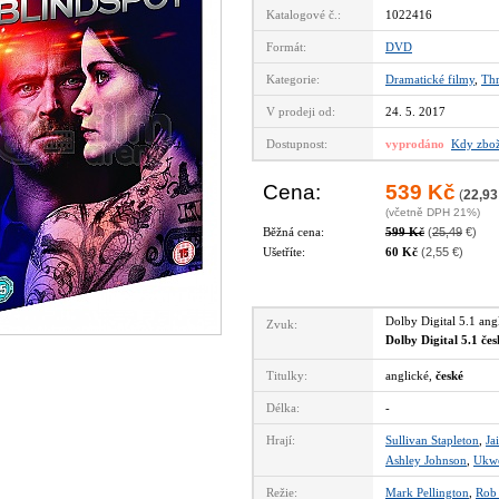
Katalogové č.:
1022416
Formát:
DVD
Kategorie:
Dramatické filmy
,
Thr
V prodeji od:
24. 5. 2017
Dostupnost:
vyprodáno
Kdy zbož
Cena:
539 Kč
(
22,93
(včetně DPH 21%)
Běžná cena:
599 Kč
(
25,49
€)
Ušetříte:
60 Kč
(2,55 €)
Dolby Digital 5.1 an
Zvuk:
Dolby Digital 5.1 če
Titulky:
anglické,
české
Délka:
-
Hrají:
Sullivan Stapleton
,
Ja
Ashley Johnson
,
Ukwe
Režie:
Mark Pellington
,
Rob 