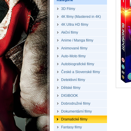
Kategorie
3D Filmy
4K filmy (Mastered in 4K)
4K Ultra HD filmy
Akční filmy
Anime / Manga filmy
Animované filmy
Auto-Moto filmy
Autobiografické filmy
České a Slovenské filmy
Detektivní filmy
Dětské filmy
DIGIBOOK
Dobrodružné filmy
Dokumentární filmy
Dramatické filmy
Fantasy filmy