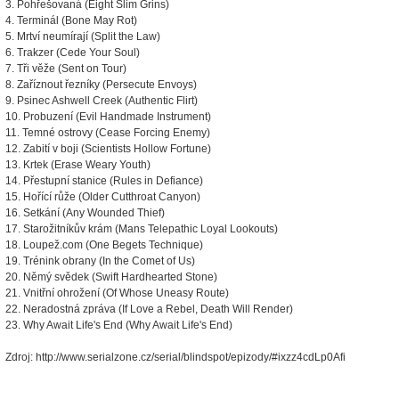
3. Pohřešovaná (Eight Slim Grins)
4. Terminál (Bone May Rot)
5. Mrtví neumírají (Split the Law)
6. Trakzer (Cede Your Soul)
7. Tři věže (Sent on Tour)
8. Zaříznout řezníky (Persecute Envoys)
9. Psinec Ashwell Creek (Authentic Flirt)
10. Probuzení (Evil Handmade Instrument)
11. Temné ostrovy (Cease Forcing Enemy)
12. Zabití v boji (Scientists Hollow Fortune)
13. Krtek (Erase Weary Youth)
14. Přestupní stanice (Rules in Defiance)
15. Hořící růže (Older Cutthroat Canyon)
16. Setkání (Any Wounded Thief)
17. Starožitníkův krám (Mans Telepathic Loyal Lookouts)
18. Loupež.com (One Begets Technique)
19. Trénink obrany (In the Comet of Us)
20. Němý svědek (Swift Hardhearted Stone)
21. Vnitřní ohrožení (Of Whose Uneasy Route)
22. Neradostná zpráva (If Love a Rebel, Death Will Render)
23. Why Await Life's End (Why Await Life's End)
Zdroj: http://www.serialzone.cz/serial/blindspot/epizody/#ixzz4cdLp0Afi