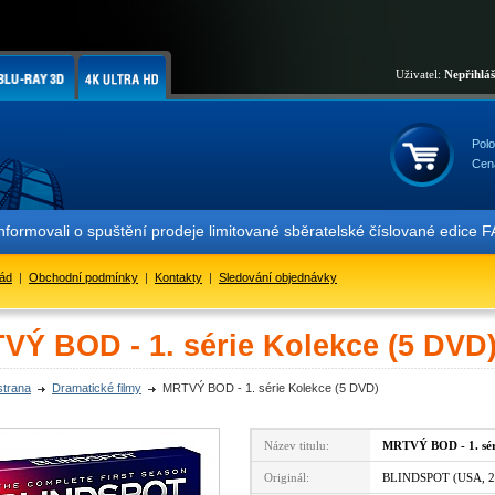
Uživatel:
Nepřihlá
Polo
Cen
informovali o spuštění prodeje limitované sběratelské číslované ed
řád
|
Obchodní podmínky
|
Kontakty
|
Sledování objednávky
VÝ BOD - 1. série Kolekce (5 DVD
strana
Dramatické filmy
MRTVÝ BOD - 1. série Kolekce (5 DVD)
Název titulu:
MRTVÝ BOD - 1. sér
Originál:
BLINDSPOT (USA, 2