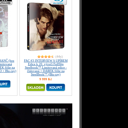
(44x)
ANČ (bez
FAC #3 INTERVIEW S UPÍREM
imitovaná
Edice k 20. výročí FullSlip
EK fólie na
Steelbook™ Limitovaná edice -
 + Blu-ray)
číslovaná + DÁREK fólie na
SteelBook™ (Blu-ray)
9 999 Kč