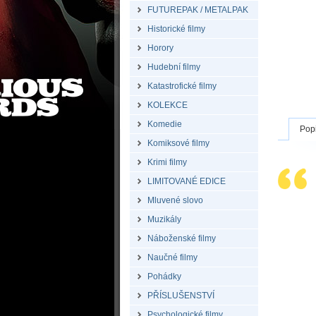
FUTUREPAK / METALPAK
Historické filmy
Horory
Hudební filmy
Katastrofické filmy
KOLEKCE
Komedie
Pop
Komiksové filmy
Krimi filmy
LIMITOVANÉ EDICE
Mluvené slovo
Muzikály
Náboženské filmy
Naučné filmy
Pohádky
PŘÍSLUŠENSTVÍ
Psychologické filmy