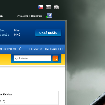
šen
Přihlášení
|
Registrace
|
0 ks
žek:
0 Kč
a zboží:
ice FAC #120 VETŘELEC Glow In The Dark FULLSLIP XL EDITION #3 4K Ul
)
ie Kolekce
015)