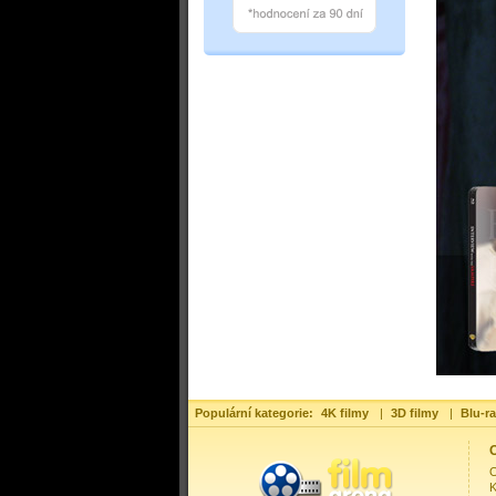
Populární kategorie:
4K filmy
|
3D filmy
|
Blu-ra
O
O
K