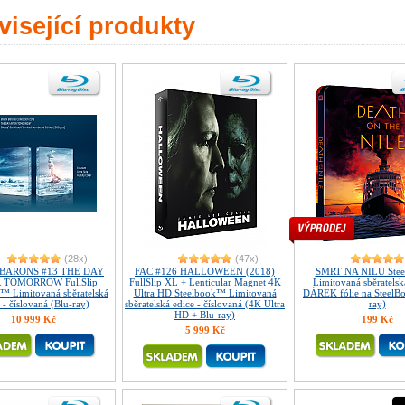
isející produkty
(28x)
(47x)
BARONS #13 THE DAY
FAC #126 HALLOWEEN (2018)
SMRT NA NILU Ste
 TOMORROW FullSlip
FullSlip XL + Lenticular Magnet 4K
Limitovaná sběratelsk
™ Limitovaná sběratelská
Ultra HD Steelbook™ Limitovaná
DÁREK fólie na SteelB
 - číslovaná (Blu-ray)
sběratelská edice - číslovaná (4K Ultra
ray)
HD + Blu-ray)
10 999 Kč
199 Kč
5 999 Kč