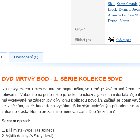
Shill
,
Karen Gaviola
,
Brock
,
Dermott Down
Adam Salky
,
Kate Wo
Darnell Martin
Sdílení:
Hlídací pes:
hlídací pes
is
Hodnocení (0)
DVD MRTVÝ BOD - 1. SÉRIE KOLEKCE 5DVD
Na newyorském Times Square se najde taška, ve které je živá mladá žena, jej
tetováním. Vůbec nemá ponětí, kdo je, odkud přichází a jak se tam dostala. Agent
má vytetované na zádech, byl díky tomu k případu povolán. Začíná se domnívat, 
ke zločinům, které bude třeba vypátrat. S každým vyřešeným případem se agen
záhadné krásky, kterou prozatím pojmenovali Jane Doe (neznámá).
Seznam epizod:
1. Bílá místa (Woe Has Joined)
2. Výkřik do tmy (A Stray Howl)