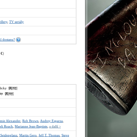
illery
,
TV seriály
í dostanu?
 €
)
glicky
sky
imie Alexander
,
Rob Brown
,
Audrey Esparza
,
li Roach
,
Marianne Jean-Baptiste
,
a další >
Seidenglanz
,
Martin Gero
,
Jeff T. Thomas
,
Steve