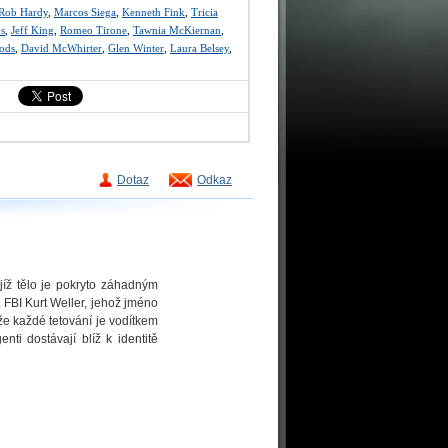
Rob Hardy
,
Marcos Siega
,
Kenneth Fink
,
Tricia
s
,
Jeff King
,
Romeo Tirone
,
Tawnia McKiernan
,
ods
,
David McWhirter
,
Glen Winter
,
Laura Belsey
,
Dotaz
Odkaz
íž tělo je pokryto záhadným
 FBI Kurt Weller, jehož jméno
že každé tetování je vodítkem
ti dostávají blíž k identitě