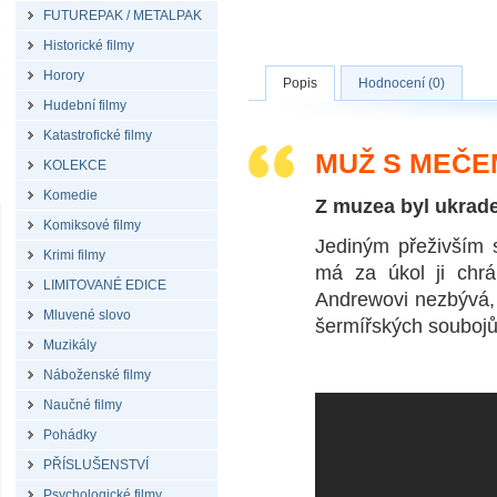
FUTUREPAK / METALPAK
Historické filmy
Horory
Popis
Hodnocení (0)
Hudební filmy
Katastrofické filmy
MUŽ S MEČE
KOLEKCE
Komedie
Z muzea byl ukrade
Komiksové filmy
Jediným přeživším s
Krimi filmy
má za úkol ji chrá
LIMITOVANÉ EDICE
Andrewovi nezbývá, 
Mluvené slovo
šermířských soubojů a
Muzikály
Náboženské filmy
Naučné filmy
Pohádky
PŘÍSLUŠENSTVÍ
Psychologické filmy