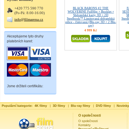
+420 775 590 770
BLACK BARONS #2 THE
F
WOLVERINE FullSlip + Booklet +
SEST
(Po-Pá: 8.00-16.00)
Sběratelské karty 3D + 2D
M
Steelbook™ Limitovaná sběratelská
Steel
info@filmarena.cz
edice - číslovaná (Blu-ray 3D + 2 Blu-
e
ray)
4 999 Kč
Akceptujeme tyto druhy
platebních karet:
Jsme držiteli certifikátu:
Populární kategorie:
4K filmy
|
3D filmy
|
Blu-ray filmy
|
DVD filmy
|
Novinky
O společnosti
O společnosti
Kontakty