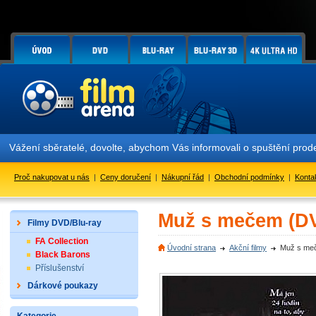
Vážení sběratelé, dovolte, abychom Vás informovali o spuštění pr
Proč nakupovat u nás
|
Ceny doručení
|
Nákupní řád
|
Obchodní podmínky
|
Konta
Muž s mečem (D
Filmy DVD/Blu-ray
FA Collection
Úvodní strana
Akční filmy
Muž s me
Black Barons
Příslušenství
Dárkové poukazy