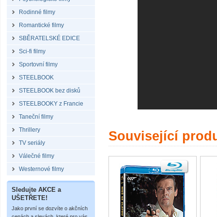
Rodinné filmy
Romantické filmy
SBĚRATELSKÉ EDICE
Sci-fi filmy
Sportovní filmy
STEELBOOK
STEELBOOK bez disků
STEELBOOKY z Francie
Taneční filmy
Thrillery
Související prod
TV seriály
Válečné filmy
Westernové filmy
Sledujte AKCE a
UŠETŘETE!
Jako první se dozvíte o akčních
cenách a slevách, které pro vás