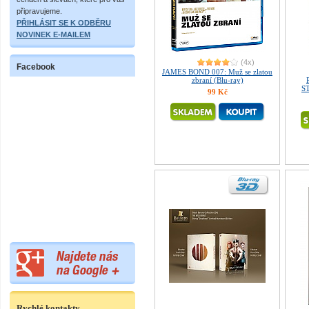
připravujeme.
PŘIHLÁSIT SE K ODBĚRU
NOVINEK E-MAILEM
(4x)
Facebook
JAMES BOND 007: Muž se zlatou
zbraní (Blu-ray)
S
99 Kč
Rychlé kontakty