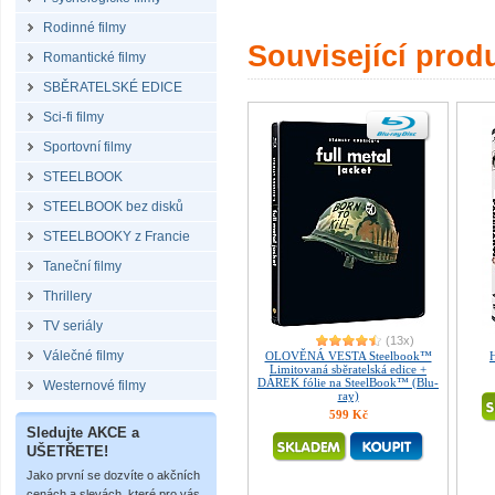
Rodinné filmy
Související prod
Romantické filmy
SBĚRATELSKÉ EDICE
Sci-fi filmy
Sportovní filmy
STEELBOOK
STEELBOOK bez disků
STEELBOOKY z Francie
Taneční filmy
Thrillery
TV seriály
(13x)
Válečné filmy
OLOVĚNÁ VESTA Steelbook™
Limitovaná sběratelská edice +
DÁREK fólie na SteelBook™ (Blu-
Westernové filmy
ray)
599 Kč
Sledujte AKCE a
UŠETŘETE!
Jako první se dozvíte o akčních
cenách a slevách, které pro vás