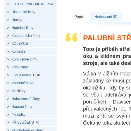
FUTUREPAK / METALPAK
Historické filmy
Popis
Hodnocení (0)
Horory
Hudební filmy
Katastrofické filmy
PALUBNÍ STŘ
KOLEKCE
Toto je příběh stř
Komedie
oku a klidném prst
Komiksové filmy
stroje, ale také desí
Krimi filmy
Válka v Jižním Paci
LIMITOVANÉ EDICE
základny se musí poř
Mluvené slovo
okamžiku, kdy by si m
Muzikály
se však odehrává j
Náboženské filmy
poručíkem Davise
Naučné filmy
předválečných let.
Pohádky
muži zřítí se svými
Čeká je totiž skutečn
PŘÍSLUŠENSTVÍ
Psychologické filmy