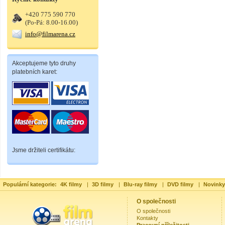
+420 775 590 770
(Po-Pá: 8.00-16.00)
info@filmarena.cz
Akceptujeme tyto druhy
platebních karet:
Jsme držiteli certifikátu:
Populární kategorie:
4K filmy
|
3D filmy
|
Blu-ray filmy
|
DVD filmy
|
Novinky
O společnosti
O společnosti
Kontakty