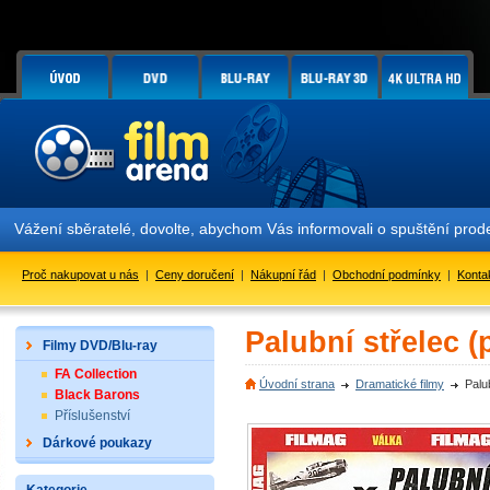
Vážení sběratelé, dovolte, abychom Vás informovali o spuštění pr
Proč nakupovat u nás
|
Ceny doručení
|
Nákupní řád
|
Obchodní podmínky
|
Konta
Palubní střelec (
Filmy DVD/Blu-ray
FA Collection
Úvodní strana
Dramatické filmy
Palu
Black Barons
Příslušenství
Dárkové poukazy