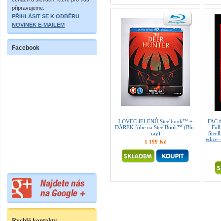
připravujeme.
PŘIHLÁSIT SE K ODBĚRU
NOVINEK E-MAILEM
Facebook
LOVEC JELENŮ Steelbook™ +
FAC 
DÁREK fólie na SteelBook™ (Blu-
Ful
ray)
Steel
edice 
1 199 Kč
Rychlé kontakty