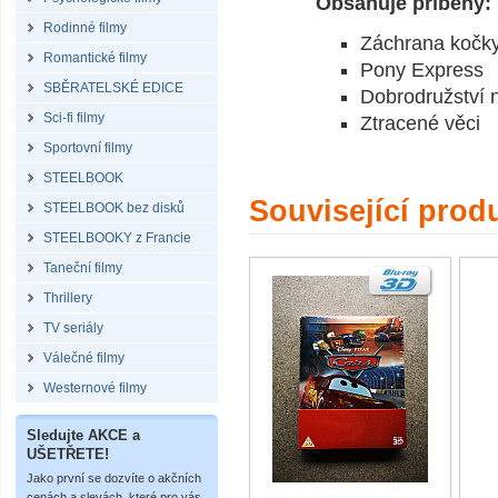
Obsahuje příběhy:
Rodinné filmy
Záchrana kočk
Romantické filmy
Pony Express
SBĚRATELSKÉ EDICE
Dobrodružství 
Sci-fi filmy
Ztracené věci
Sportovní filmy
STEELBOOK
Související prod
STEELBOOK bez disků
STEELBOOKY z Francie
Taneční filmy
Thrillery
TV seriály
Válečné filmy
Westernové filmy
Sledujte AKCE a
UŠETŘETE!
Jako první se dozvíte o akčních
cenách a slevách, které pro vás