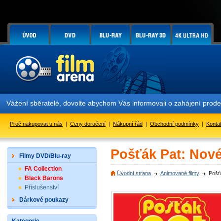
Vážení sběratelé, dovolte abychom Vás informovali o zahájení prod
Proč nakupovat u nás
|
Ceny doručení
|
Nákupní řád
|
Obchodní podmínky
|
Konta
Pošťák Pat: Nové
Filmy DVD/Blu-ray
FA Collection
Úvodní strana
Animované filmy
Pošť
Black Barons
Příslušenství
Dárkové poukazy