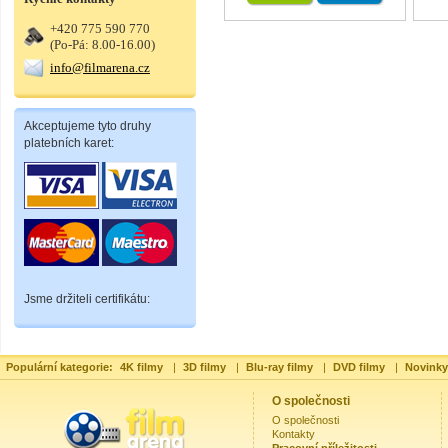
+420 775 590 770
(Po-Pá: 8.00-16.00)
info@filmarena.cz
Akceptujeme tyto druhy
platebních karet:
Jsme držiteli certifikátu:
Populární kategorie:
4K filmy
|
3D filmy
|
Blu-ray filmy
|
DVD filmy
|
Novinky
O společnosti
O společnosti
Kontakty