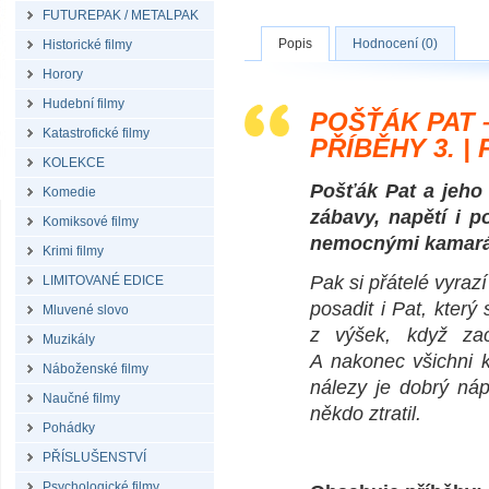
FUTUREPAK / METALPAK
Popis
Hodnocení (0)
Historické filmy
Horory
Hudební filmy
POŠŤÁK PAT 
Katastrofické filmy
PŘÍBĚHY 3. |
KOLEKCE
Pošťák Pat a jeho 
Komedie
zábavy, napětí i p
Komiksové filmy
nemocnými kamará
Krimi filmy
Pak si přátelé vyraz
LIMITOVANÉ EDICE
posadit i Pat, který 
Mluvené slovo
z výšek, když za
Muzikály
A nakonec všichni k
Náboženské filmy
nálezy je dobrý náp
Naučné filmy
někdo ztratil.
Pohádky
PŘÍSLUŠENSTVÍ
Psychologické filmy