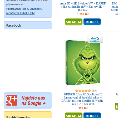
Auta 3D + 2D Steelbook™ + DÁREK
FAC 
připravujeme.
fólie na SteelBook™ (Blu-ray 3D +
hrač
PŘIHLÁSIT SE K ODBĚRU
Blu-ray)
Steel
ed
NOVINEK E-MAILEM
1 799 Kč
Facebook
(8x)
GRINCH 3D + 2D Steelbook™
M
Limitovaná sběratelská edice +
DÁREK fólie na SteelBook™ (Blu-
ray 3D + Blu-ray)
399 Kč
Rychlé kontakty