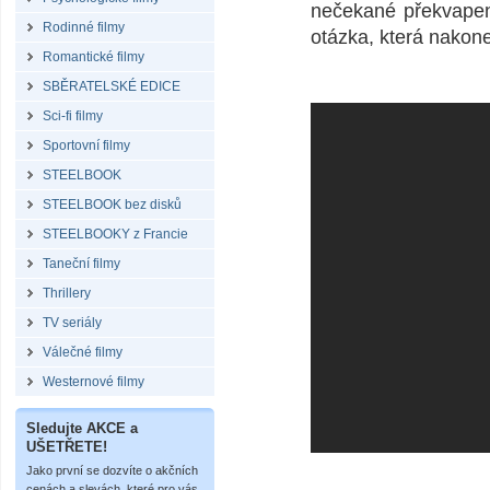
nečekané překvapení
Rodinné filmy
otázka, která nakone
Romantické filmy
SBĚRATELSKÉ EDICE
Sci-fi filmy
Sportovní filmy
STEELBOOK
STEELBOOK bez disků
STEELBOOKY z Francie
Taneční filmy
Thrillery
TV seriály
Válečné filmy
Westernové filmy
Sledujte AKCE a
UŠETŘETE!
Jako první se dozvíte o akčních
cenách a slevách, které pro vás