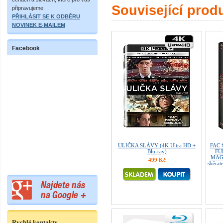
Související prod
připravujeme.
PŘIHLÁSIT SE K ODBĚRU
NOVINEK E-MAILEM
Facebook
ULIČKA SLÁVY (4K Ultra HD +
FAC 
Blu-ray)
FU
MAGN
499 Kč
sběrat
Rychlé kontakty