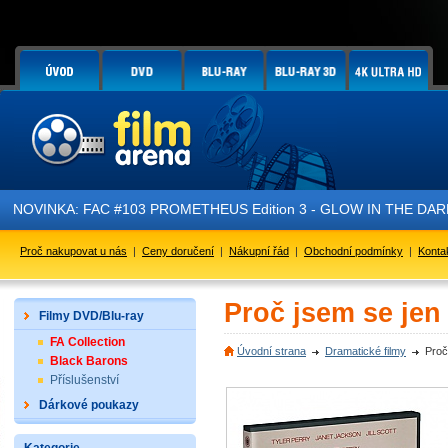
OVINKA: FAC #103 PROMETHEUS Edition 3 - GLOW IN THE DARK - je 
Proč nakupovat u nás
|
Ceny doručení
|
Nákupní řád
|
Obchodní podmínky
|
Konta
Proč jsem se jen
Filmy DVD/Blu-ray
FA Collection
Úvodní strana
Dramatické filmy
Proč
Black Barons
Příslušenství
Dárkové poukazy