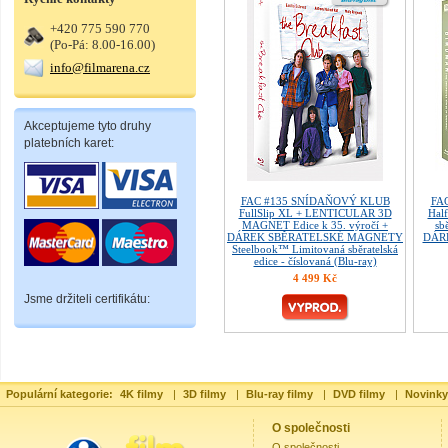
+420 775 590 770
(Po-Pá: 8.00-16.00)
info@filmarena.cz
Akceptujeme tyto druhy
platebních karet:
FAC #135 SNÍDAŇOVÝ KLUB
FAC
FullSlip XL + LENTICULAR 3D
Hal
MAGNET Edice k 35. výročí +
sb
DÁREK SBĚRATELSKÉ MAGNETY
DÁRE
Steelbook™ Limitovaná sběratelská
edice - číslovaná (Blu-ray)
4 499 Kč
Jsme držiteli certifikátu:
Populární kategorie:
4K filmy
|
3D filmy
|
Blu-ray filmy
|
DVD filmy
|
Novinky
O společnosti
O společnosti