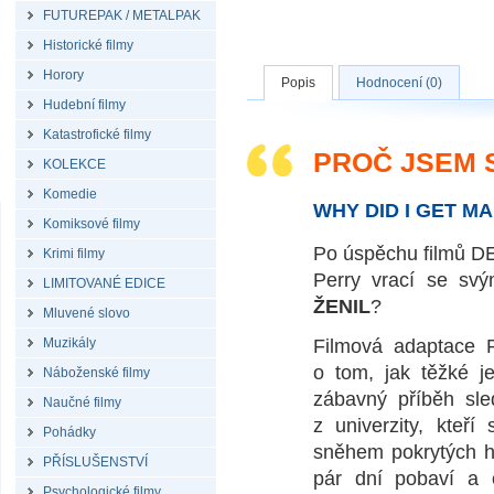
FUTUREPAK / METALPAK
Historické filmy
Horory
Popis
Hodnocení (0)
Hudební filmy
Katastrofické filmy
PROČ JSEM S
KOLEKCE
Komedie
WHY DID I GET M
Komiksové filmy
Po úspěchu filmů 
Krimi filmy
Perry vrací se sv
LIMITOVANÉ EDICE
ŽENIL
?
Mluvené slovo
Muzikály
Filmová adaptace P
o tom, jak těžké j
Náboženské filmy
zábavný příběh sle
Naučné filmy
z univerzity, kteř
Pohádky
sněhem pokrytých ho
PŘÍSLUŠENSTVÍ
pár dní pobaví a 
Psychologické filmy