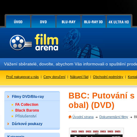
Vážení sběratelé, dovolte, abychom Vás informovali o spuštění pr
Proč nakupovat u nás
|
Ceny doručení
|
Nákupní řád
|
Obchodní podmínky
|
Konta
BBC: Putování s 
Filmy DVD/Blu-ray
obal) (DVD)
FA Collection
Black Barons
Příslušenství
Úvodní strana
Dokumentární filmy
B
Dárkové poukazy