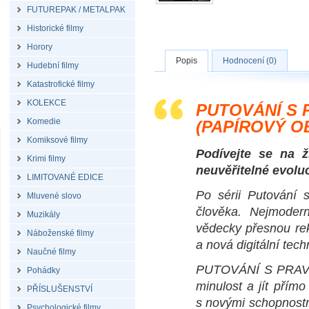
FUTUREPAK / METALPAK
Historické filmy
Horory
Popis
Hodnocení (0)
Hudební filmy
Katastrofické filmy
KOLEKCE
PUTOVÁNÍ S P
Komedie
(PAPÍROVÝ O
Komiksové filmy
Podívejte se na ž
Krimi filmy
neuvěřitelné evolu
LIMITOVANÉ EDICE
Po sérii Putování s
Mluvené slovo
člověka. Nejmodern
Muzikály
vědecky přesnou rek
Náboženské filmy
a nová digitální tech
Naučné filmy
PUTOVÁNÍ S PRAVĚK
Pohádky
minulost a jít přím
PŘÍSLUŠENSTVÍ
s novými schopnostm
Psychologické filmy