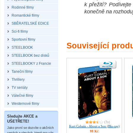
k přežití? Podívejt
Rodinné filmy
konečně na rozhodují
Romantické filmy
SBĚRATELSKÉ EDICE
Sci-fi filmy
Sportovní filmy
Související prod
STEELBOOK
STEELBOOK bez disků
STEELBOOKY z Francie
Taneční filmy
Thrillery
TV seriály
Válečné filmy
Westernové filmy
Sledujte AKCE a
UŠETŘETE!
(7x)
Kurt Cobain - About a Son (Blu-ray)
Jako první se dozvíte o akčních
99 Kč
cenách a slevách, které pro vás