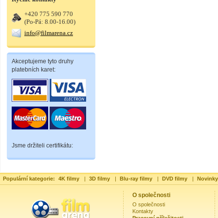
+420 775 590 770
(Po-Pá: 8.00-16.00)
info@filmarena.cz
Akceptujeme tyto druhy
platebních karet:
Jsme držiteli certifikátu:
Populární kategorie:
4K filmy
|
3D filmy
|
Blu-ray filmy
|
DVD filmy
|
Novinky
O společnosti
O společnosti
Kontakty