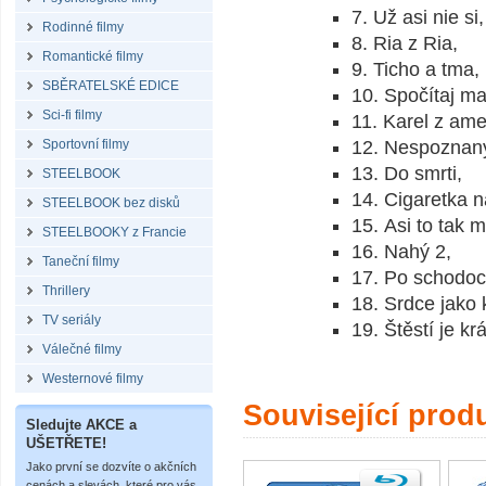
7. Už asi nie si,
Rodinné filmy
8. Ria z Ria,
Romantické filmy
9. Ticho a tma,
SBĚRATELSKÉ EDICE
10. Spočítaj ma
Sci-fi filmy
11. Karel z ame
Sportovní filmy
12. Nespoznan
13. Do smrti,
STEELBOOK
14. Cigaretka n
STEELBOOK bez disků
15. Asi to tak m
STEELBOOKY z Francie
16. Nahý 2,
Taneční filmy
17. Po schodoc
Thrillery
18. Srdce jako
TV seriály
19. Štěstí je k
Válečné filmy
Westernové filmy
Související prod
Sledujte AKCE a
UŠETŘETE!
Jako první se dozvíte o akčních
cenách a slevách, které pro vás