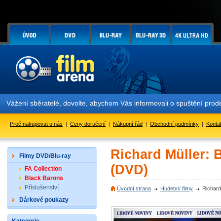
Vážení sběratelé, dovolte, abychom Vás informovali o spuštění pr
Proč nakupovat u nás
|
Ceny doručení
|
Nákupní řád
|
Obchodní podmínky
|
Konta
Richard Müller: B
Filmy DVD/Blu-ray
(DVD)
FA Collection
Black Barons
Příslušenství
Úvodní strana
Hudební filmy
Richard
Dárkové poukazy