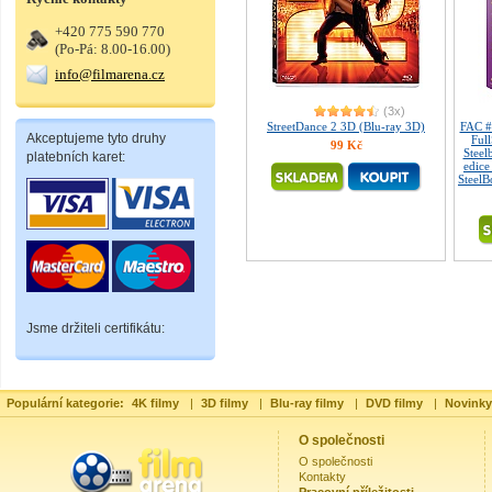
+420 775 590 770
(Po-Pá: 8.00-16.00)
info@filmarena.cz
(3x)
StreetDance 2 3D (Blu-ray 3D)
FAC 
Akceptujeme tyto druhy
Ful
99 Kč
Steel
platebních karet:
edice
SteelB
Jsme držiteli certifikátu:
Populární kategorie:
4K filmy
|
3D filmy
|
Blu-ray filmy
|
DVD filmy
|
Novinky
O společnosti
O společnosti
Kontakty