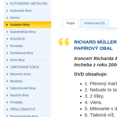
FUTUREPAK / METALPAK
Historické filmy
Horory
Popis
Hodnocení (0)
Hudební filmy
Katastrofické filmy
KOLEKCE
RICHARD MÜLLER:
Komedie
PAPÍROVÝ OBAL
Komiksové filmy
Koncert Richarda M
Krimi filmy
Incheba z roku 200
LIMITOVANÉ EDICE
DVD obsahuje:
Mluvené slovo
Muzikály
1. Plesový mar
Náboženské filmy
2. Nebude to ta
Naučné filmy
3. 2 líšky,
4. Viera,
Pohádky
5. Milovanie v 
PŘÍSLUŠENSTVÍ
6. Tlaková níž,
Psychologické filmy