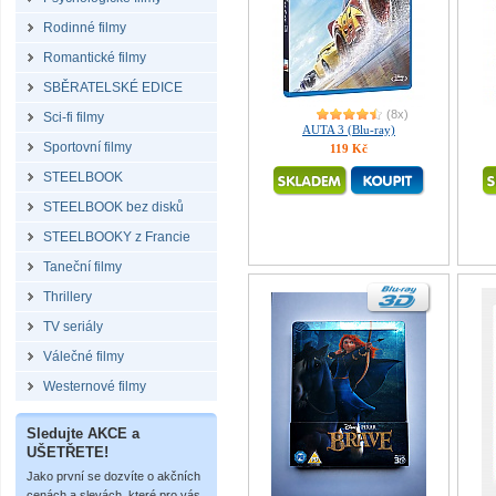
Rodinné filmy
Romantické filmy
SBĚRATELSKÉ EDICE
(8x)
Sci-fi filmy
AUTA 3 (Blu-ray)
Sportovní filmy
119 Kč
STEELBOOK
STEELBOOK bez disků
STEELBOOKY z Francie
Taneční filmy
Thrillery
TV seriály
Válečné filmy
Westernové filmy
Sledujte AKCE a
UŠETŘETE!
Jako první se dozvíte o akčních
cenách a slevách, které pro vás