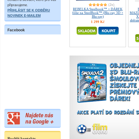
(2x)
připravujeme.
REBELKA Steelbook™ + DÁREK
PŘIHLÁSIT SE K ODBĚRU
fólie na SteelBook™ (Blu-ray 3D +
MAZLÍ
NOVINEK E-MAILEM
Blu-ray)
X
sběrat
1 299 Kč
Facebook
Rychlé kontakty