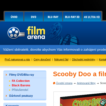
Vážení sběratelé, dovolte abychom Vás informovali o zahájení prod
Proč nakupovat u nás
|
Ceny doručení
|
Nákupní řád
|
Obchodní podmínky
|
Konta
Scooby Doo a fil
Filmy DVD/Blu-ray
FA Collection
Úvodní strana
Animované filmy
Scoo
Black Barons
Příslušenství
Dárkové poukazy