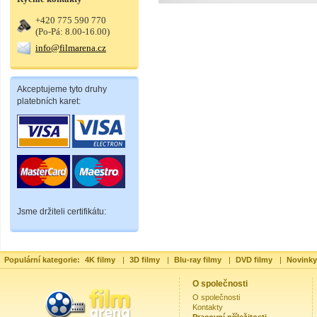
+420 775 590 770
(Po-Pá: 8.00-16.00)
info@filmarena.cz
Akceptujeme tyto druhy
platebních karet:
Jsme držiteli certifikátu:
Populární kategorie:
4K filmy
|
3D filmy
|
Blu-ray filmy
|
DVD filmy
|
Novinky
O společnosti
O společnosti
Kontakty