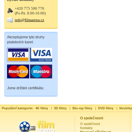
+420 775 590 770
(Po-Pá: 8.00-16.00)
info@filmarena.cz
Akceptujeme tyto druhy
platebních karet:
Jsme držiteli certifikátu:
Populární kategorie:
4K filmy
|
3D filmy
|
Blu-ray filmy
|
DVD filmy
|
Novinky
O společnosti
O společnosti
Kontakty