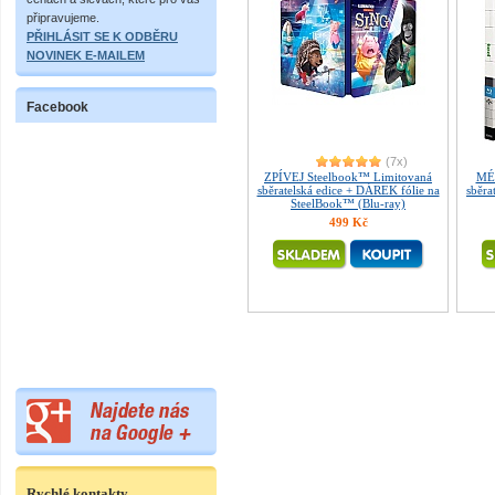
připravujeme.
PŘIHLÁSIT SE K ODBĚRU
NOVINEK E-MAILEM
Facebook
(7x)
ZPÍVEJ Steelbook™ Limitovaná
MÉĎ
sběratelská edice + DÁREK fólie na
sběra
SteelBook™ (Blu-ray)
499 Kč
Rychlé kontakty