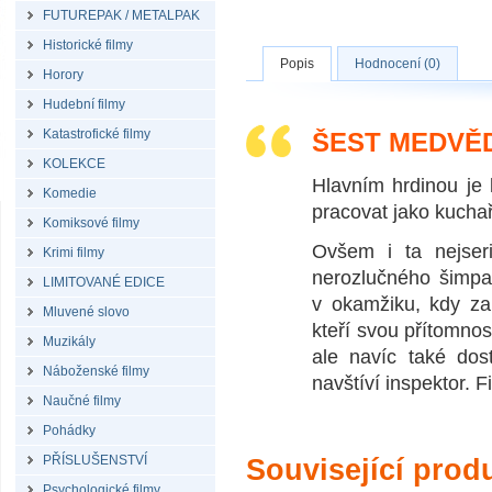
FUTUREPAK / METALPAK
Historické filmy
Popis
Hodnocení (0)
Horory
Hudební filmy
Katastrofické filmy
ŠEST MEDVĚD
KOLEKCE
Hlavním hrdinou je
Komedie
pracovat jako kuchař
Komiksové filmy
Ovšem i ta nejser
Krimi filmy
nerozlučného šimpa
LIMITOVANÉ EDICE
v okamžiku, kdy za
Mluvené slovo
kteří svou přítomnos
Muzikály
ale navíc také dos
Náboženské filmy
navštíví inspektor. 
Naučné filmy
Pohádky
PŘÍSLUŠENSTVÍ
Související prod
Psychologické filmy