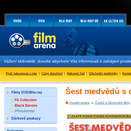
Vážení sběratelé, dovolte abychom Vás informovali o zahájení prod
Proč nakupovat u nás
|
Ceny doručení
|
Nákupní řád
|
Obchodní podmínky
|
Konta
Šest medvědů s 
Filmy DVD/Blu-ray
FA Collection
Úvodní strana
České a Slovenské filmy
Black Barons
Příslušenství
Dárkové poukazy