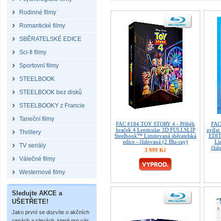
Rodinné filmy
Romantické filmy
SBĚRATELSKÉ EDICE
Sci-fi filmy
Sportovní filmy
STEELBOOK
STEELBOOK bez disků
STEELBOOKY z Francie
Taneční filmy
FAC #184 TOY STORY 4 - Příběh
FAC
hraček 4 Lenticular 3D FULLSLIP
zvířat
Thrillery
Steelbook™ Limitovaná sběratelská
EDIT
edice - číslovaná (2 Blu-ray)
Li
TV seriály
čísl
3 999 Kč
Válečné filmy
Westernové filmy
Sledujte AKCE a
UŠETŘETE!
Jako první se dozvíte o akčních
cenách a slevách, které pro vás