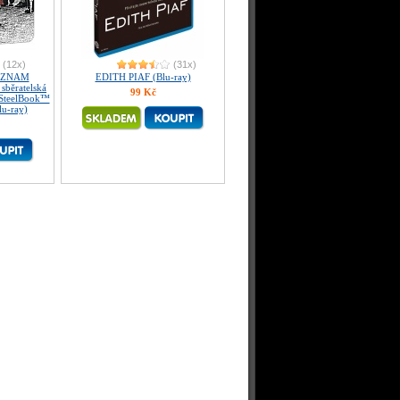
(12x)
(31x)
EZNAM
EDITH PIAF (Blu-ray)
sběratelská
99 Kč
 SteelBook™
lu-ray)