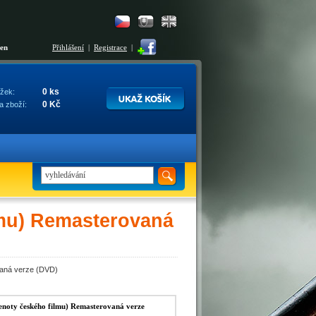
šen
Přihlášení
|
Registrace
|
0 ks
žek:
0 Kč
a zboží:
ilmu) Remasterovaná
ovaná verze (DVD)
Klenoty českého filmu) Remasterovaná verze