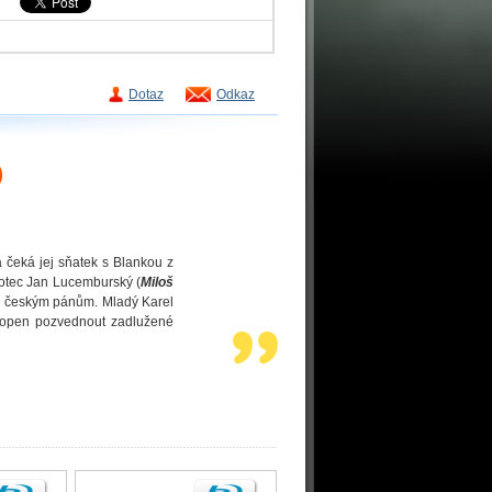
Dotaz
Odkaz
)
a čeká jej sňatek s Blankou z
o otec Jan Lucemburský (
Miloš
en českým pánům. Mladý Karel
chopen pozvednout zadlužené