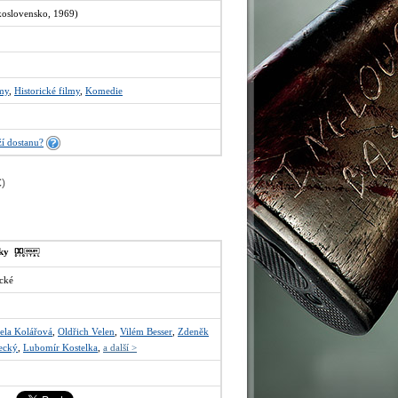
skoslovensko, 1969)
lmy
,
Historické filmy
,
Komedie
í dostanu?
€
)
sky
cké
ela Kolářová
,
Oldřich Velen
,
Vilém Besser
,
Zdeněk
ecký
,
Lubomír Kostelka
,
a další >