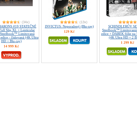
(34x)
(13x)
BARONS #19 STATEČNÉ
INVICTUS: Neporažený (Blu-ray)
SCHINDLERŮV S
ll Slip XL + Lenticular
Steelbook™ Limitovaná 
129 Kč
Steelbook™ Limitovaná
edice + DÁREK fólie na
 edice - číslovaná (4K Ultra
(4K Ultra HD + 2 B
HD + Blu-ray)
1 299 Kč
14 999 Kč