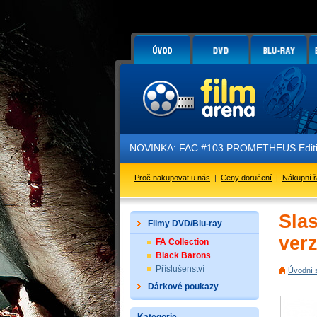
NOVINKA: FAC #103 PROMETHEUS Edition
Proč nakupovat u nás
|
Ceny doručení
|
Nákupní 
Slas
Filmy DVD/Blu-ray
ver
FA Collection
Black Barons
Příslušenství
Úvodní 
Dárkové poukazy