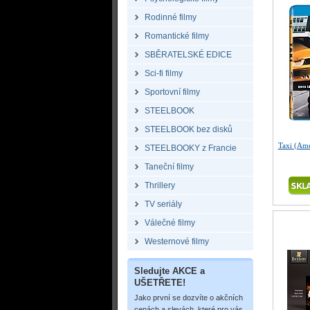
Rodinné filmy
Romantické filmy
SBĚRATELSKÉ EDICE
Sci-fi filmy
Sportovní filmy
STEELBOOK
STEELBOOK bez disků
Taxi (Ame
STEELBOOKY z Francie
Taneční filmy
Thrillery
TV seriály
Válečné filmy
Westernové filmy
Sledujte AKCE a
UŠETŘETE!
Jako první se dozvíte o akčních
cenách a slevách, které pro vás