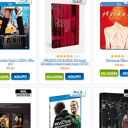
(1x)
rická Verze) (2004) (Blu-
OBCHOD NA KORZE Digipack
Nevinnost (Blu-
ray)
Digitálně restaurovaná verze (DVD)
149 Kč
99 Kč
299 Kč