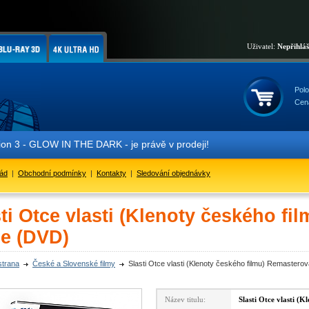
Uživatel:
Nepřihlá
Polo
Cen
 3 - GLOW IN THE DARK - je právě v prodeji!
řád
|
Obchodní podmínky
|
Kontakty
|
Sledování objednávky
ti Otce vlasti (Klenoty českého f
ze (DVD)
strana
České a Slovenské filmy
Slasti Otce vlasti (Klenoty českého filmu) Remaster
Název titulu:
Slasti Otce vlasti (