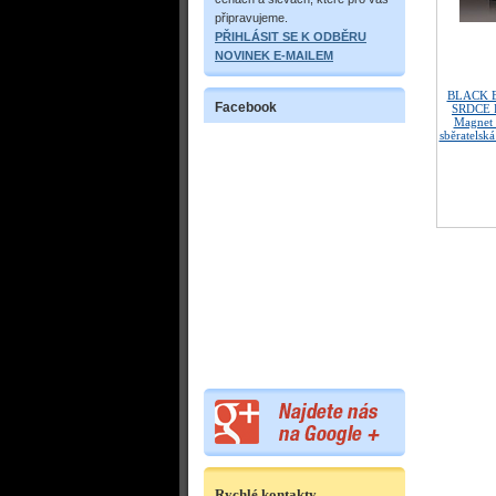
připravujeme.
PŘIHLÁSIT SE K ODBĚRU
NOVINEK E-MAILEM
BLACK 
Facebook
SRDCE Fu
Magnet 
sběratelská
Rychlé kontakty