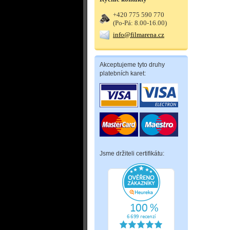
+420 775 590 770
(Po-Pá: 8.00-16.00)
info@filmarena.cz
Akceptujeme tyto druhy
platebních karet:
Jsme držiteli certifikátu: