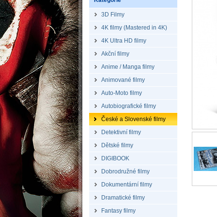
Kategorie
3D Filmy
4K filmy (Mastered in 4K)
4K Ultra HD filmy
Akční filmy
Anime / Manga filmy
Animované filmy
Auto-Moto filmy
Autobiografické filmy
České a Slovenské filmy
Detektivní filmy
Dětské filmy
DIGIBOOK
Dobrodružné filmy
Dokumentární filmy
Dramatické filmy
Fantasy filmy