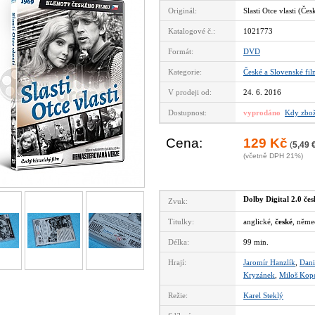
Originál:
Slasti Otce vlasti (Če
Katalogové č.:
1021773
Formát:
DVD
Kategorie:
České a Slovenské fi
V prodeji od:
24. 6. 2016
Dostupnost:
vyprodáno
Kdy zbož
Cena:
129 Kč
(
5,49 
(včetně DPH 21%)
Dolby Digital 2.0 če
Zvuk:
Titulky:
anglické,
české
, něme
Délka:
99 min.
Hrají:
Jaromír Hanzlík
,
Dani
Kryzánek
,
Miloš Kop
Režie:
Karel Steklý