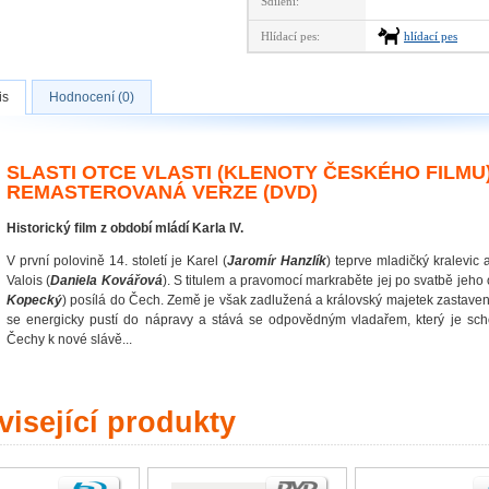
Sdílení:
Hlídací pes:
hlídací pes
is
Hodnocení (0)
SLASTI OTCE VLASTI (KLENOTY ČESKÉHO FILMU
REMASTEROVANÁ VERZE (DVD)
Historický film z období mládí Karla IV.
V první polovině 14. století je Karel (
Jaromír Hanzlík
) teprve mladičký kralevic 
Valois (
Daniela Kovářová
). S titulem a pravomocí markraběte jej po svatbě jeh
Kopecký
) posílá do Čech. Země je však zadlužená a královský majetek zastav
se energicky pustí do nápravy a stává se odpovědným vladařem, který je s
Čechy k nové slávě...
isející produkty