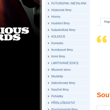
FUTUREPAK / METALPAK
Historické filmy
Horory
Pop
Hudební filmy
Katastrofické filmy
KOLEKCE
Komedie
Komiksové filmy
Krimi filmy
LIMITOVANÉ EDICE
Mluvené slovo
Muzikály
Náboženské filmy
Naučné filmy
Souv
Pohádky
PŘÍSLUŠENSTVÍ
Psychologické filmy