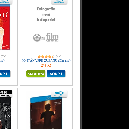
(7x)
(4x)
ray)
FONTÁNA PRE ZUZANU (Blu-ray)
249 Kč