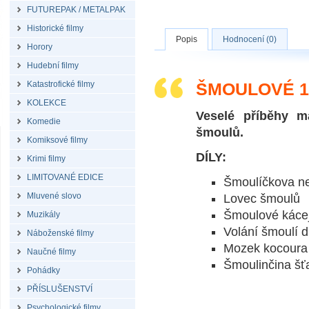
FUTUREPAK / METALPAK
Historické filmy
Popis
Hodnocení (0)
Horory
Hudební filmy
Katastrofické filmy
ŠMOULOVÉ 11
KOLEKCE
Veselé příběhy m
Komedie
šmoulů.
Komiksové filmy
DÍLY:
Krimi filmy
LIMITOVANÉ EDICE
Šmoulíčkova ne
Mluvené slovo
Lovec šmoulů
Šmoulové kácej
Muzikály
Volání šmoulí di
Náboženské filmy
Mozek kocoura
Naučné filmy
Šmoulinčina šť
Pohádky
PŘÍSLUŠENSTVÍ
Psychologické filmy