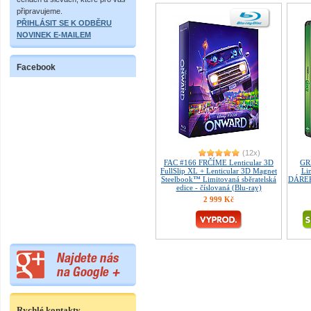
připravujeme.
PŘIHLÁSIT SE K ODBĚRU
NOVINEK E-MAILEM
Facebook
(12x)
FAC #166 FRČÍME Lenticular 3D
GR
FullSlip XL + Lenticular 3D Magnet
Lim
Steelbook™ Limitovaná sběratelská
DÁREK 
edice - číslovaná (Blu-ray)
2 999 Kč
Rychlé kontakty