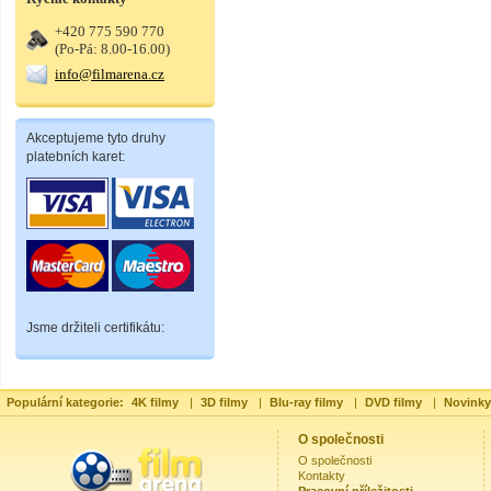
+420 775 590 770
(Po-Pá: 8.00-16.00)
info@filmarena.cz
Akceptujeme tyto druhy
platebních karet:
Jsme držiteli certifikátu:
Populární kategorie:
4K filmy
|
3D filmy
|
Blu-ray filmy
|
DVD filmy
|
Novinky
O společnosti
O společnosti
Kontakty