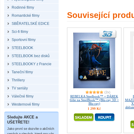
Rodinné filmy
Související prod
Romantické filmy
SBĚRATELSKÉ EDICE
Sci-fi filmy
Sportovní filmy
STEELBOOK
STEELBOOK bez disků
STEELBOOKY z Francie
Taneční filmy
Thrillery
TV seriály
(2x)
Válečné filmy
REBELKA Steelbook™ + DÁREK
fólie na SteelBook™ (Blu-ray 3D +
MAZLÍ
Blu-ray)
X
Westernové filmy
sběrat
1 299 Kč
Sledujte AKCE a
UŠETŘETE!
Jako první se dozvíte o akčních
cenách a slevách, které pro vás