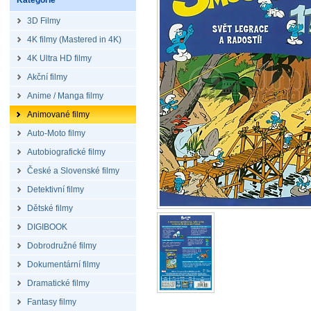
Kategorie
3D Filmy
4K filmy (Mastered in 4K)
4K Ultra HD filmy
Akční filmy
Anime / Manga filmy
Animované filmy
Auto-Moto filmy
Autobiografické filmy
České a Slovenské filmy
Detektivní filmy
Dětské filmy
DIGIBOOK
Dobrodružné filmy
Dokumentární filmy
Dramatické filmy
Fantasy filmy