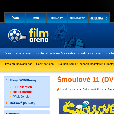
Vážení sběratelé, dovolte abychom Vás informovali o zahájení prod
Proč nakupovat u nás
|
Ceny doručení
|
Nákupní řád
|
Obchodní podmínky
|
Konta
Šmoulové 11 (DV
Filmy DVD/Blu-ray
FA Collection
Úvodní strana
Animované filmy
Šmou
Black Barons
Příslušenství
Dárkové poukazy