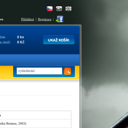
šen
Přihlášení
|
Registrace
|
0 ks
žek:
0 Kč
a zboží:
a
lká Británie, 2003)