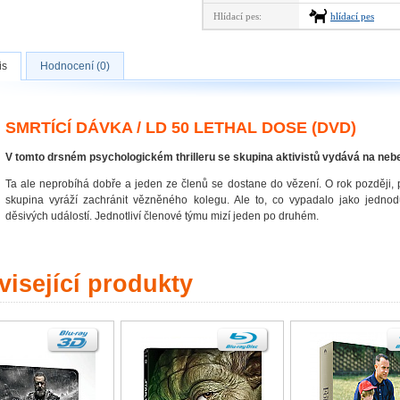
Hlídací pes:
hlídací pes
is
Hodnocení (0)
SMRTÍCÍ DÁVKA / LD 50 LETHAL DOSE (DVD)
V tomto drsném psychologickém thrilleru se skupina aktivistů vydává na neb
Ta ale neprobíhá dobře a jeden ze členů se dostane do vězení. O rok později, p
skupina vyráží zachránit vězněného kolegu. Ale to, co vypadalo jako jednod
děsivých událostí. Jednotliví členové týmu mizí jeden po druhém.
isející produkty