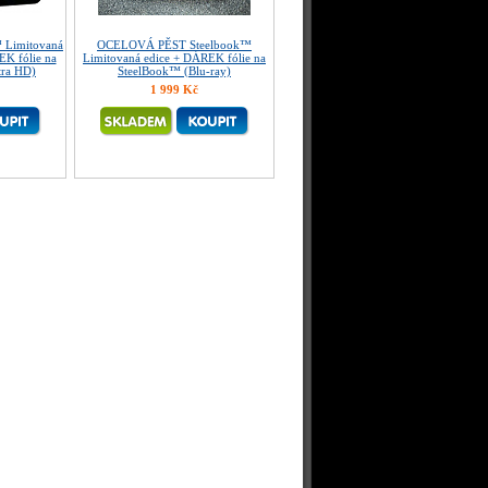
 Limitovaná
OCELOVÁ PĚST Steelbook™
EK fólie na
Limitovaná edice + DÁREK fólie na
tra HD)
SteelBook™ (Blu-ray)
1 999 Kč