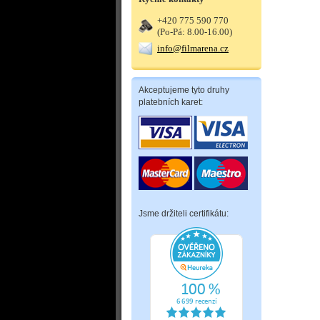
+420 775 590 770
(Po-Pá: 8.00-16.00)
info@filmarena.cz
Akceptujeme tyto druhy
platebních karet:
Jsme držiteli certifikátu: