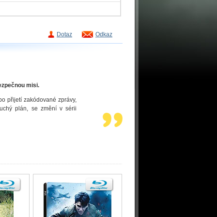
Dotaz
Odkaz
ezpečnou misi.
o přijetí zakódované zprávy,
uchý plán, se změní v sérii