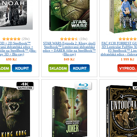
(29x)
(19x)
3D + 2D Steelbook™
STAR WARS Epizoda 2: Klony útočí
FAC #138 FORREST GU
aná sběratelská edice +
Steelbook™ Limitovaná sběratelská
3D Lenticular FullSlip
lie na SteelBook™ (Blu-
edice + DÁREK fólie na SteelBook™
#3 Steelbook™ Lim
ray 3D + Blu-ray)
(Blu-ray)
sběratelská edice - číslov
699 Kč
849 Kč
1 999 Kč