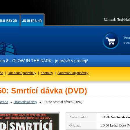
Uživatel:
Nepřihlá
Polo
Cen
 3 - GLOW IN THE DARK - je právě v prodeji!
řád
|
Obchodní podmínky
|
Kontakty
|
Sledování objednávky
50: Smrtící dávka (DVD)
strana
Dramatické filmy
LD 50: Smrtící dávka (DVD)
Název titulu:
LD 50: Smrtící dávk
Originál:
LD 50 Lethal Dose (Ve