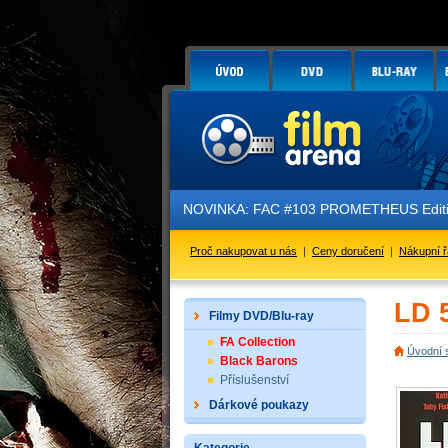
NOVINKA: FAC #103 PROMETHEUS Edition
Proč nakupovat u nás
|
Ceny doručení
|
Nákupní 
LD 
Filmy DVD/Blu-ray
FA Collection
Úvodní 
Black Barons
Příslušenství
Dárkové poukazy