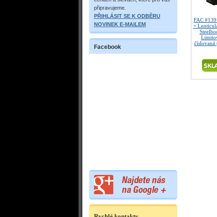
připravujeme.
PŘIHLÁSIT SE K ODBĚRU
FAC #139
NOVINEK E-MAILEM
+ Lenticu
Steelb
Limitov
číslovaná
Facebook
Rychlé kontakty