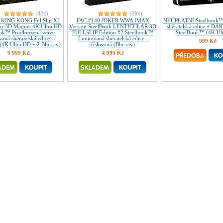
(42x)
(29x)
 KING KONG FullSlip XL
FAC #140 JOKER WWA IMAX
NEÚPLATNÍ Steelbook™
lar 3D Magnet 4K Ultra HD
Version SteelBook LENTICULAR 3D
sběratelská edice + DÁR
ook™ Prodloužená verze
FULLSLIP Edition #2 Steelbook™
SteelBook™ (4K Ul
aná sběratelská edice -
Limitovaná sběratelská edice -
999 Kč
 (4K Ultra HD + 2 Blu-ray)
číslovaná (Blu-ray)
9 999 Kč
4 999 Kč