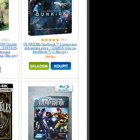
(20x)
(9x)
MP Double
DUNKERK Steelbook™ Limitovaná
 XL EDITION
sběratelská edice + DÁREK fólie na
itovaná
SteelBook™ (2 Blu-ray)
aná (Blu-ray)
799 Kč