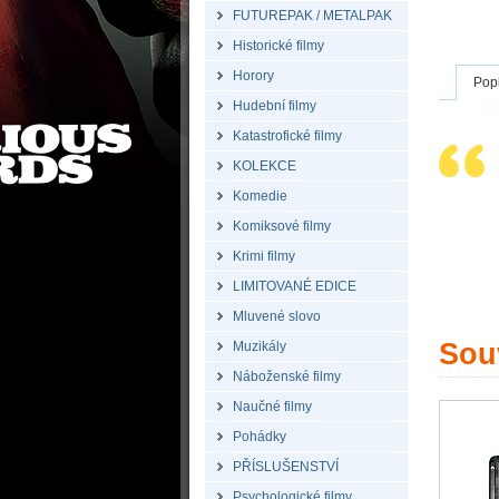
FUTUREPAK / METALPAK
Historické filmy
Horory
Pop
Hudební filmy
Katastrofické filmy
KOLEKCE
Komedie
Komiksové filmy
Krimi filmy
LIMITOVANÉ EDICE
Mluvené slovo
Souv
Muzikály
Náboženské filmy
Naučné filmy
Pohádky
PŘÍSLUŠENSTVÍ
Psychologické filmy