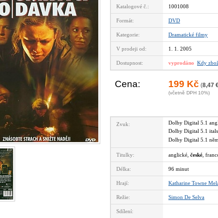
Katalogové č.:
1001008
Formát:
DVD
Kategorie:
Dramatické filmy
V prodeji od:
1. 1. 2005
Dostupnost:
vyprodáno
Kdy zbož
Cena:
199 Kč
(
8,47 
(včetně DPH 10%)
Dolby Digital 5.1 an
Zvuk:
Dolby Digital 5.1 ita
Dolby Digital 5.1 n
Titulky:
anglické,
české
, franc
Délka:
96 minut
Hrají:
Katharine Towne Mel
Režie:
Simon De Selva
Sdílení: