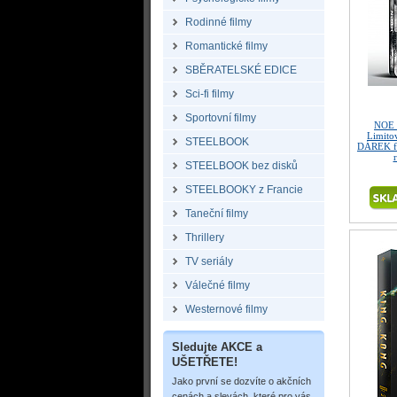
Rodinné filmy
Romantické filmy
SBĚRATELSKÉ EDICE
Sci-fi filmy
Sportovní filmy
NOE 
Limitov
STEELBOOK
DÁREK fó
STEELBOOK bez disků
STEELBOOKY z Francie
Taneční filmy
Thrillery
TV seriály
Válečné filmy
Westernové filmy
Sledujte AKCE a
UŠETŘETE!
Jako první se dozvíte o akčních
cenách a slevách, které pro vás