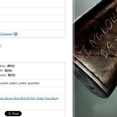
í dostanu?
€
)
glicky
lsky
ěmecky
ouzské, italské, polské, španělské
anie Brown Ross McCall Toby Fisher Tom Hardy