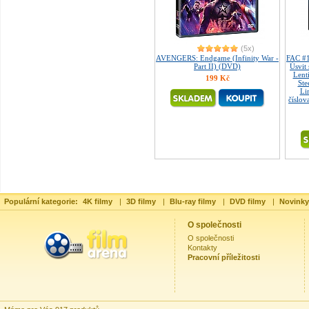
(5x)
AVENGERS: Endgame (Infinity War -
FAC #
Part II) (DVD)
Úsvit
Lent
199 Kč
Ste
Li
číslov
Populární kategorie:
4K filmy
|
3D filmy
|
Blu-ray filmy
|
DVD filmy
|
Novinky
O společnosti
O společnosti
Kontakty
Pracovní příležitosti