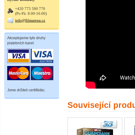
+420 775 590 770
(Po-Pá: 8.00-16.00)
info@filmarena.cz
Akceptujeme tyto druhy
platebních karet:
Jsme držiteli certifikátu:
Související prod