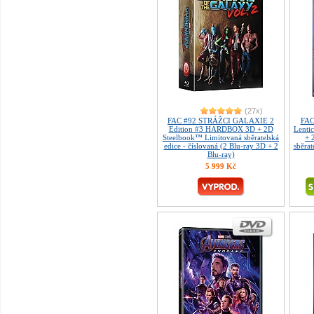
(27x)
FAC #92 STRÁŽCI GALAXIE 2
FAC
Edition #3 HARDBOX 3D + 2D
Lentic
Steelbook™ Limitovaná sběratelská
+ 
edice - číslovaná (2 Blu-ray 3D + 2
sběrat
Blu-ray)
5 999 Kč