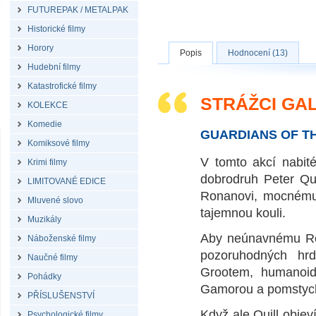
FUTUREPAK / METALPAK
Historické filmy
Horory
Popis
Hodnocení (13)
Hudební filmy
Katastrofické filmy
STRÁŽCI GAL
KOLEKCE
Komedie
GUARDIANS OF T
Komiksové filmy
V tomto akcí nabit
Krimi filmy
dobrodruh Peter Qu
LIMITOVANÉ EDICE
Ronanovi, mocnému 
Mluvené slovo
tajemnou kouli.
Muzikály
Aby neúnavnému Rona
Náboženské filmy
pozoruhodných hr
Naučné filmy
Grootem, humanoid
Pohádky
Gamorou a pomstych
PŘÍSLUŠENSTVÍ
Když ale Quill objev
Psychologické filmy