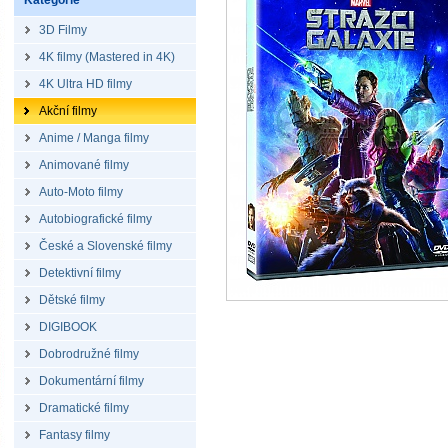
Kategorie
3D Filmy
4K filmy (Mastered in 4K)
4K Ultra HD filmy
Akční filmy
Anime / Manga filmy
Animované filmy
Auto-Moto filmy
Autobiografické filmy
České a Slovenské filmy
Detektivní filmy
Dětské filmy
DIGIBOOK
Dobrodružné filmy
Dokumentární filmy
Dramatické filmy
Fantasy filmy