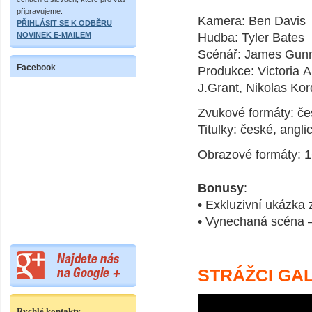
připravujeme.
Kamera: Ben Davis
PŘIHLÁSIT SE K ODBĚRU
NOVINEK E-MAILEM
Hudba: Tyler Bates
Scénář: James Gunn
Facebook
Produkce: Victoria A
J.Grant, Nikolas Ko
Zvukové formáty: če
Titulky: české, angl
Obrazové formáty: 16
Bonusy
:
• Exkluzivní ukázka z
• Vynechaná scéna 
STRÁŽCI GA
Rychlé kontakty