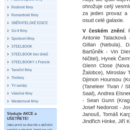
ohrožuje celý vesmí
Rodinné filmy
za jeden provaz a 
Romantické filmy
osud celé galaxie.
SBĚRATELSKÉ EDICE
V českém znění
: 
Sci-fi filmy
Antonie Talacková 
Sportovní filmy
Gillan (Nebula), 
STEELBOOK
Bartůněk - Vin Die
STEELBOOK bez disků
Ničitel), Hynek Čer
STEELBOOKY z Francie
Glenn Close (Nova
Taneční filmy
Žalobce), Miroslav 
Thrillery
Djimon Hounsou (Kor
TV seriály
(Taneleer Tivan / S
Saal), Andrea Elsne
Válečné filmy
- Sean Gunn (Kragl
Westernové filmy
Josef Nedorost - Jos
Sledujte AKCE a
Janouš, Tomáš Karge
UŠETŘETE!
Jindřich Hinke, Jiří 
Jako první se dozvíte o akčních
cenách a slevách, které pro vás