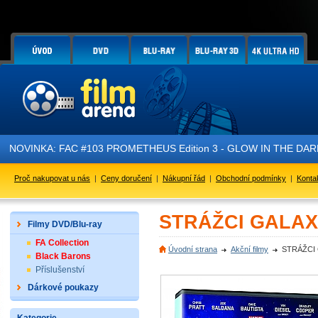
VINKA: FAC #103 PROMETHEUS Edition 3 - GLOW IN THE DARK - je p
Proč nakupovat u nás
|
Ceny doručení
|
Nákupní řád
|
Obchodní podmínky
|
Konta
STRÁŽCI GALAXI
Filmy DVD/Blu-ray
FA Collection
Úvodní strana
Akční filmy
STRÁŽCI 
Black Barons
Příslušenství
Dárkové poukazy