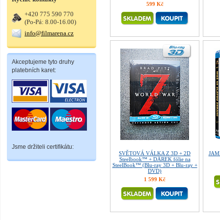
599 Kč
+420 775 590 770
(Po-Pá: 8.00-16.00)
info@filmarena.cz
Akceptujeme tyto druhy
platebních karet:
Jsme držiteli certifikátu:
SVĚTOVÁ VÁLKA Z 3D + 2D
JAME
Steelbook™ + DÁREK fólie na
SteelBook™ (Blu-ray 3D + Blu-ray +
DVD)
1 599 Kč