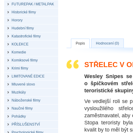
FUTUREPAK / METALPAK
Historické filmy
Horory
Hudební filmy
Katastrofické filmy
Popis
Hodnocení (0)
KOLEKCE
Komedie
Komiksové filmy
STŘELEC V O
Krimi filmy
Wesley Snipes se 
LIMITOVANÉ EDICE
o špičkovém stře
Mluvené slovo
teroristické skupin
Muzikály
Náboženské filmy
Ve vedlejší roli se
vysloužilého stře
Naučné filmy
zaměstnavatel, aby o
Pohádky
Stopa teroristy by
PŘÍSLUŠENSTVÍ
kvalit by to měl být
Psychologické filmy