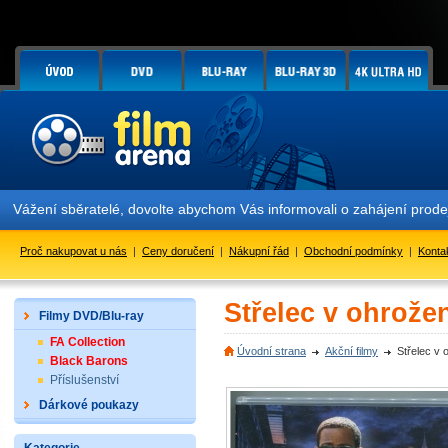
Vážení sběratelé, dovolte abychom Vás informovali o zahájení prod
Proč nakupovat u nás
|
Ceny doručení
|
Nákupní řád
|
Obchodní podmínky
|
Konta
Střelec v ohrože
Filmy DVD/Blu-ray
FA Collection
Úvodní strana
Akční filmy
Střelec v
Black Barons
Příslušenství
Dárkové poukazy