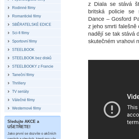
z Diala se stává š
Rodinné filmy
britská policie s
Romantické filmy
Dance – Gosford Par
SBĚRATELSKÉ EDICE
z jeho smrti falešně
Sci-fi filmy
nadějí se tak stává 
skutečném vrahovi 
Sportovní filmy
STEELBOOK
STEELBOOK bez disků
STEELBOOKY z Francie
Taneční filmy
Thrillery
TV seriály
Válečné filmy
Westernové filmy
Sledujte AKCE a
UŠETŘETE!
Jako první se dozvíte o akčních
cenách a slevách, které pro vás