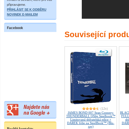
připravujeme.
PŘIHLÁSIT SE K ODBĚRU
NOVINEK E-MAILEM
Facebook
Související prod
(12x)
JAMES BOND 007 Sean Connery:
BLAC
THUNDERBALL QSlip Steelbook™
FULL
Limitovaná sběratelská edice +
sb
DÁREK fólie na SteelBook™ (Blu-
DÁRE
ray)
Rychlé kontakty