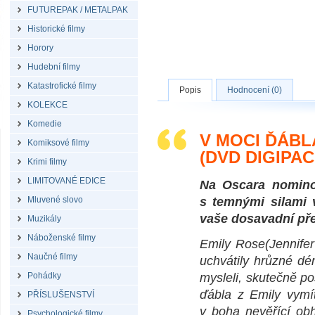
FUTUREPAK / METALPAK
Historické filmy
Horory
Hudební filmy
Katastrofické filmy
Popis
Hodnocení (0)
KOLEKCE
Komedie
V MOCI ĎÁBL
Komiksové filmy
(DVD DIGIPAC
Krimi filmy
LIMITOVANÉ EDICE
Na Oscara nomino
Mluvené slovo
s temnými silami v
vaše dosavadní pře
Muzikály
Náboženské filmy
Emily Rose(Jennifer
Naučné filmy
uchvátily hrůzné dém
Pohádky
mysleli, skutečně p
ďábla z Emily vymít
PŘÍSLUŠENSTVÍ
v boha nevěřící obh
Psychologické filmy