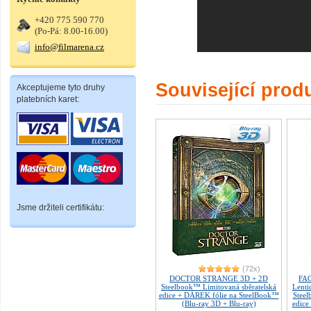
+420 775 590 770
(Po-Pá: 8.00-16.00)
info@filmarena.cz
Související prod
Akceptujeme tyto druhy
platebních karet:
Jsme držiteli certifikátu:
(72x)
DOCTOR STRANGE 3D + 2D
FA
Steelbook™ Limitovaná sběratelská
Lenti
edice + DÁREK fólie na SteelBook™
Steel
(Blu-ray 3D + Blu-ray)
edice