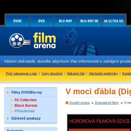
Vážení sběratelé, dovolte abychom Vás informovali o zahájení prode
Proč nakupovat u nás
|
Ceny doručení
|
Nákupní řád
|
Obchodní podmínky
|
Konta
V moci ďábla (Di
Filmy DVD/Blu-ray
FA Collection
Úvodní strana
Dramatické filmy
V mo
Black Barons
Příslušenství
Dárkové poukazy