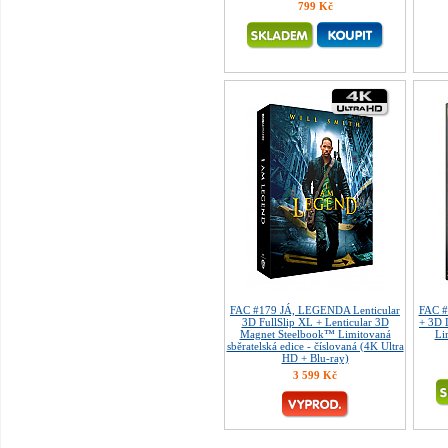
799 Kč
FAC #179 JÁ, LEGENDA Lenticular
FAC #
3D FullSlip XL + Lenticular 3D
+ 3D 
Magnet Steelbook™ Limitovaná
Li
sběratelská edice - číslovaná (4K Ultra
HD + Blu-ray)
3 599 Kč