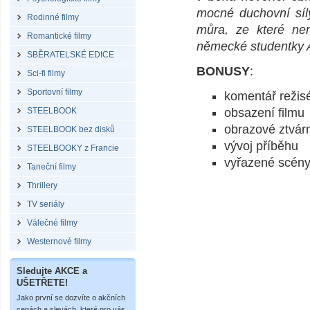
mocné duchovní síly
Rodinné filmy
můra, ze které nen
Romantické filmy
německé studentky A
SBĚRATELSKÉ EDICE
BONUSY
:
Sci-fi filmy
Sportovní filmy
komentář režis
STEELBOOK
obsazení filmu
obrazové ztvár
STEELBOOK bez disků
vývoj příběhu
STEELBOOKY z Francie
vyřazené scén
Taneční filmy
Thrillery
TV seriály
Válečné filmy
Westernové filmy
Sledujte AKCE a
UŠETŘETE!
Jako první se dozvíte o akčních
cenách a slevách, které pro vás