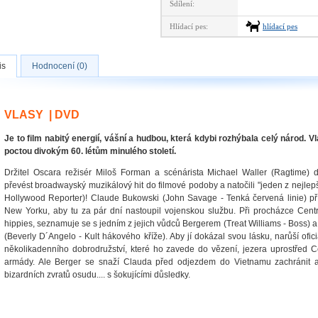
Sdílení:
Hlídací pes:
hlídací pes
is
Hodnocení (0)
VLASY | DVD
Je to film nabitý energií, vášní a hudbou, která kdybi rozhýbala celý národ. V
poctou divokým 60. létům minulého století.
Držitel Oscara režisér Miloš Forman a scénárista Michael Waller (Ragtime
převést broadwayský muzikálový hit do filmové podoby a natočili "jeden z nejlep
Hollywood Reporter)! Claude Bukowski (John Savage - Tenká červená linie) př
New Yorku, aby tu za pár dní nastoupil vojenskou službu. Při procházce Cent
hippies, seznamuje se s jedním z jejich vůdců Bergerem (Treat Williams - Boss) a
(Beverly D´Angelo - Kult hákového kříže). Aby jí dokázal svou lásku, narůší ofici
několikadenního dobrodružství, které ho zavede do vězení, jezera uprostřed 
armády. Ale Berger se snaží Clauda před odjezdem do Vietnamu zachránit a
bizardních zvratů osudu.... s šokujícími důsledky.