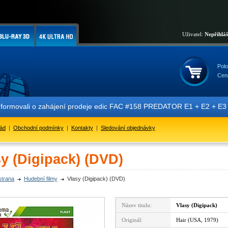
Uživatel:
Nepřihlá
Polo
Cen
nformovali o zahájení prodeje edic FAC #158 PREDATOR E1 + E2 + E3 + 
řád
|
Obchodní podmínky
|
Kontakty
|
Sledování objednávky
y (Digipack) (DVD)
strana
Hudební filmy
Vlasy (Digipack) (DVD)
Název titulu:
Vlasy (Digipack)
Originál:
Hair (USA, 1979)