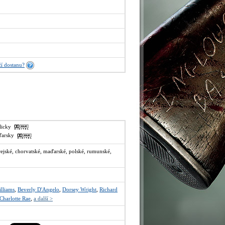
í dostanu?
glicky
aďarsky
rejské, chorvatské, maďarské, polské, rumunské,
illiams
,
Beverly D'Angelo
,
Dorsey Wright
,
Richard
Charlotte Rae
,
a další >