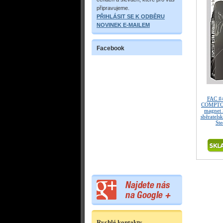
připravujeme.
PŘIHLÁSIT SE K ODBĚRU
NOVINEK E-MAILEM
Facebook
FAC #
COMPTON 
magnet 
sběratels
St
Rychlé kontakty