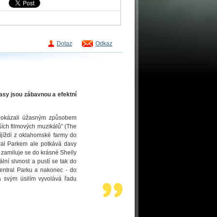
Dotaz
Odkaz
lasy jsou zábavnou a efektní
) dokázali úžasným způsobem
ších filmových muzikálů" (The
íjíždí z oklahomské farmy do
ral Parkem ale potkává davy
 zamiluje se do krásné Sheily
ální slvnost a pustí se tak do
Central Parku a nakonec - do
 svým úsilím vyvolává řadu