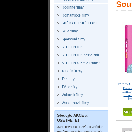
Souv
Rodinné filmy
Romantické filmy
SBĚRATELSKÉ EDICE
Sci-fi filmy
Sportovní filmy
STEELBOOK
STEELBOOK bez disků
STEELBOOKY z Francie
Taneční filmy
Thrillery
FAC #7 GE
TV seriály
Brown
Limitov
Válečné filmy
číslo
St
Westernové filmy
Sledujte AKCE a
UŠETŘETE!
Jako první se dozvíte o akčních
cenách a slevách, které pro vás