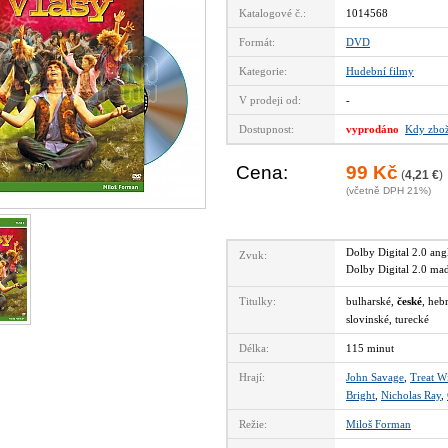
Katalogové č.:
1014568
Formát:
DVD
Kategorie:
Hudební filmy
V prodeji od:
-
Dostupnost:
vyprodáno
Kdy zbož
Cena:
99 Kč
(
4,21 €
)
(včetně DPH 21%)
Dolby Digital 2.0 an
Zvuk:
Dolby Digital 2.0 m
Titulky:
bulharské,
české
, heb
slovinské, turecké
Délka:
115 minut
Hrají:
John Savage
,
Treat W
Bright
,
Nicholas Ray
,
Režie:
Miloš Forman