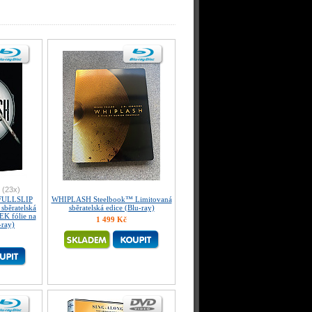
(23x)
FULLSLIP
WHIPLASH Steelbook™ Limitovaná
sběratelská
sběratelská edice (Blu-ray)
EK fólie na
1 499 Kč
-ray)