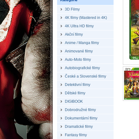
Kategorie
3D Filmy
4K filmy (Mastered in 4K)
4K Ultra HD filmy
Akční filmy
Anime / Manga filmy
Animované filmy
Auto-Moto filmy
Autobiografické filmy
České a Slovenské filmy
Detektivní filmy
Dětské filmy
DIGIBOOK
Dobrodružné filmy
Dokumentární filmy
Dramatické filmy
Fantasy filmy