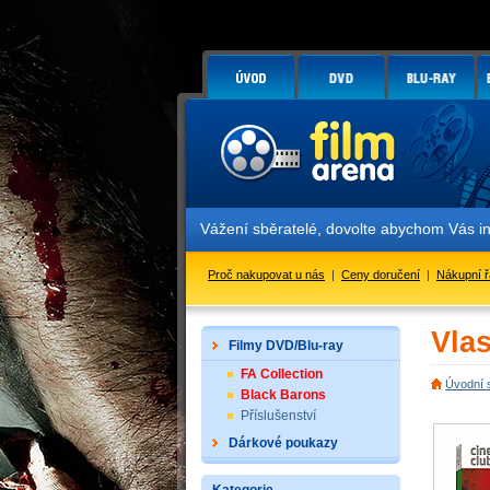
Vážení sběratelé, dovolte abychom Vás i
Proč nakupovat u nás
|
Ceny doručení
|
Nákupní 
Vlas
Filmy DVD/Blu-ray
FA Collection
Úvodní 
Black Barons
Příslušenství
Dárkové poukazy