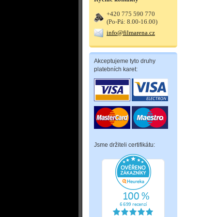
+420 775 590 770
(Po-Pá: 8.00-16.00)
info@filmarena.cz
Akceptujeme tyto druhy
platebních karet:
Jsme držiteli certifikátu: