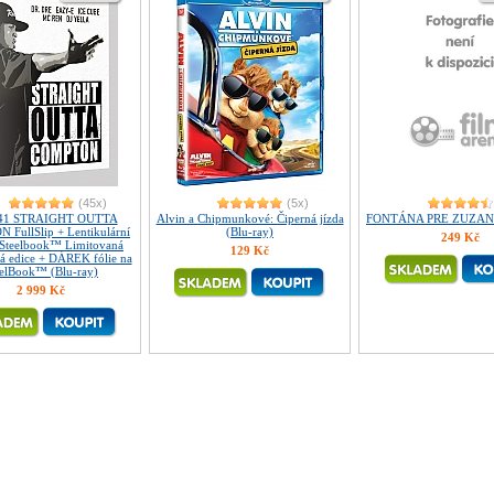
(45x)
(5x)
41 STRAIGHT OUTTA
Alvin a Chipmunkové: Čiperná jízda
FONTÁNA PRE ZUZANU 
FullSlip + Lentikulární
(Blu-ray)
249 Kč
Steelbook™ Limitovaná
129 Kč
ká edice + DÁREK fólie na
eelBook™ (Blu-ray)
2 999 Kč