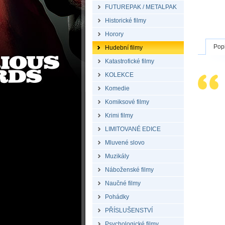
FUTUREPAK / METALPAK
Historické filmy
Horory
Pop
Hudební filmy
Katastrofické filmy
KOLEKCE
Komedie
Komiksové filmy
Krimi filmy
LIMITOVANÉ EDICE
Mluvené slovo
Muzikály
Náboženské filmy
Naučné filmy
Pohádky
PŘÍSLUŠENSTVÍ
Psychologické filmy