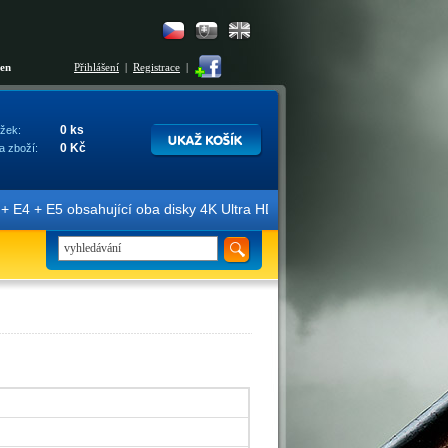
šen
Přihlášení
|
Registrace
|
0 ks
žek:
0 Kč
a zboží:
E4 + E5 obsahující oba disky 4K Ultra HD + Blu-ray 3D/2D. Edice jso