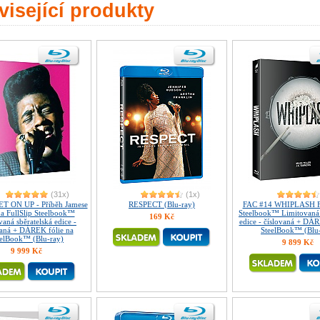
isející produkty
(31x)
(1x)
T ON UP - Příběh Jamese
RESPECT (Blu-ray)
FAC #14 WHIPLASH 
a FullSlip Steelbook™
Steelbook™ Limitovaná 
169 Kč
aná sběratelská edice -
edice - číslovaná + DÁR
vaná + DÁREK fólie na
SteelBook™ (Blu
eelBook™ (Blu-ray)
9 899 Kč
9 999 Kč