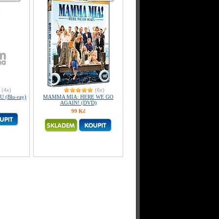
(4x)
(6x)
(Blu-ray)
MAMMA MIA: HERE WE GO
AGAIN! (DVD)
99 Kč