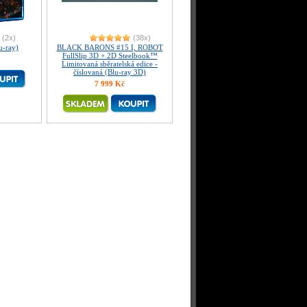
(2x)
(38x)
-ray)
BLACK BARONS #15 I, ROBOT
FullSlip 3D + 2D Steelbook™
Limitovaná sběratelská edice -
číslovaná (Blu-ray 3D)
7 999 Kč