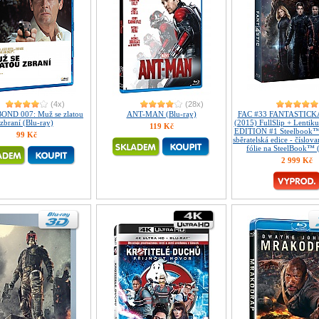
(4x)
(28x)
OND 007: Muž se zlatou
ANT-MAN (Blu-ray)
FAC #33 FANTASTIC
zbraní (Blu-ray)
(2015) FullSlip + Lentik
119 Kč
EDITION #1 Steelbook™
99 Kč
sběratelská edice - čísl
fólie na SteelBook™ 
2 999 Kč