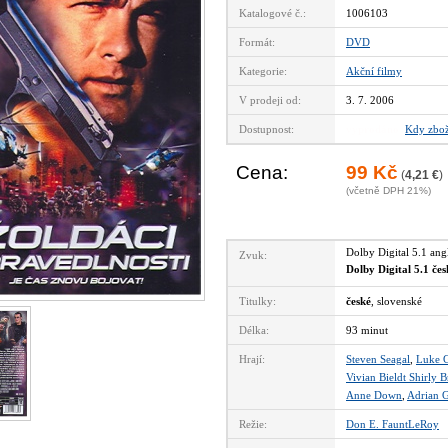
Katalogové č.:
1006103
Formát:
DVD
Kategorie:
Akční filmy
V prodeji od:
3. 7. 2006
Dostupnost:
vyprodáno
Kdy zbož
Cena:
99 Kč
(
4,21 €
)
(včetně DPH 21%)
Dolby Digital 5.1 an
Zvuk:
Dolby Digital 5.1 če
Titulky:
české
, slovenské
Délka:
93 minut
Hrají:
Steven Seagal
,
Luke 
Vivian Bieldt Shirly B
Anne Down
,
Adrian G
Režie:
Don E. FauntLeRoy