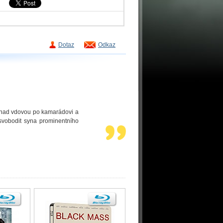
Dotaz
Odkaz
 nad vdovou po kamarádovi a
svobodit syna prominentního