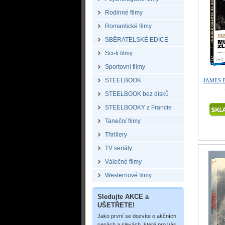
Rodinné filmy
Romantické filmy
SBĚRATELSKÉ EDICE
Sci-fi filmy
Sportovní filmy
STEELBOOK
JAMES B
STEELBOOK bez disků
STEELBOOKY z Francie
Taneční filmy
Thrillery
TV seriály
Válečné filmy
Westernové filmy
Sledujte AKCE a
UŠETŘETE!
Jako první se dozvíte o akčních
cenách a slevách, které pro vás