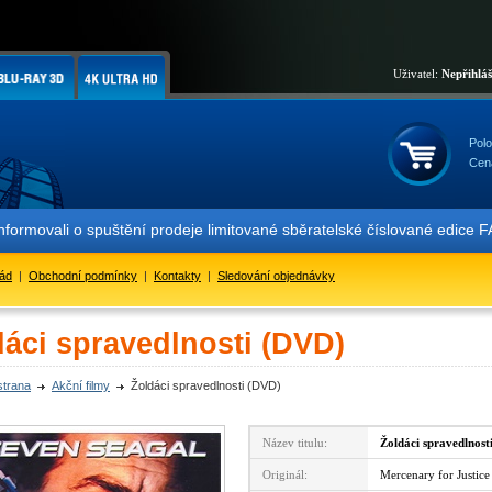
Uživatel:
Nepřihlá
Polo
Cen
movali o spuštění prodeje limitované sběratelské číslované edice F
řád
|
Obchodní podmínky
|
Kontakty
|
Sledování objednávky
dáci spravedlnosti (DVD)
strana
Akční filmy
Žoldáci spravedlnosti (DVD)
Název titulu:
Žoldáci spravedlnost
Originál:
Mercenary for Justice