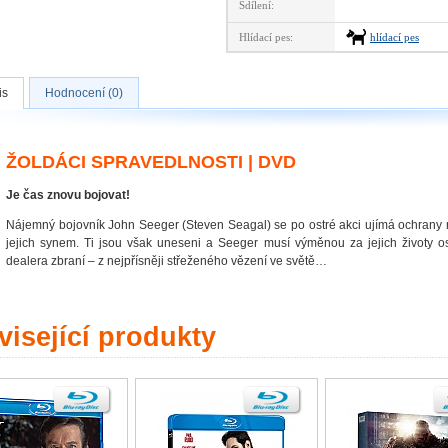
Sdílení:
Hlídací pes:
hlídací pes
is
Hodnocení (0)
ŽOLDÁCI SPRAVEDLNOSTI | DVD
Je čas znovu bojovat!
Nájemný bojovník John Seeger (Steven Seagal) se po ostré akci ujímá ochrany
jejich synem. Ti jsou však uneseni a Seeger musí výměnou za jejich životy o
dealera zbraní – z nejpřísněji střeženého vězení ve světě…
isející produkty