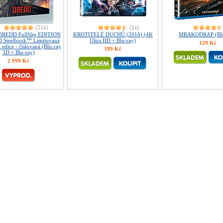
(21x)
(1x)
DREDD FullSlip EDITION
KROTITELÉ DUCHŮ (2016) (4K
MRAKODRAP (Blu
D Steelbook™ Limitovaná
Ultra HD + Blu-ray)
129 Kč
á edice - číslovaná (Blu-ray
399 Kč
3D + Blu-ray)
2 999 Kč