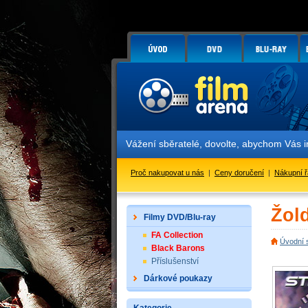
Vážení sběratelé, dovolte, abychom Vás infor
Proč nakupovat u nás
|
Ceny doručení
|
Nákupní 
Žol
Filmy DVD/Blu-ray
FA Collection
Úvodní 
Black Barons
Příslušenství
Dárkové poukazy