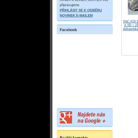
připravujeme.
PŘIHLÁSIT SE K ODBĚRU
NOVINEK E-MAILEM
FAC #50 
4 3D + 2
sběratelsk
Facebook
Rychlé kontakty