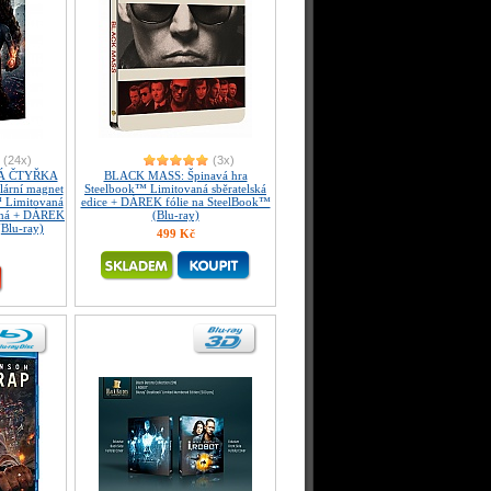
(24x)
(3x)
KÁ ČTYŘKA
BLACK MASS: Špinavá hra
ulární magnet
Steelbook™ Limitovaná sběratelská
 Limitovaná
edice + DÁREK fólie na SteelBook™
ovaná + DÁREK
(Blu-ray)
(Blu-ray)
499 Kč