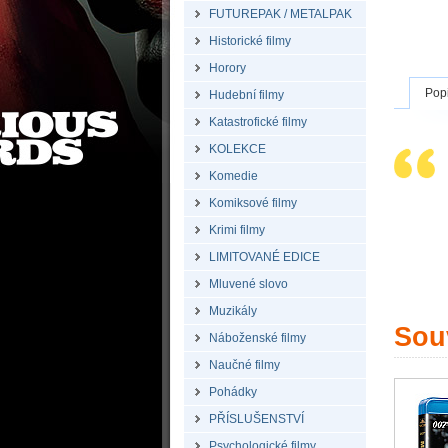
FUTUREPAK / METALPAK
Historické filmy
Horory
Pop
Hudební filmy
Katastrofické filmy
KOLEKCE
Komedie
Komiksové filmy
Krimi filmy
LIMITOVANÉ EDICE
Mluvené slovo
Muzikály
Souv
Náboženské filmy
Naučné filmy
Pohádky
PŘÍSLUŠENSTVÍ
Psychologické filmy