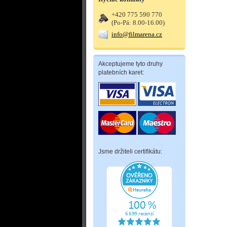
+420 775 590 770
(Po-Pá: 8.00-16.00)
info@filmarena.cz
Akceptujeme tyto druhy
platebních karet:
Jsme držiteli certifikátu: