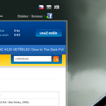
šen
Přihlášení
|
Registrace
|
0 ks
žek:
0 Kč
a zboží:
AC #120 VETŘELEC Glow In The Dark FULLSLIP XL EDITION #3 4K Ultra 
i
 (USA / Jižní Afrika, 2006)