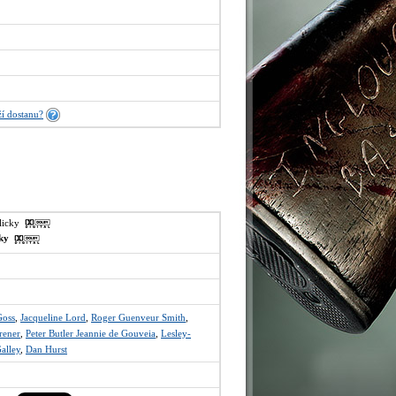
í dostanu?
glicky
sky
Goss
,
Jacqueline Lord
,
Roger Guenveur Smith
,
rener
,
Peter Butler Jeannie de Gouveia
,
Lesley-
alley
,
Dan Hurst