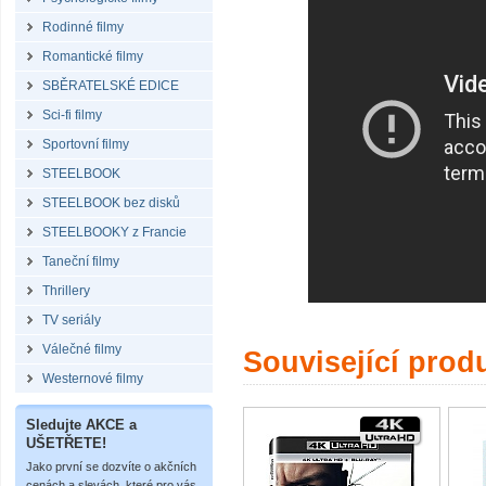
Rodinné filmy
Romantické filmy
SBĚRATELSKÉ EDICE
Sci-fi filmy
Sportovní filmy
STEELBOOK
STEELBOOK bez disků
STEELBOOKY z Francie
Taneční filmy
Thrillery
TV seriály
Válečné filmy
Související prod
Westernové filmy
Sledujte AKCE a
UŠETŘETE!
Jako první se dozvíte o akčních
cenách a slevách, které pro vás