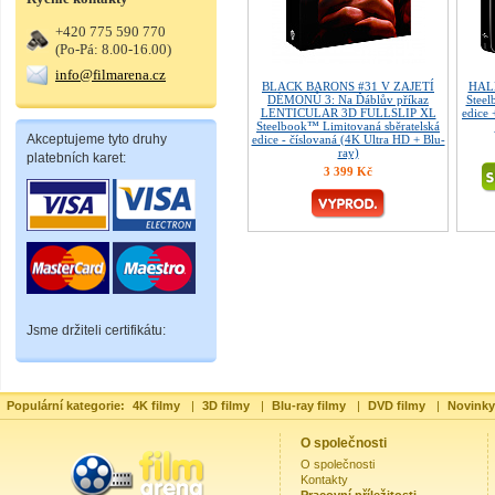
+420 775 590 770
(Po-Pá: 8.00-16.00)
info@filmarena.cz
BLACK BARONS #31 V ZAJETÍ
HALL
DÉMONŮ 3: Na Ďáblův příkaz
Steel
LENTICULAR 3D FULLSLIP XL
edice
Steelbook™ Limitovaná sběratelská
Akceptujeme tyto druhy
edice - číslovaná (4K Ultra HD + Blu-
ray)
platebních karet:
3 399 Kč
Jsme držiteli certifikátu:
Populární kategorie:
4K filmy
|
3D filmy
|
Blu-ray filmy
|
DVD filmy
|
Novinky
O společnosti
O společnosti
Kontakty