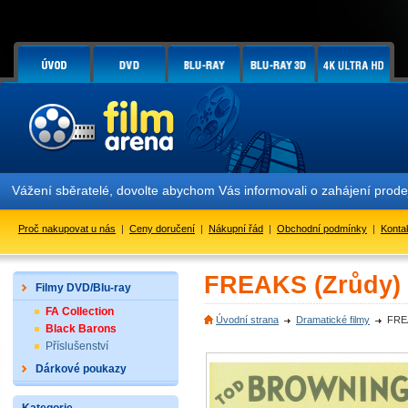
Vážení sběratelé, dovolte abychom Vás informovali o zahájení prod
Proč nakupovat u nás
|
Ceny doručení
|
Nákupní řád
|
Obchodní podmínky
|
Konta
FREAKS (Zrůdy)
Filmy DVD/Blu-ray
FA Collection
Úvodní strana
Dramatické filmy
FRE
Black Barons
Příslušenství
Dárkové poukazy