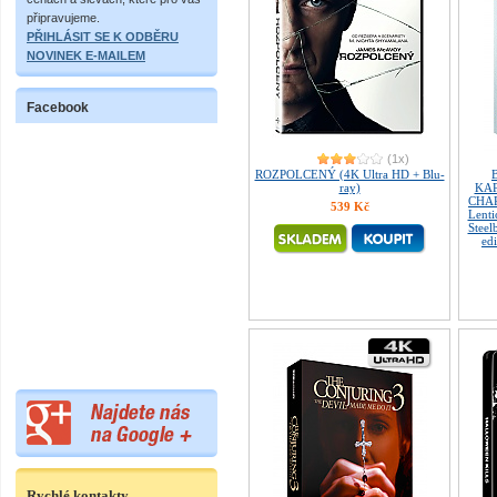
připravujeme.
PŘIHLÁSIT SE K ODBĚRU
NOVINEK E-MAILEM
Facebook
(1x)
ROZPOLCENÝ (4K Ultra HD + Blu-
ray)
KAP
CHAP
539 Kč
Lent
Steel
ed
Rychlé kontakty