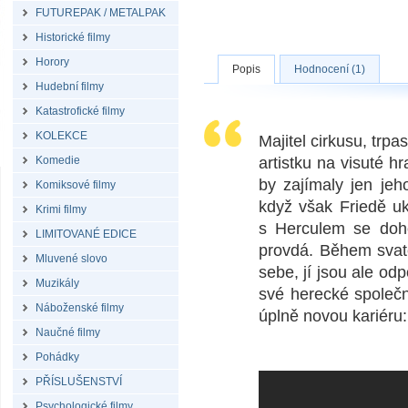
FUTUREPAK / METALPAK
Historické filmy
Horory
Popis
Hodnocení (1)
Hudební filmy
Katastrofické filmy
KOLEKCE
Majitel cirkusu, trp
Komedie
artistku na visuté 
by zajímaly jen je
Komiksové filmy
když však Friedě u
Krimi filmy
s Herculem se doho
LIMITOVANÉ EDICE
provdá. Během svate
Mluvené slovo
sebe, jí jsou ale od
Muzikály
své herecké společn
Náboženské filmy
úplně novou kariéru:
Naučné filmy
Pohádky
PŘÍSLUŠENSTVÍ
Psychologické filmy