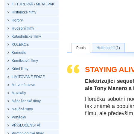
FUTUREPAK / METALPAK
Historické filmy
Horory
Hudební filmy
Katastrofické filmy
KOLEKCE
Popis
Hodnocení (1)
Komedie
Komiksové filmy
STAYING ALIV
Krimi filmy
LIMITOVANÉ EDICE
Elektrizující seque
Mluvené slovo
ale Tony Manero a B
Muzikály
Horečka sobotní noc
Náboženské filmy
tak známé a populár
Naučné filmy
filmu, ale předevší
Pohádky
PŘÍSLUŠENSTVÍ
Psychologické filmy