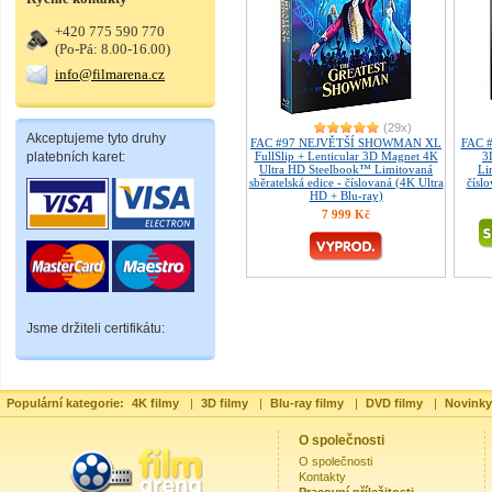
+420 775 590 770
(Po-Pá: 8.00-16.00)
info@filmarena.cz
(29x)
Akceptujeme tyto druhy
FAC #97 NEJVĚTŠÍ SHOWMAN XL
FAC 
platebních karet:
FullSlip + Lenticular 3D Magnet 4K
3
Ultra HD Steelbook™ Limitovaná
Li
sběratelská edice - číslovaná (4K Ultra
čísl
HD + Blu-ray)
7 999 Kč
Jsme držiteli certifikátu:
Populární kategorie:
4K filmy
|
3D filmy
|
Blu-ray filmy
|
DVD filmy
|
Novinky
O společnosti
O společnosti
Kontakty