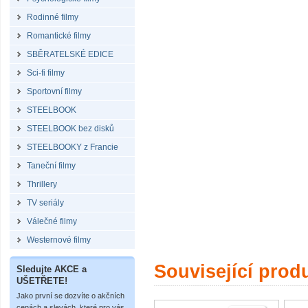
Rodinné filmy
Romantické filmy
SBĚRATELSKÉ EDICE
Sci-fi filmy
Sportovní filmy
STEELBOOK
STEELBOOK bez disků
STEELBOOKY z Francie
Taneční filmy
Thrillery
TV seriály
Válečné filmy
Westernové filmy
Související prod
Sledujte AKCE a
UŠETŘETE!
Jako první se dozvíte o akčních
cenách a slevách, které pro vás