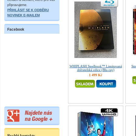
připravujeme.
PŘIHLÁSIT SE K ODBĚRU
NOVINEK E-MAILEM
Facebook
WHIPLASH Steelbook™ Limitovaná
Str
sběratelská edice (Blu-ray)
1 499 Kč
Rychlé kontakty