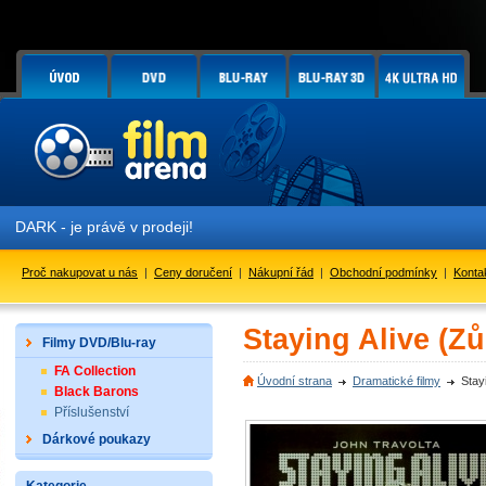
 je právě v prodeji!
Proč nakupovat u nás
|
Ceny doručení
|
Nákupní řád
|
Obchodní podmínky
|
Konta
Staying Alive (Zů
Filmy DVD/Blu-ray
FA Collection
Úvodní strana
Dramatické filmy
Stay
Black Barons
Příslušenství
Dárkové poukazy