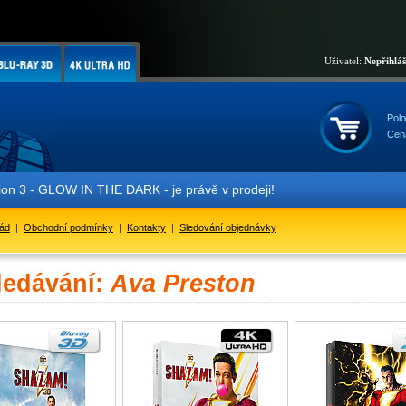
Uživatel:
Nepřihlá
Polo
Cen
 3 - GLOW IN THE DARK - je právě v prodeji!
řád
|
Obchodní podmínky
|
Kontakty
|
Sledování objednávky
ledávání:
Ava Preston