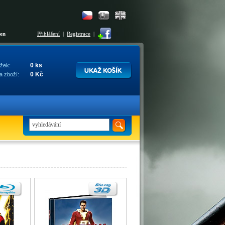
šen
Přihlášení
|
Registrace
|
0 ks
žek:
0 Kč
a zboží: