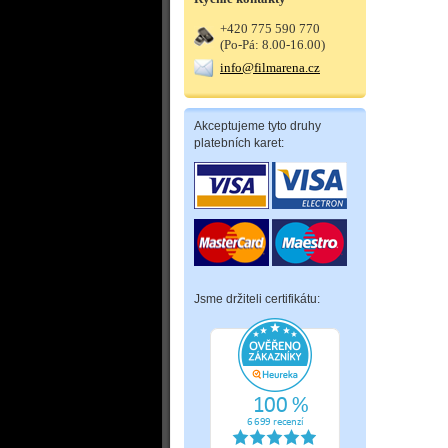
+420 775 590 770
(Po-Pá: 8.00-16.00)
info@filmarena.cz
Akceptujeme tyto druhy
platebních karet:
Jsme držiteli certifikátu: