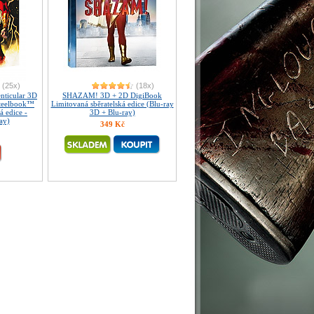
(25x)
(18x)
ticular 3D
SHAZAM! 3D + 2D DigiBook
Steelbook™
Limitovaná sběratelská edice (Blu-ray
á edice -
3D + Blu-ray)
ay)
349 Kč