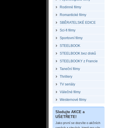
Rodinné filmy
Romantické filmy
SBĚRATELSKÉ EDICE
Sci-fi filmy
Sportovní filmy
STEELBOOK
STEELBOOK bez disků
STEELBOOKY z Francie
Taneční filmy
Thrillery
TV seriály
Válečné filmy
Westernové filmy
Sledujte AKCE a
UŠETŘETE!
Jako první se dozvíte o akčních
cenách a slevách, které pro vás