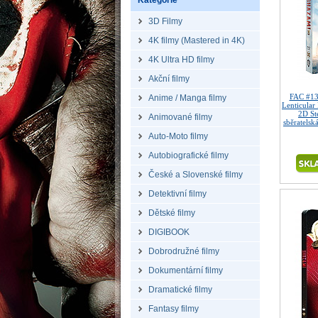
Kategorie
3D Filmy
4K filmy (Mastered in 4K)
4K Ultra HD filmy
Akční filmy
FAC #1
Anime / Manga filmy
Lenticular
2D St
Animované filmy
sběratelsk
Auto-Moto filmy
Autobiografické filmy
České a Slovenské filmy
Detektivní filmy
Dětské filmy
DIGIBOOK
Dobrodružné filmy
Dokumentární filmy
Dramatické filmy
Fantasy filmy