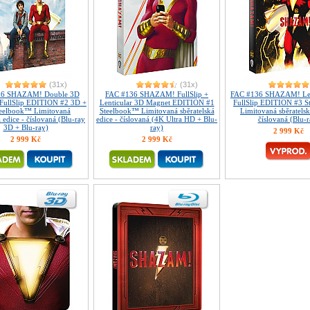
(31x)
(31x)
36 SHAZAM! Double 3D
FAC #136 SHAZAM! FullSlip +
FAC #136 SHAZAM! Len
 FullSlip EDITION #2 3D +
Lenticular 3D Magnet EDITION #1
FullSlip EDITION #3 
eelbook™ Limitovaná
Steelbook™ Limitovaná sběratelská
Limitovaná sběratelsk
á edice - číslovaná (Blu-ray
edice - číslovaná (4K Ultra HD + Blu-
číslovaná (Blu-r
3D + Blu-ray)
ray)
2 999 Kč
2 999 Kč
2 999 Kč