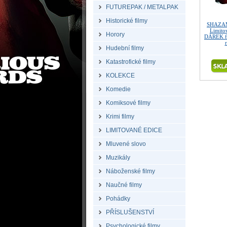
FUTUREPAK / METALPAK
Historické filmy
SHAZAM
Limitov
Horory
DÁREK fó
Hudební filmy
Katastrofické filmy
KOLEKCE
Komedie
Komiksové filmy
Krimi filmy
LIMITOVANÉ EDICE
Mluvené slovo
Muzikály
Náboženské filmy
Naučné filmy
Pohádky
PŘÍSLUŠENSTVÍ
Psychologické filmy