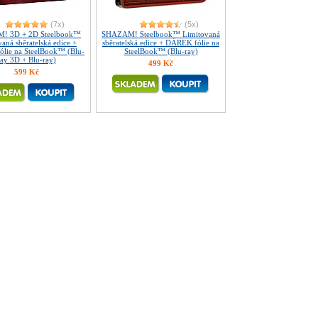
(7x)
(5x)
! 3D + 2D Steelbook™
SHAZAM! Steelbook™ Limitovaná
aná sběratelská edice +
sběratelská edice + DÁREK fólie na
lie na SteelBook™ (Blu-
SteelBook™ (Blu-ray)
ray 3D + Blu-ray)
499 Kč
599 Kč